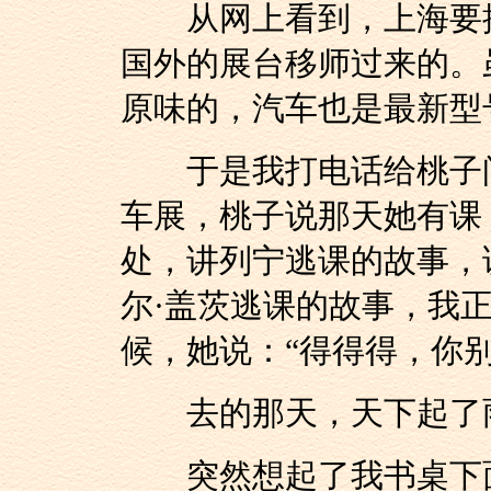
从网上看到，上海要搞
国外的展台移师过来的。
原味的，汽车也是最新型
于是我打电话给桃子问
车展，桃子说那天她有课
处，讲列宁逃课的故事，
尔·盖茨逃课的故事，我
候，她说：“得得得，你
去的那天，天下起了雨
突然想起了我书桌下面还有一