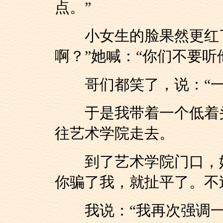
点。”
小女生的脸果然更红了
啊？”她喊：“你们不要听
哥们都笑了，说：“一
于是我带着一个低着头
往艺术学院走去。
到了艺术学院门口，她
你骗了我，就扯平了。不
我说：“我再次强调一