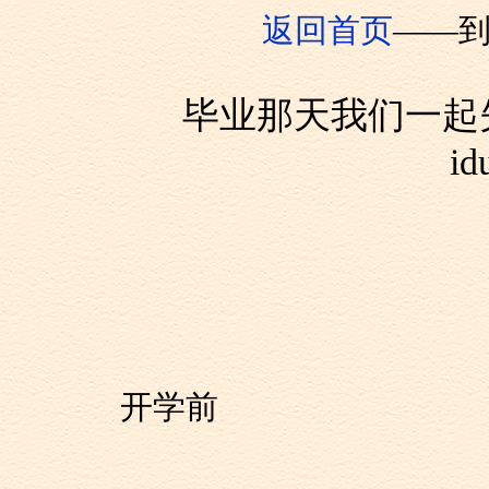
返回首页
——
毕业那天我们一起
id
开学前