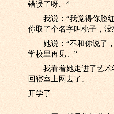
错误了呀。”
我说：“我觉得你脸红
你取了个名字叫桃子，没
她说：“不和你说了，
学校里再见。”
我看着她走进了艺术学
回寝室上网去了。
开学了