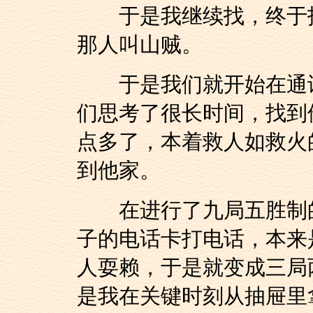
于是我继续找，终于找
那人叫山贼。
于是我们就开始在通讯
们思考了很长时间，找到
点多了，本着救人如救火
到他家。
在进行了九局五胜制的
子的电话卡打电话，本来
人耍赖，于是就变成三局
是我在关键时刻从抽屉里