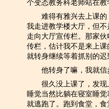
个变态教务科老师站在教
难得有雅兴去上课的，
我走进教学楼大厅，但不
走向大厅宣传栏。那家伙
传栏，估计我不是来上课
就转身继续等着抓别的迟
他转身了嘛，我就信
很久没上课了，发现上
睡觉当然比躺在寝室睡觉
就逃跑了。跑到食堂，食