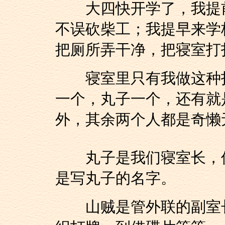
大四快开学了，我提前
不误砍柴工；我提早来学
把厕所弄干净，把寝室打
寝室里只有我做这种打
一个，丸子一个，还有就
外，其余两个人都是奇懒
丸子是我们寝室长，值
是写丸子的名字。
山贼是管外联的副室长