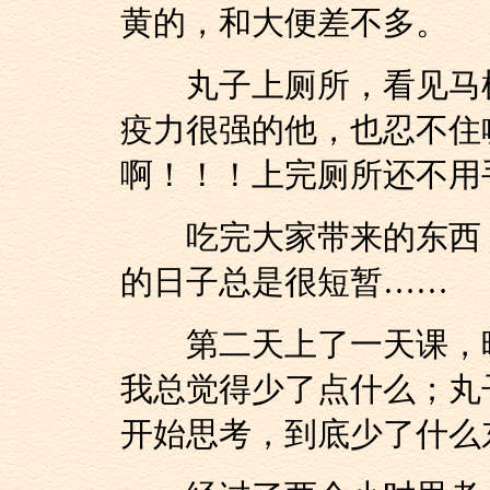
黄的，和大便差不多。
丸子上厕所，看见马桶
疫力很强的他，也忍不住
啊！！！上完厕所还不用
吃完大家带来的东西，
的日子总是很短暂……
第二天上了一天课，晚
我总觉得少了点什么；丸
开始思考，到底少了什么