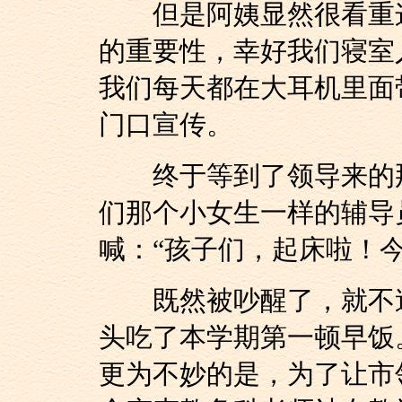
但是阿姨显然很看重这
的重要性，幸好我们寝室
我们每天都在大耳机里面
门口宣传。
终于等到了领导来的那
们那个小女生一样的辅导
喊：“孩子们，起床啦！
既然被吵醒了，就不逃
头吃了本学期第一顿早饭
更为不妙的是，为了让市