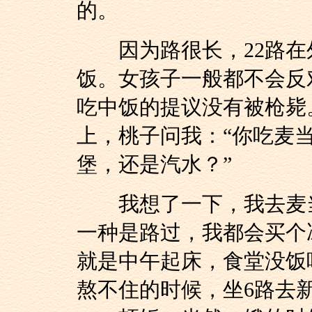
的。
因为路很长，22路在
饭。女孩子一般都不会反
吃中饭的提议没有被枪毙
上，桃子问我：“你吃麦
堡，还是汽水？”
我想了一下，我去麦当
一种是路过，我都会买个
就是中午起床，食堂没饭
熬不住的时候，坐6路去