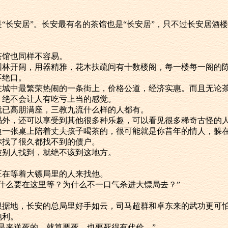
酒楼是“长安居”。长安最有名的茶馆也是“长安居”，只不过长安居
酒楼茶馆也同样不容易。
城西，园林开阔，用器精雅，花木扶疏间有十数楼阁，每一楼每一阁
不绝口。
城中，在城中最繁荣热闹的一条街上，价格公道，经济实惠。而且无
，绝不会让人有吃亏上当的感觉。
这里就已高朋满座，三教九流什么样的人都有。
除了吃喝外，还可以享受到其他很多种乐趣，可以看见很多稀奇古怪
边一张桌上陪着丈夫孩子喝茶的，很可能就是你昔年的情人，躲
你找了很久都找不到的债户。
不想被别人找到，就绝不该到这地方。
，他正在等着大镖局里的人来找他。
，“为什么要在这里等？为什么不一口气杀进大镖局去？”
。
镖局的根据地，长安的总局里好手如云，司马超群和卓东来的武功更可
地利。
的，不是来送死的，就算要死，也要死得有代价。”