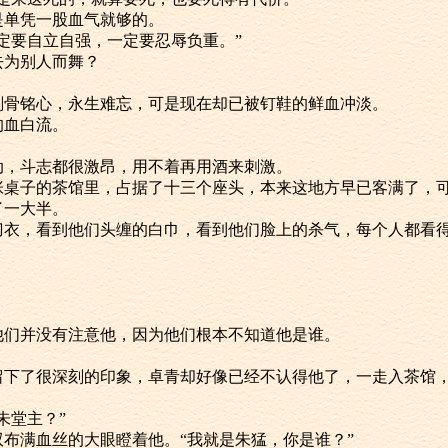
并不是单凭一股血气就够的。
耐，一定要自立自强，一定要忍辱负重。”
会去为别人而舞？
然令人刻骨铭心，永生难忘，可是现在却已被钉鞋的鲜血冲淡。
鞋的血白流。
很激动，斗志都很激昂，用不着再用酒来刺激。
一百多张桌子的茶馆里，占据了十三个座头，本来这地方早已客满了
了一大半。
的血红刀衣，看到他们头缠的白巾，看到他们脸上的杀气，每个人都
时，他们并没有注意他，因为他们根本不知道他是谁。
经让他留下了很深刻的印象，卓青却好像已经不认得他了，一走入茶
的朱堂主？”
用一双布满血丝的大眼瞪着他。“我就是朱猛，你是谁？”