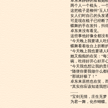
卓东来静静的看
两个人一个梳
这把梳子是柳州
女人们时自己的
可是现在梳子已经断
蝶舞的手在发抖
卓东来没有看见。
这些事他好像全都
“今天晚上我要
蝶舞看着妆台上
“今天晚上我也要
她又痴痴的在
碗，吃得好开心好开心
“今天我也想让
“随便你要我做
“那就好极了！”
卓东来居然也在
“其实你应该知
……
“宝剑无情，庄生无梦
为君一舞，化作蝴蝶。