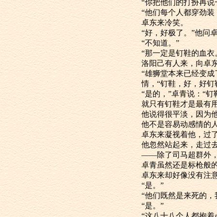
“你把他们的打扮再
“他们每个人都
卓东来冷笑。
“好，好极了。
“不知道。”
“那一定是钉鞋
洛阳己有人来，
“雄狮堂本来
情，“钉鞋，好，好钉
“是的，”卓
就只有钉鞋才是最有用
他说得很平淡，
他不是容易动感情的
卓东来凝视着
他忽然站起来
——除了司马超
卓青虽然还是标
卓东来却好像
“是。”
“他们既然是来
“是。”
“这八十八个