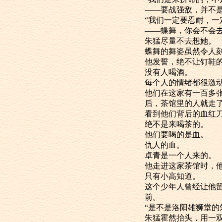
——要战强敌，
“我们一定要忍
——蝶舞，你会不
朱猛尽量不去想她。
蝶舞的舞姿虽
他发誓，绝不让钉
没有人喝酒。
每个人的情绪都
他们在这家有
后，茶馆里的人就走
看到他们背后
绝不是来喝茶的。
他们要喝的是血。
仇人的血。
卓青是一个人来的。
他走进这家茶馆
只有小高知道。
这个少年人曾
前。
“是不是洛阳雄狮堂
朱猛霍然抬头，