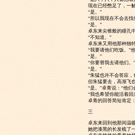
现在已经憋足了，一触
“是。”
“所以我现在不会去
“是。”
卓东来尖锥般
“不知道。”
卓东来又用他那
“我要请他们吃
“是。”
“你要替我去请他们。
“是。”
“朱猛也许不
但朱猛要去，高渐飞也
“是。”卓青说：“
“我也希望你能活着
卓青的回答简短肯定
三
卓东来回到他那
她把漆黑的长