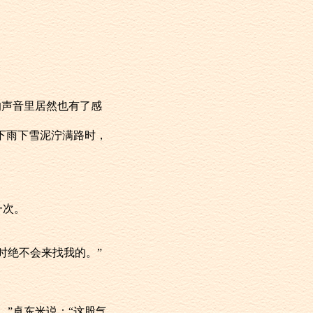
来的声音里居然也有了感
了下雨下雪泥泞满路时，
一次。
暂时绝不会来找我的。”
。”卓东米说：“这股气