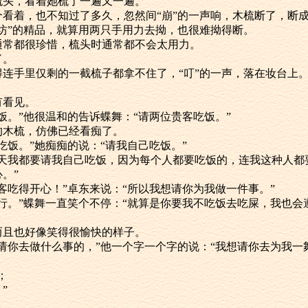
着她梳头，看着她梳了一遍又一遍。
头，一个看着，也不知过了多久，忽然间“崩”的一声响，木梳断了，断
“玉人坊”的精品，就算用两只手用力去拗，也很难拗得断。
头发通常都很珍惜，梳头时通常都不会太用力。
了。
，抖得连手里仅剩的一截梳子都拿不住了，“叮”的一声，落在妆台上
没有看见。
请人吃饭。”他很温和的告诉蝶舞：“请两位贵客吃饭。”
折断的木梳，仿佛已经看痴了。
请人吃饭。”她痴痴的说：“请我自己吃饭。”
笑：“每天我都要请我自己吃饭，因为每个人都要吃饭的，连我这种人
。”
我的贵客吃得开心！”卓东来说：“所以我想请你为我做一件事。”
什么都行。”蝶舞一直笑个不停：“就算是你要我不吃饭去吃屎，我也会
笑，而且也好像笑得很愉快的样子。
道我想请你去做什么事的，”他一个字一个字的说：“我想请你去为我一
；
”