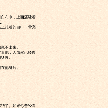
扎着白布巾，上面还缝着
气。
着头上扎着的白巾，雪亮
都说不出来。
眼瞪着他，人虽然已经瘦
的猛兽。
随在他身后。
被冻结了。如果你曾经看