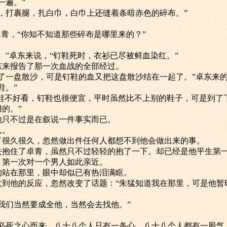
说一遍。”
穿劲装，打裹腿，扎白巾，白巾上还缝着条暗赤色的碎布。”
”他问卓青，“你知不知道那些碎布是哪里来的？”
的血衣。”卓东来说，“钉鞋死时，衣衫已尽被鲜血染红。”
向卓东来报告了那一次血战的全部经过。
已经变成了一盘散沙，可是钉鞋的血又把这盘散沙结在一起了。”卓东
鞋。”
青说：“钉鞋不好看，钉鞋也很便宜，平时虽然比不上别的鞋子，可是到
的。”
因为他只不过是在叙说一件事实而已。
人。
他，过了很久很久，忽然做出件任何人都想不到他会做出来的事。
，走过去抱住了卓青，虽然只不过轻轻的抱了一下。却已经是他平生第
群外，第一次对一个男人如此亲近。
枪般的站在那里，眼中却似已有热泪满眶。
没有注意到他的反应，忽然改变了话题：“朱猛知道我在那里，可是他
死的，我们当然要成全他，当然会去找他。”
人都抱着必死之心而来，八十八个人只有一条心，八十八个人都有一股气