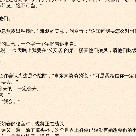
即发。锐不可当。”
找他们。”
的瞳孔中忽然露出种残酷而难测的笑意，问卓青：“你知道我要怎么对付
种独特的口气，一个字一个字的告诉卓青。
饭。”他说：“今天晚上我要在‘长安居’的第一楼替他们接风，请他们吃饭
”
会答应，也许会认为这是个陷阱，”卓东来淡淡的说：“可是我相信你一
要去。”
他们会去的，一定会去。”
回来。”
：“我会。”
间温暖如春的寝室时，蝶舞正在梳头。
发梳了一遍又一遍，除了梳头外，这个世界上好像已经没有她想要做的