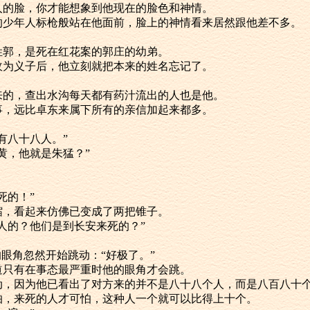
人的脸，你才能想象到他现在的脸色和神情。
满二十的少年人标枪般站在他面前，脸上的神情看来居然跟他差不多。
，他姓郭，是死在红花案的郭庄的幼弟。
将他收为义子后，他立刻就把本来的姓名忘记了。
报上来的，查出水沟每天都有药汁流出的人也是他。
做的事，远比卓东来属下所有的亲信加起来都多。
一共有八十八人。”
的老黄，他就是朱猛？”
来死的！”
然收缩，看起来仿佛已变成了两把锥子。
安来杀人的？他们是到长安来死的？”
东来的眼角忽然开始跳动：“好极了。”
都知道只有在事态最严重时他的眼角才会跳。
开始跳动，因为他已看出了对方来的并不是八十八个人，而是八百八十
人不可怕，来死的人才可怕，这种人一个就可以比得上十个。