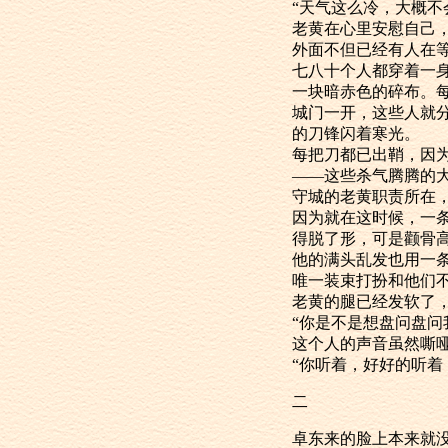
“天气这么冷，大
老黄在心里安
外面不但已经有
七八十个人都
一块暗赤色的碎布。
城门一开，这
的刀锋闪着寒光。
每把刀都已出鞘
——这些杀气腾
守城的老黄职
因为就在这时
得脱了形，可是颧骨
他的满头乱发也
唯一装束打扮
老黄的腿已经
“你是不是想盘
这个人的声音虽
“你听着，好好
二
卓东来的脸上