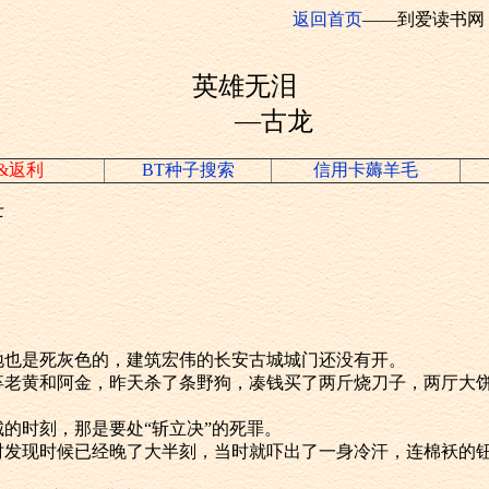
返回首页
——到爱读书网
英雄无泪
—古龙
&返利
BT种子搜索
信用卡薅羊毛
士
的，大地也是死灰色的，建筑宏伟的长安古城城门还没有开。
门的兵卒老黄和阿金，昨天杀了条野狗，凑钱买了两斤烧刀子，两厅
了开城的时刻，那是要处“斩立决”的死罪。
黄起床时发现时候已经晚了大半刻，当时就吓出了一身冷汗，连棉袄