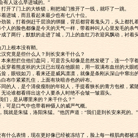
概不会有人这么早进城的。”
慰自己，打开了门上的大铁锁，刚把城门推开了一线，就吓了一跳。
人在等着进城，而且看起来最少也有七八十位。
穿着一身劲装，打着倒赶千层浪的绑腿，背后都背着鬼头刀，头上都
每个人的脸色都像是今天的天气一样，带着种叫人心里发毛的杀
些人就分成了两行，默默的走进了城，刀上的血红刀衣迎风飘动，衬
，因为刀上根本没有鞘。
腾的大汉究竟是些什么人？到长安来干什么？
责所在，本来想拦住他们盘问，可是舌头却像是忽然发硬了，连一个字
候，一条反穿着熊皮袄的大汉已出现在他眼前，用一双满布血丝的大
高耸，眼锐如刀，看来还是威风凛凛，就像是条刚从深山中窜出
用一条白布巾紧紧扎住，上面有块暗赤色的碎布。
和他们不同的人，是个清俊瘦削的年轻人，手提看狭长的青方包袱，紧
发软了，无论谁都看得出这个人要杀人时绝不会皱一皱眉头。
问盘问我们，是从哪里来的？来干什么？”
然嘶哑，可是口气中也带着种慑人的威严气概。
的听着，我就是朱猛，洛阳朱猛。”他厉声道：“我们是到长安来死的。”
本来就没有什么表情，现在更好像已经被冻结了，脸上每一根肌肉都