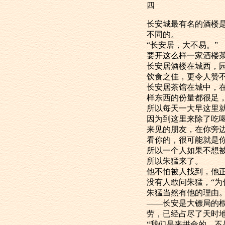
四
长安城最有名的
不同的。
“长安居，大不易。”
要开这么样一家
长安居酒楼在
饮食之佳，更令人赞
长安居茶馆在
样东西的份量都很足
所以每天一大早
因为到这里来
来见的朋友，在你旁
看你的，很可能就是
所以一个人如果
所以朱猛来了。
他不怕被人找到
没有人敢问朱猛
朱猛当然有他的理由
——长安是大
劳，已经占尽了天时
“我们是来拼命