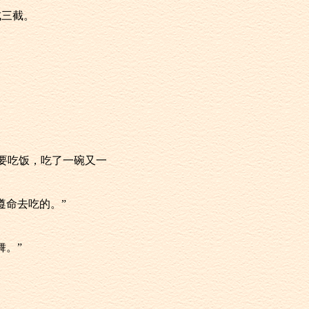
成三截。
。
都要吃饭，吃了一碗又一
遵命去吃的。”
舞。”