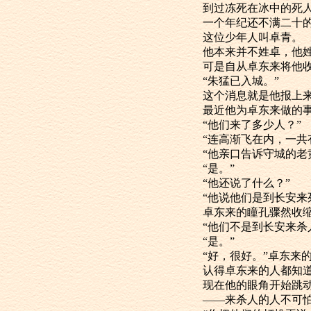
到过冻死在冰中的死
一个年纪还不
这位少年人叫卓青。
他本来并不姓卓
可是自从卓东来
“朱猛已入城。”
这个消息就是他
最近他为卓东来
“他们来了多少人？”
“连高渐飞在内，
“他亲口告诉守城
“是。”
“他还说了什么？”
“他说他们是到长安
卓东来的瞳孔骤
“他们不是到长
“是。”
“好，很好。”卓
认得卓东来的人
现在他的眼角
——来杀人的