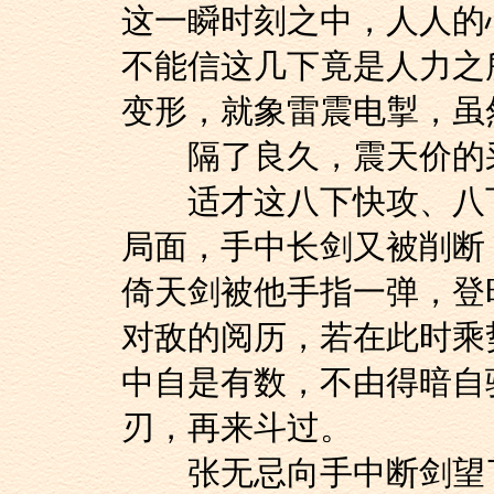
这一瞬时刻之中，人人的
不能信这几下竟是人力之
变形，就象雷震电掣，虽
隔了良久，震天价的采
适才这八下快攻、八下
局面，手中长剑又被削断
倚天剑被他手指一弹，登
对敌的阅历，若在此时乘
中自是有数，不由得暗自
刃，再来斗过。
张无忌向手中断剑望了