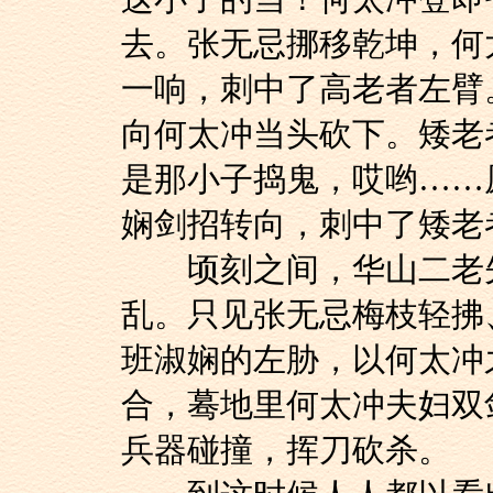
去。张无忌挪移乾坤，何
一响，刺中了高老者左臂
向何太冲当头砍下。矮老
是那小子捣鬼，哎哟……
娴剑招转向，刺中了矮老
顷刻之间，华山二老先
乱。只见张无忌梅枝轻拂
班淑娴的左胁，以何太冲
合，蓦地里何太冲夫妇双
兵器碰撞，挥刀砍杀。