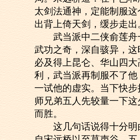
太剑法通神，定能制服这
出背上倚天剑，缓步走出
武当派中二侠俞莲舟一
武功之奇，深自骇异，这
必及得上昆仑、华山四大
利，武当派再制服不了他
一试他的虚实。当下快步
师兄弟五人先较量一下这
而胜。
这几句话说得十分明白
自宋远桥以至莫声谷，五