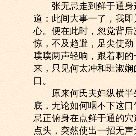
张无忌走到鲜于通身边
道：此间大事一了，我即
心。便在此时，忽觉背后
惊，不及趋避，足尖使劲
噗噗两声轻响，跟着啊的
来，只见何太冲和班淑娴
口。
原来何氏夫妇纵横半生
底，无论如何咽不下这口
忌正俯身在点鲜于通的穴
点头，突然使出一招无声