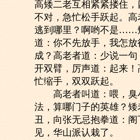
高矮二老互相紧紧搂住，
不对，急忙松手跃起。高
逃到哪里？啊哟不是……
道：你不先放手，我怎放
成？高老者道：少说一句
开双臂，厉声道：起来！
忙缩手，双双跃起。
高老者叫道：喂，臭小
法，算哪门子的英雄？矮
丑，向张无忌抱拳道：阁
见，华山派认栽了。