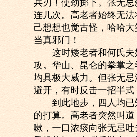
兵刃！使劲掷下。张无忌
连几次。高老者始终无法
己想想也觉古怪，哈哈大
当真邪门！
这时矮老者和何氏夫妇
攻。华山、昆仑的拳掌之
均具极大威力。但张无忌
避开，有时反击一招半式
到此地步，四人均已知
的打算。高老者突然叫道
嗽，一口浓痰向张无忌吐