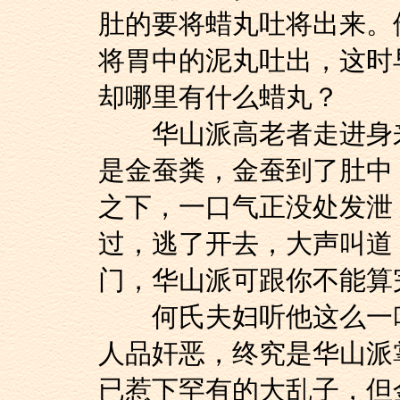
肚的要将蜡丸吐将出来。
将胃中的泥丸吐出，这时
却哪里有什么蜡丸？
华山派高老者走进身来
是金蚕粪，金蚕到了肚中
之下，一口气正没处发泄
过，逃了开去，大声叫道
门，华山派可跟你不能算
何氏夫妇听他这么一叫
人品奸恶，终究是华山派
已惹下罕有的大乱子，但