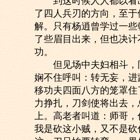
到这时候人人都以看出
了四人兵刃的方向，至于
解。只有杨逍曾学过一些
了些眉目出来，但也决计
功。
但见场中夫妇相斗，同
娴不住呼叫：转无妄，进
移功夫四面八方的笼罩住
力挣扎，刀剑使将出去，
上。高老者叫道：师哥，
我是砍这小贼，又不是砍