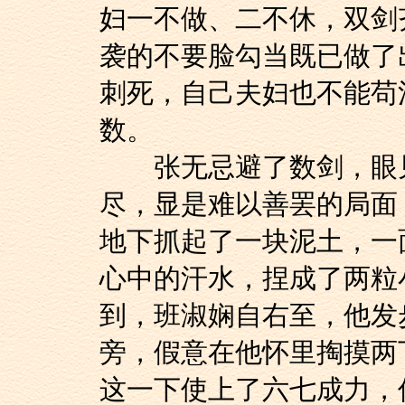
妇一不做、二不休，双剑
袭的不要脸勾当既已做了
刺死，自己夫妇也不能苟
数。
张无忌避了数剑，眼见
尽，显是难以善罢的局面
地下抓起了一块泥土，一
心中的汗水，捏成了两粒
到，班淑娴自右至，他发
旁，假意在他怀里掏摸两
这一下使上了六七成力，