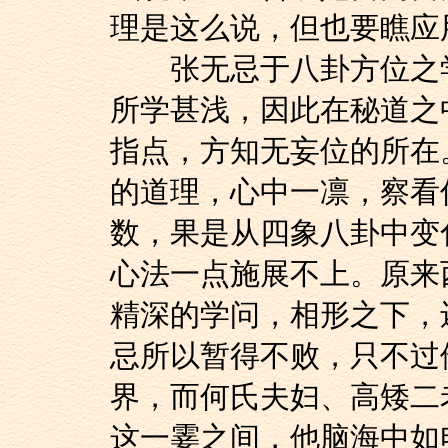
理是这么说，但也要瞧应
张无忌于八卦方位之学
所学甚浅，因此在秘道之
指点，方知无妄位的所在
的道理，心中一凛，察看
数，果是从四象八卦中变
心法一点施展不上。原来
精深的学问，相形之下，
忌所以暂得不败，只不过
界，而何氏夫妇、高矮二
这一霎之间，他脑海中如