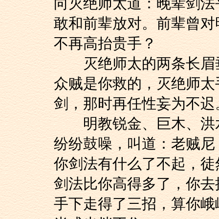
向灭绝师太道：晚辈剑法
敢和前辈放对。前辈曾对
不再高抬贵手？
灭绝师太的两条长眉垂
众贼是你救的，灭绝师太
剑，那时再任性妄为不迟
明教锐金、巨木、洪水
纷纷鼓噪，叫道：老贼尼
你剑法有什么了不起，徒
剑法比你高得多了，你去
手下走得了三招，算你峨