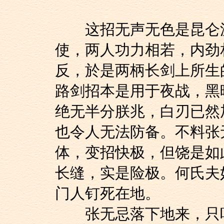
这招无声无色是昆仑派
使，两人功力相若，内劲
反，於是两柄长剑上所生
路剑招本是用于夜战，黑
绝无半分朕兆，白刃已然
也令人无法防备。不料张
体，变招快极，但饶是如
长缝，实是险极。何氏夫
门人钉死在地。
张无忌落下地来，只听