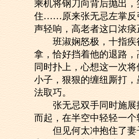
乘机将钢刀向背后抛出，
住……原来张无忌左掌反
声轻响，高老者这口浓痰
班淑娴怒极，十指疾往
拿，恰好挡着他的退路，
同时扑上，心想这一次将
小子，狠狠的缠纽厮打，
法取巧。
张无忌双手同时施展挪
而起，在半空中轻轻一个
但见何太冲抱住了妻子