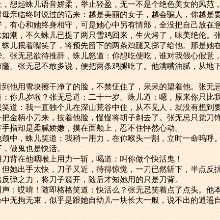
想起蛛儿语音娇柔，举止轻盈，无一不是个绝色美女的风范，
起母亲临终时说过的话来：越是美丽的女子，越会骗人，你越是
好，有心和她终身相守，可是她心中另有情郎，全没把自己放在
潮，不久蛛儿已提了两只雪鸡回来，生火烤了，味美绝伦。张
。蛛儿抿着嘴笑了，将预先留下的两条鸡腿又掷了给他。那是她
华。张无忌欲待推辞，蛛儿怒道：你想吃便吃，谁对我假心假意
窟窿。张无忌不敢多说，便把两条鸡腿吃了。他满嘴油腻，从地
他用雪块擦干净了的脸，不禁怔住了，呆呆的望着他。张无忌
道：你几岁啦？张无忌道：二十一岁。蛛儿道：嗯，原来你只比
忌笑道：我一直独个儿在深山荒谷中住，从不见人，就没有想到
金柄小刀来，按着他脸，慢慢将胡子剃去了。张无忌只觉刀锋
掌手指却是柔腻娇嫩，摸在面颊上，忍不住怦然心动。
中，蛛儿笑道：我稍一用力，在你喉头一割，立时一命呜呼。
下，做鬼也是快活。
背在他咽喉上用力一斩，喝道：叫你做个快活鬼！
她出手太快，刀子又近，待得惊觉，一刀已然斩下，半点反抗
出反弹之力，将刀子震开，随后才知她用的只是刀背。
：哎唷！随即格格笑道：快活么？张无忌笑着点了点头。他本
心中无拘无束，似乎是跟她自幼儿一块长大一般，说不出的逍遥