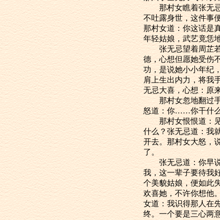
那村女瞧着张无忌脸
不吐露身世，这件事
那村女道：你这话是
年轻姑娘，武艺竟恁
张无忌望着周芷若的
德，心想但愿她受伤
功，是说她小小年纪
肩上生出内力，将我
无忌大喜，心想：原
那村女忽地翻过手背
怒道：你……你干什
那村女恨恨道：见了
什么？张无忌道：我
开去。那村女大怒，
了。
张无忌道：你早说过
我，这一辈子要待我
个美貌姑娘，便如此
欢喜她，不许你想他
女道：我识得那人在
终。一个要是三心两