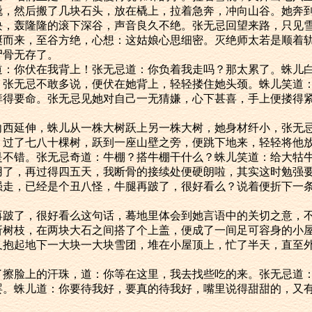
橇，然后搬了几块石头，放在橇上，拉着急奔，冲向山谷。她奔
块，轰隆隆的滚下深谷，声音良久不绝。张无忌回望来路，只见
蜒而来，至谷方绝，心想：这姑娘心思细密。灭绝师太若是顺着
尸骨无存了。
你伏在我背上！张无忌道：你负着我走吗？那太累了。蛛儿白
？张无忌不敢多说，便伏在她背上，轻轻搂住她头颈。蛛儿笑道
痒得要命。张无忌见她对自己一无猜嫌，心下甚喜，手上便搂得
。
延伸，蛛儿从一株大树跃上另一株大树，她身材纤小，张无忌
，过了七八十棵树，跃到一座山壁之旁，便跳下地来，轻轻将他
是不错。张无忌奇道：牛棚？搭牛棚干什么？蛛儿笑道：给大牯
用了，再过得四五天，我断骨的接续处便硬朗啦，其实这时勉强
，已经是个丑八怪，牛腿再跛了，很好看么？说着便折下一条
了，很好看么这句话，蓦地里体会到她言语中的关切之意，不
折树枝，在两块大石之间搭了个上盖，便成了一间足可容身的小
又抱起地下一大块一大块雪团，堆在小屋顶上，忙了半天，直至
脸上的汗珠，道：你等在这里，我去找些吃的来。张无忌道：
罢。蛛儿道：你要待我好，要真的待我好，嘴里说得甜甜的，又