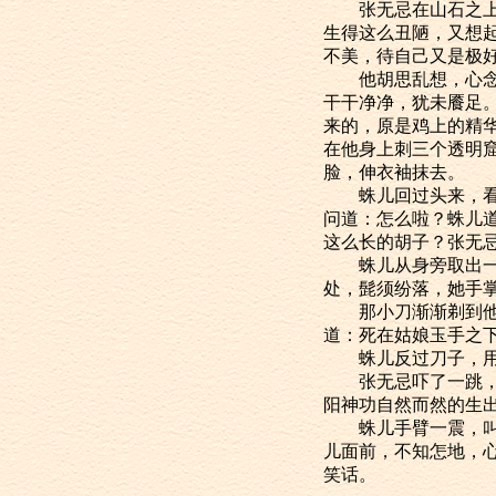
张无忌在山石之上，
生得这么丑陋，又想
不美，待自己又是极
他胡思乱想，心念如
干干净净，犹未餍足
来的，原是鸡上的精
在他身上刺三个透明
脸，伸衣袖抹去。
蛛儿回过头来，看到
问道：怎么啦？蛛儿
这么长的胡子？张无
蛛儿从身旁取出一把
处，髭须纷落，她手
那小刀渐渐剃到他颈
道：死在姑娘玉手之
蛛儿反过刀子，用刀
张无忌吓了一跳，但
阳神功自然而然的生
蛛儿手臂一震，叫声
儿面前，不知怎地，
笑话。