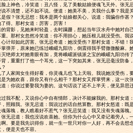
上神色，冷笑道：丑八怪，见了美貌姑娘便魂飞天外。张无忌
便说不清楚，还不如不说。便道：她美不美，关我什么事？我是
真是假？张无忌想：我本是两个姑娘都关心。说道：我骗你作甚
地了得。那村女道：厉害，厉害！
背影，见她来时轻盈，去时蹒跚，想起当年汉水舟中她对自己
不重。那村女忽然冷笑道：你不用担心，她压根儿就没受伤。我
，心计却如此厉害。张无忌奇道：她没受伤？那村女道：不错！
手掌弹开，原来她已练过峨嵋九阳功，倒震得我手臂微微酸麻。
来灭绝师太对她青眼有加，竟将峨嵋派镇派之宝的峨嵋九阳功传
，重重打了他一个耳光，这一下突如其来，张无忌毫没防备，
么？
人家闺女生得好看，你灵魂儿也飞上天啦。我说她没受伤，要
就是为她欢喜，跟你又有什么相干？那村女又挥掌劈来，这一次
说道：你说过要娶我为妻的。这句话说了还不上半天，便见异思
我不配，又说你心中自有情郎，决计不能嫁我的。那村女道：
好，照顾我。张无忌道：我说过的话自然算数。那村女怒道：既
失魂落魄，教人瞧着好不惹气？张无忌笑道：我又没有失魂落魄
。张无忌道：我也没说欢喜她。但你为什么心中又牵记着旁人，
先啊。要是我先识得你，就一生一世只对你一人好，再不会去想
意，便是天也不容。