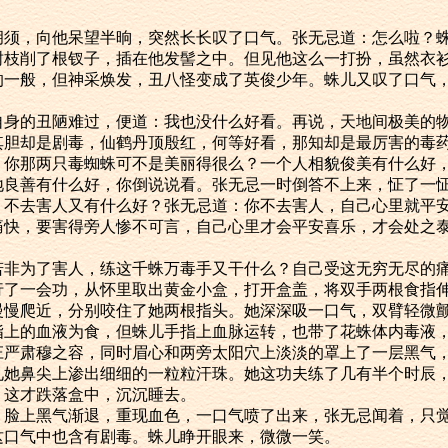
，向他呆望半晌，突然长长叹了口气。张无忌道：怎么啦？蛛
树枝削了根钗子，插在他发髻之中。但见他这么一打扮，虽然衣
的一般，但神采焕发，丑八怪变成了英俊少年。蛛儿又叹了口气
的丑陋难过，便道：我也没什么好看。再说，天地间极美的物
其胆却是剧毒，仙鹤丹顶殷红，何等好看，那知却是最厉害的毒
。你那两只毒蜘蛛可不是美丽得很么？一个人相貌俊美有什么好
地良善有什么好，你倒说说看。张无忌一时倒答不上来，怔了一
：不去害人又有什么好？张无忌道：你不去害人，自己心里就平
痛快，要害得旁人惨不可言，自己心里才会平安喜乐，才会处之
为了害人，练这千蛛万毒手又干什么？自己受这无穷无尽的痛
行了一会功，从怀里取出黄金小盒，打开盒盖，将双手两根食指
爬近，分别咬住了她两根指头。她深深吸一口气，双臂轻微颤
指上的血液为食，但蛛儿手指上血脉运转，也带了花蛛体内毒液
肃穆之容，同时眉心和两旁太阳穴上淡淡的罩上了一层黑气，
见她鼻尖上渗出细细的一粒粒汗珠。她这功夫练了几有半个时辰
，这才跌落盒中，沉沉睡去。
上黑气渐退，重现血色，一口气喷了出来，张无忌闻着，只觉
这口气中也含有剧毒。蛛儿睁开眼来，微微一笑。