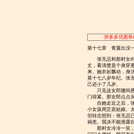
拼多多优惠券
第十七章 青翼出没
张无忌和那村女向东
丈，看清楚是个身穿
来。她衣衫飘动，身
莫十七八岁年纪。张
己还小了几岁。
只见这女郎腰间悬着
门得紧。那女郎点点
自她走近之后，张无
小女孩周芷若姑娘。
但转念想到：张无忌
祸患。我决不能泄露
那村女冷冷一笑，说