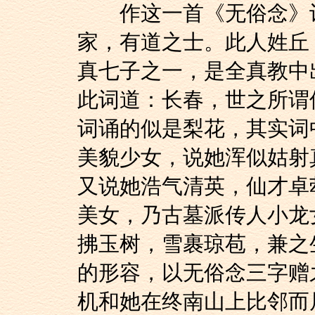
作这一首《无俗念》词
家，有道之士。此人姓丘
真七子之一，是全真教中
此词道：长春，世之所谓
词诵的似是梨花，其实词
美貌少女，说她浑似姑射
又说她浩气清英，仙才卓
美女，乃古墓派传人小龙
拂玉树，雪裹琼苞，兼之
的形容，以无俗念三字赠
机和她在终南山上比邻而