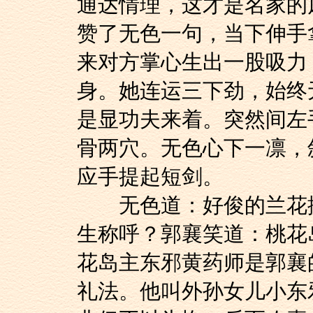
通达情理，这才是名家的
赞了无色一句，当下伸手
来对方掌心生出一股吸力
身。她连运三下劲，始终
是显功夫来着。突然间左
骨两穴。无色心下一凛，
应手提起短剑。
无色道：好俊的兰花拂
生称呼？郭襄笑道：桃花
花岛主东邪黄药师是郭襄
礼法。他叫外孙女儿小东