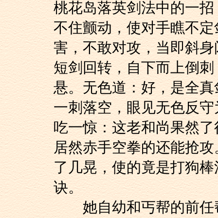
桃花岛落英剑法中的一招
不住颤动，使对手瞧不定
害，不敢对攻，当即斜身
短剑回转，自下而上倒刺
悬。无色道：好，是全真
一刺落空，眼见无色反守
吃一惊：这老和尚果然了
居然赤手空拳的还能抢攻
了几晃，使的竟是打狗棒
诀。
她自幼和丐帮的前任帮