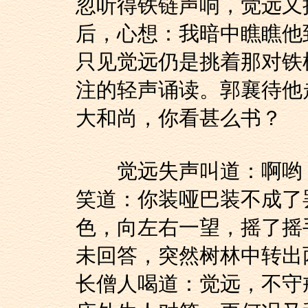
忽听得铁链声响，觉远又
后，心想：我暗中瞧瞧他
只见觉远仍是挑着那对铁
注的轻声诵读。郭襄待他
大和尚，你看甚么书？
觉远失声叫道：啊哟，
笑道：你装哑巴装不成了
色，向左右一望，摇了摇
未回答，突然树林中转出
长僧人喝道：觉远，不守