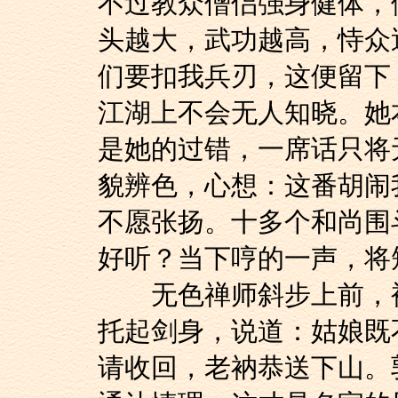
不过教众僧侣强身健体，
头越大，武功越高，恃众
们要扣我兵刃，这便留下
江湖上不会无人知晓。她
是她的过错，一席话只将
貌辨色，心想：这番胡闹
不愿张扬。十多个和尚围
好听？当下哼的一声，将
无色禅师斜步上前，袍
托起剑身，说道：姑娘既
请收回，老衲恭送下山。