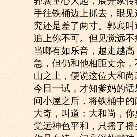
郭襄童心大起，展开家传
手往铁桶边上抓去，眼见
究还是差了两寸。郭襄叫
追上你不可。但见觉远不
当啷有如乐音，越走越高
急，但仍和他相距丈余，
山之上，便说这位大和尚
今日一试，才知爹妈的话
间小屋之后，将铁桶中的
大奇，叫道：大和尚，你
觉远神色平和，只摇了摇