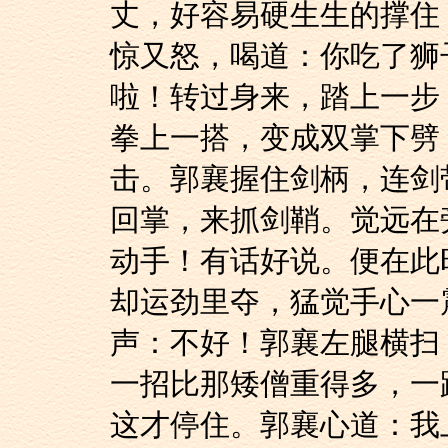
丈，好容易硬生生的撑住
惊又怒，喝道：你吃了狮
啦！转过身来，踏上一步
拳上一搭，变成双掌下劈
击。郭襄握住剑柄，连剑
回掌，来抓剑鞘。觉远在
动手！有话好说。便在此
却运劲里夺，猛觉手心一
声：不好！郭襄左腿横扫
一招比那矮僧重得多，一
这才停住。郭襄心道：我