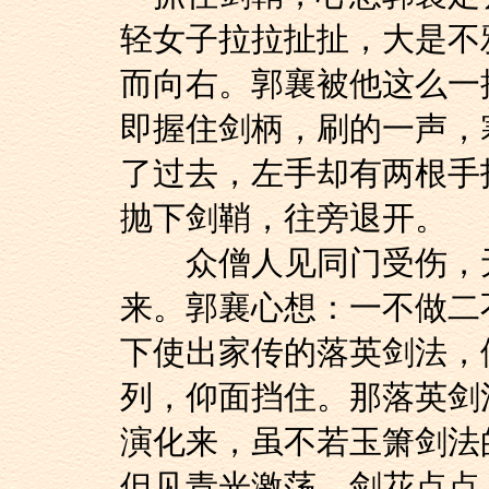
轻女子拉拉扯扯，大是不
而向右。郭襄被他这么一
即握住剑柄，刷的一声，
了过去，左手却有两根手
抛下剑鞘，往旁退开。
众僧人见同门受伤，无
来。郭襄心想：一不做二
下使出家传的落英剑法，
列，仰面挡住。那落英剑
演化来，虽不若玉箫剑法
但见青光激荡，剑花点点