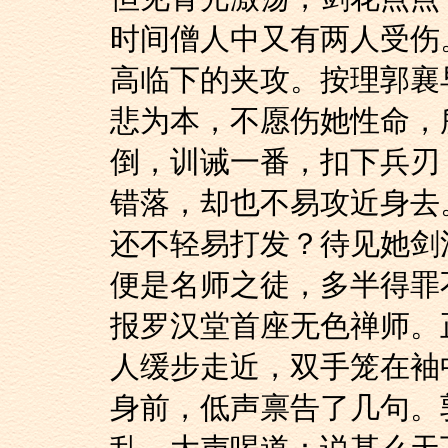
时间僧人中又有两人受伤
高临下的夹攻。按理郭襄
悲为本，不愿伤她性命，
倒，训诫一番，扣下兵刃
错落，却也不易攻近身去
还不轻易打发？待见她剑
便是名师之徒，多半得罪
报罗汉堂首座无色禅师。
人缓步走近，双手笼在袖
身前，低声禀告了几句。