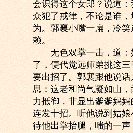
会识得这个女郎？说道：
众犯了戒律，不论是谁，
为。郭襄小嘴一扁，冷笑
赖。
无色双掌一击，道：好
了，便代觉远师弟挑这三
要出招了。郭襄跟他说话
思：这老和尚气凝如山，
力抵御，非显出爹爹妈妈
连发十招。听他说到姑娘
待他出掌抬腿，嗤的一声