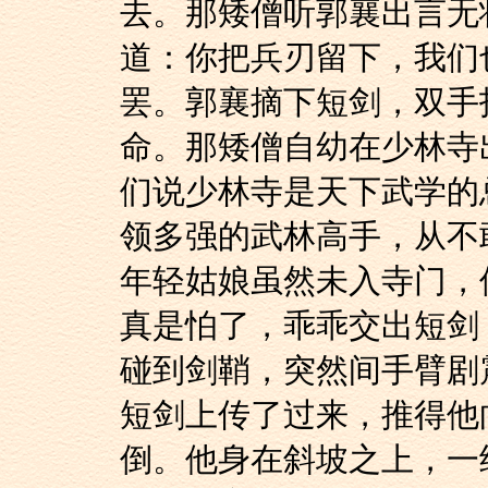
去。那矮僧听郭襄出言无
道：你把兵刃留下，我们
罢。郭襄摘下短剑，双手
命。那矮僧自幼在少林寺
们说少林寺是天下武学的
领多强的武林高手，从不
年轻姑娘虽然未入寺门，
真是怕了，乖乖交出短剑
碰到剑鞘，突然间手臂剧
短剑上传了过来，推得他
倒。他身在斜坡之上，一