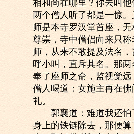
相和尚在哪里？你去叫他
两个僧人听了都是一惊。
师是本寺罗汉堂首座，无
尊崇，寺中僧侣向来只称
师，从来不敢提及法名，
呼小叫，直斥其名。那两
奉了座师之命，监视觉远
僧人喝道：女施主再在佛
礼。
郭襄道：难道我还怕了
身上的铁链除去，那便算