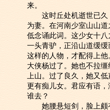
来。
这时丘处机逝世已久，
为妻。在河南少室山山道
低念诵此词。这少女十八
一头青驴，正沿山道缓缓
这样的人物，才配得上他
大侠杨过了。她也不拉缰
上山。过了良久，她又低
更有痴儿女。君应有语，
谁去？
她腰悬短剑，脸上颇有