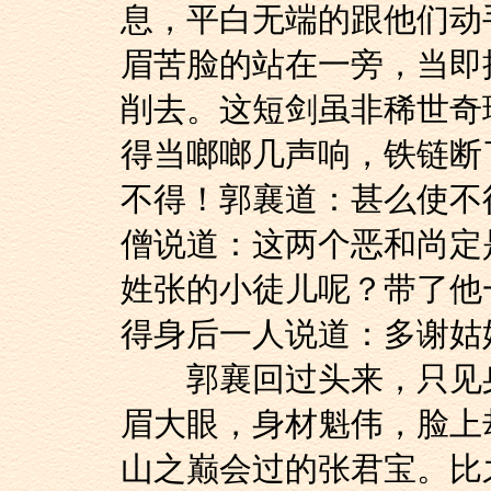
息，平白无端的跟他们动
眉苦脸的站在一旁，当即
削去。这短剑虽非稀世奇
得当啷啷几声响，铁链断
不得！郭襄道：甚么使不
僧说道：这两个恶和尚定
姓张的小徒儿呢？带了他
得身后一人说道：多谢姑
郭襄回过头来，只见身
眉大眼，身材魁伟，脸上
山之巅会过的张君宝。比