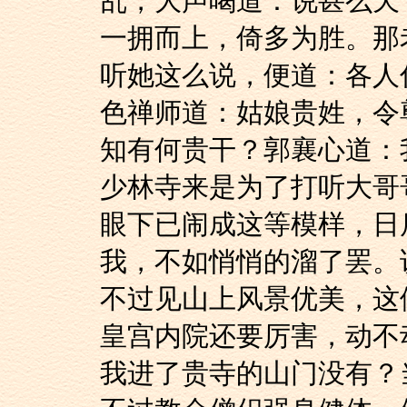
乱，大声喝道：说甚么天
一拥而上，倚多为胜。那
听她这么说，便道：各人
色禅师道：姑娘贵姓，令
知有何贵干？郭襄心道：
少林寺来是为了打听大哥
眼下已闹成这等模样，日
我，不如悄悄的溜了罢。
不过见山上风景优美，这
皇宫内院还要厉害，动不
我进了贵寺的山门没有？