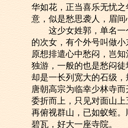
华如花，正当喜乐无忧之
意，似是愁思袭人，眉间
这少女姓郭，单名一个
的次女，有个外号叫做小
原想排遣心中愁闷，岂知
独游，一般的也是愁闷徒
却是一长列宽大的石级，
唐朝高宗为临幸少林寺而
委折而上，只见对面山上
再俯视群山，已如蚁蛭。
碧瓦，好大一座寺院。