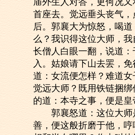
庙外生人对答，更何况又
首座去。觉远垂头丧气，
后。郭襄大为惊怒，喝道
么？我识得这位大师，我
长僧人白眼一翻，说道：
入。姑娘请下山去罢，免
道：女流便怎样？难道女
觉远大师？既用铁链捆绑
的道：本寺之事，便是皇
郭襄怒道：这位大师是
善，便这般折磨于他，哼