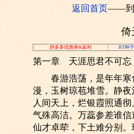
返回首页
——
倚
拼多多优惠券&返利
BT种
第一章 天涯思君不可忘
春游浩荡，是年年寒食
漫，玉树琼苞堆雪。静夜
人间天上，烂银霞照通彻
气殊高洁。万蕊参差谁信
仙才卓荦，下土难分别。