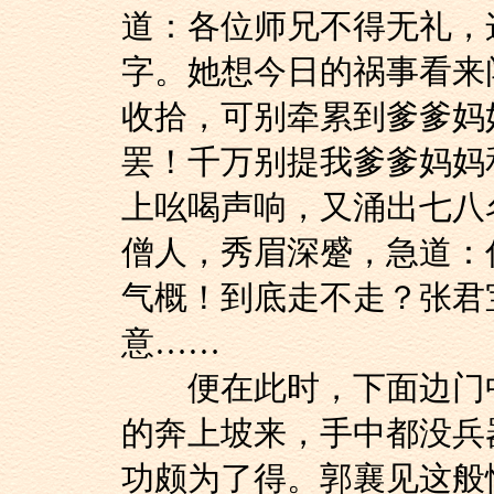
道：各位师兄不得无礼，
字。她想今日的祸事看来
收拾，可别牵累到爹爹妈
罢！千万别提我爹爹妈妈
上吆喝声响，又涌出七八
僧人，秀眉深蹙，急道：
气概！到底走不走？张君
意……
便在此时，下面边门中
的奔上坡来，手中都没兵
功颇为了得。郭襄见这般