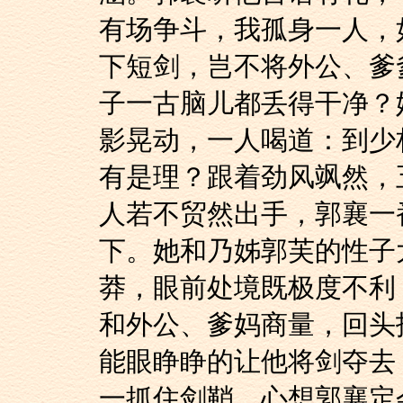
有场争斗，我孤身一人，
下短剑，岂不将外公、爹
子一古脑儿都丢得干净？
影晃动，一人喝道：到少
有是理？跟着劲风飒然，
人若不贸然出手，郭襄一
下。她和乃姊郭芙的性子
莽，眼前处境既极度不利
和外公、爹妈商量，回头
能眼睁睁的让他将剑夺去
一抓住剑鞘，心想郭襄定