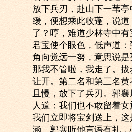
放下兵刃，赴山下一苇亭
缓，便想乘此收蓬，说道
了？哼，难道少林寺中有
君宝使个眼色，低声道：
角向觉远一努，意思说是
那我不管啦，我走了。拔
让开。第二名和第三名黄
且慢，放下了兵刃。郭襄
人道：我们也不敢留着女
我们立即将宝剑送上，这
涵。郭襄听他言语有礼，