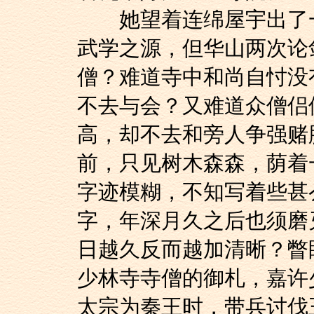
她望着连绵屋宇出了一
武学之源，但华山两次论
僧？难道寺中和尚自忖没
不去与会？又难道众僧侣
高，却不去和旁人争强赌
前，只见树木森森，荫着
字迹模糊，不知写着些甚
字，年深月久之后也须磨
日越久反而越加清晰？瞥
少林寺寺僧的御札，嘉许
太宗为秦王时，带兵讨伐