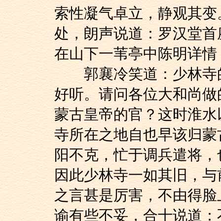
索性凝气卓立，静观其变
处，朗声说道：罗汉堂首
在山下一苇亭中陈明详情
郭襄冷笑道：少林寺的
好听。请问各位大和尚做
蒙古皇帝的官？这时淮水
寺所在之地自也早该归蒙
阳不克，忙于调兵遣将，
因此少林寺一如其旧，与
之言甚是厉害，不由得脸
谕有些不妥，合十说道：