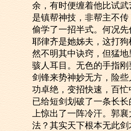
余，有时便缠着他比试武
是镇帮神技，非帮主不传
偷学了一招半式。何况先
耶律齐是她姊夫，这打狗
然不明其中诀窍，但猛地
骇人耳目。无色的手指刚
剑锋来势神妙无方，险些
功卓绝，变招快速，百忙
已给短剑划破了一条长长
上惊出了一阵冷汗。郭襄
法？其实天下根本无此剑