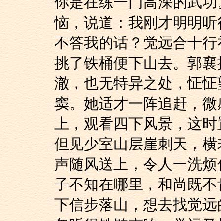
你是在练一门高深的武功
恼，说道：我刚才明明听
不答我的话？觉远合十行
挑了铁桶便下山去。郭襄
澈，也无特异之处，怔怔
窦。她适才一阵追赶，微
上，观看四下风景，这时
但见少室山层崖刺天，横
声随风送上，令人一洗烦
子不知在哪里，和尚既不
下信步落山，想去找觉远