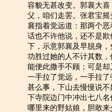
容貌无甚改变。郭襄大喜
父，咱们走罢。张君宝摇
襄指着觉远道：那两个恶
话也不许他说，还不是欺
下，示意郭襄及早脱身，
功胜过她的人不计其数，
能便此撒手不顾；可是却
一手拉了觉远，一手拉了
甚么事，下山去慢慢说不
下寺院边门中冲出七八名
哪里来的野姑娘，胆敢来