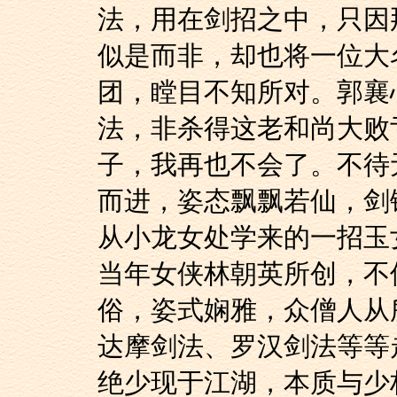
法，用在剑招之中，只因
似是而非，却也将一位大
团，瞠目不知所对。郭襄
法，非杀得这老和尚大败
子，我再也不会了。不待
而进，姿态飘飘若仙，剑
从小龙女处学来的一招玉
当年女侠林朝英所创，不
俗，姿式娴雅，众僧人从
达摩剑法、罗汉剑法等等
绝少现于江湖，本质与少