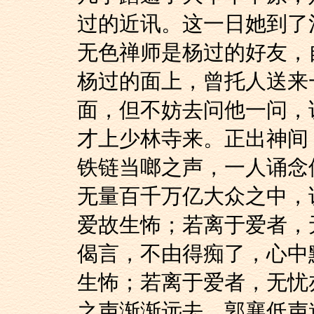
过的近讯。这一日她到了
无色禅师是杨过的好友，
杨过的面上，曾托人送来
面，但不妨去问他一问，
才上少林寺来。正出神间
铁链当啷之声，一人诵念
无量百千万亿大众之中，
爱故生怖；若离于爱者，
偈言，不由得痴了，心中
生怖；若离于爱者，无忧
之声渐渐远去。郭襄低声