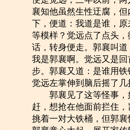
襄知他虽然生性迂腐，但
下，便道：我道是谁，原
等模样？觉远点了点头，
话，转身便走。郭襄叫道
我是郭襄啊。觉远又是回
步。郭襄又道：是谁用铁
觉远左掌伸到脑后摇了几
郭襄见了这等怪事，如
赶，想抢在他面前拦住，
挑着一对大铁桶，但郭襄