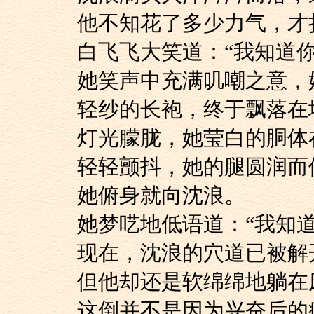
他不知花了多少力气
白飞飞大笑道：“我知
她笑声中充满叽嘲之
轻纱的长袍，终于飘落
灯光朦胧，她莹白的
轻轻颤抖，她的腿圆润而
她俯身就向沈浪。
她梦呓地低语道：“我
现在，沈浪的穴道已被
但他却还是软绵绵地
这倒并不是因为兴奋