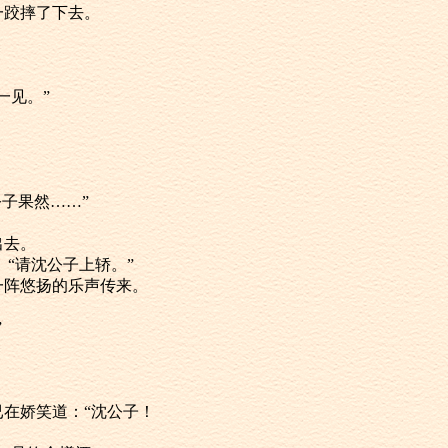
一跤摔了下去。
一见。”
公子果然……”
出去。
 “请沈公子上轿。”
听一阵悠扬的乐声传来。
”
。
已在娇笑道：“沈公子！