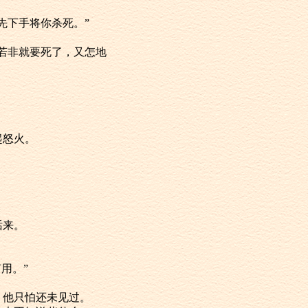
能先下手将你杀死。”
你若非就要死了，又怎地
起怒火。
话来。
用。”
，他只怕还未见过。