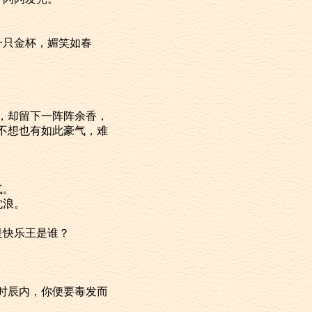
一只金杯，媚笑如春
去，却留下一阵阵余香，
不想也有如此豪气，难
气。
沈浪。
是快乐王是谁？
个时辰内，你便要毒发而