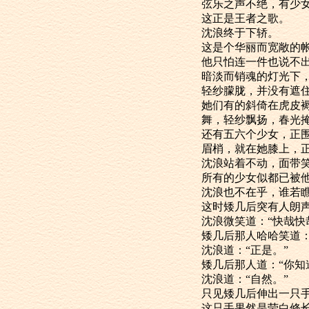
弦乐之声不绝
这正是王者之歌。
沈浪终于下轿。
这是个华丽而
他只怕连一件
暗淡而销魂的
轻纱朦胧，并
她们有的斜倚
舞，轻纱飘扬，春光
还有五六个少
眉梢，就在她膝上，
沈浪站着不动，面带
所有的少女似
沈浪也不在乎
这时矮几后突有
沈浪微笑道：“快
矮几后那人哈哈笑
沈浪道：“正是。”
矮几后那人道：“你
沈浪道：“自然。”
只见矮几后伸出
这只手果然是