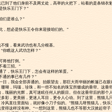
那点火光已到了他们身前不及两丈处，高举的火把下，站着的是条锦衣
的可是快乐王门下？”
知道咱们是谁么？”
既是如此，想必是快乐王令你来迎接咱们的。”
。
，但也不慢，看来武功也有几分根基。
道：“你瞧这人武功怎样？”
招便可将他打倒。”
用不着三招。”
又想不通了，快乐王门下，怎会有这样的笨蛋。”
你想不通的事已有几件？”
：“总有一日，我会全部弄通的。抬眼望去，那巨大而华丽的帐篷己在
，珊瑚，玛瑙，珍珠，和一些不知名的珠宝所缀成的垂帘。这垂
的，瑰丽的光辉，真可迷眩任何人的眼目。但在这垂帘后的那个
更多彩，更美丽，更迷人耳目，更令人心动。到了这里，熊猫儿
，冷风直往里面钻，就好像小刀子似的。”熊猫儿呀熊猫儿，快乐
也变得这样没有种。“一想到这里，熊猫儿也不等那大汉掀起帘子