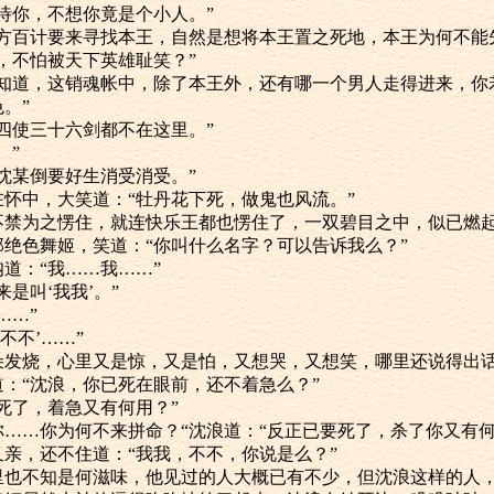
君子待你，不想你竟是个小人。”
：“你千方百计要来寻找本王，自然是想将本王置之死地，本王为何不
杀我，不怕被天下英雄耻笑？”
别人有谁知道，这销魂帐中，除了本王外，还有哪一个男人走得进来，
。”
门下四使三十六剑都不在这里。”
。”
此，沈某倒要好生消受消受。”
，拥在怀中，大笑道：“牡丹花下死，做鬼也风流。”
姬俱都不禁为之愣住，就连快乐王都也愣住了，一双碧目之中，似已燃
拥着那绝色舞姬，笑道：“你叫什么名字？可以告诉我么？”
呐呐道：“我……我……”
原来是叫‘我我’。”
不……”
‘不不’……”
软，耳朵发烧，心里又是惊，又是怕，又想哭，又想笑，哪里还说得出
住怒道：“沈浪，你已死在眼前，还不着急么？”
已要死了，着急又有何用？”
……你……你为何不来拼命？“沈浪道：“反正已要死了，杀了你又有何
亲了又亲，还不住道：“我我，不不，你说是么？”
动，心里也不知是何滋味，他见过的人大概已有不少，但沈浪这样的人