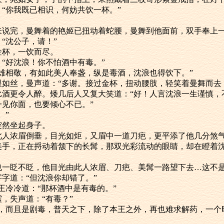
笑道：“你我既已相识，何妨共饮一杯。”
几乎都未说完，曼舞着的艳姬已扭动着蛇腰，曼舞到他面前，双手奉上
“沈公子，请！”
过金杯，一饮而尽。
笑道：“好沈浪！你不怕酒中有毒。”
如此英雄相敬，有如此美人奉盏，纵是毒酒，沈浪也得饮下。”
怀，媚眼如丝，曼声道：“多谢。接过金杯，扭动腰肢，轻笑着曼舞而
比酒更令人醉。矮几后人又复大笑道：“好！人言沈浪一生谨慎，
见你面，也要倾心不已。”
。”
，突然坐起身子。
，只见此人浓眉倒垂，目光如炬，又眉中一道刀疤，更平添了他几分煞
子般的美手，正在捋动着颔下的长髯，那双光彩流动的眼睛，却在瞪着
。
，眼睛也一眨不眨，他目光由此人浓眉、刀疤、美髯一路望下去…这不
一字字道：“但沈浪你却错了。”
快乐王冷冷道：“那杯酒中是有毒的。”
一震，失声道：“有毒？”
非但有毒，而且是剧毒，普天之下，除了本王之外，再也难求解药，一