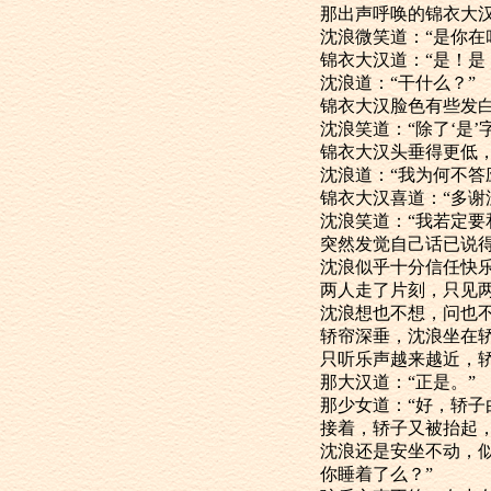
那出声呼唤的
沈浪微笑道：“是你
锦衣大汉道：“是！是
沈浪道：“干什么？”
锦衣大汉脸色
沈浪笑道：“除了
锦衣大汉头垂得
沈浪道：“我为何不
锦衣大汉喜道：
沈浪笑道：“我
突然发觉自己话
沈浪似乎十分
两人走了片刻
沈浪想也不想
轿帘深垂，沈浪
只听乐声越来越
那大汉道：“正是。”
那少女道：“好
接着，轿子又
沈浪还是安坐
你睡着了么？”