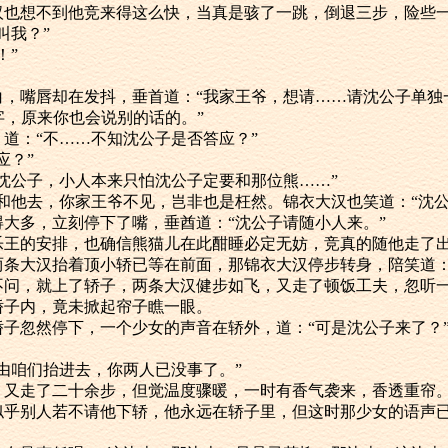
锦衣大汉也想不到他竞来得这么快，当真是骇了一跳，倒退三步，险些
在叫我？”
！”
有些发白，嘴唇却在发抖，垂首道：“我家王爷，想请……请沈公子单独
‘是’字，原来你也会说别的话的。”
更低，道：“不……不知沈公子是否答应？”
答应？”
“多谢沈公子，小人本来只怕沈公子定要和那位熊……”
若定要和他去，你家王爷不见，岂非也是枉然。锦衣大汉也笑道：“沈
已说得大多，立刻停下了嘴，垂酋道：“沈公子请随小人来。”
信任快乐王的安排，也确信熊猫儿在此酣睡必定无妨，竞真的随他走了
，只见两条大汉抬着顶小轿已等在前面，那锦衣大汉停步转身，陪笑道：
，问也不问，就上了轿子，两条大汉健步如飞，又走了顿饭工夫，忽
坐在轿子内，竟未掀起帘子瞧一眼。
近，轿子忽然停下，一个少女的声音在轿外，道：“可是沈公子来了？
，轿子由咱们抬进去，你两人已没事了。”
被抬起，又走了二十余步，但觉温度骤暖，一时有香气袭来，香透重帘
不动，似乎别人若不请他下轿，他永远在轿子里，但这时那少女的语声