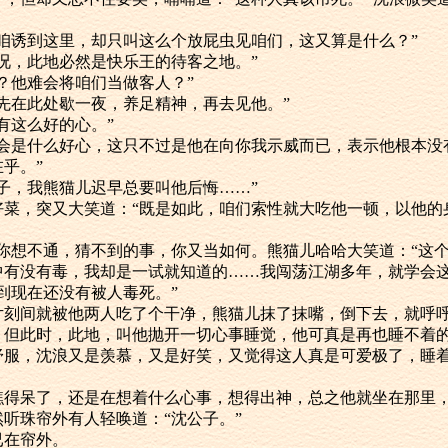
乐王将咱诱到这里，却只叫这么个放屁虫见咱们，这又算是什么？”
看此情况，此地必然是快乐王的待客之地。”
之地？他难会将咱们当做客人？”
要咱们先在此处歇一夜，养足精神，再去见他。”
他会有这么好的心。”
“这哪里会是什么好心，这只不过是他在向你我示威而已，表示他根本
乎。”
“好小子，我熊猫儿迟早总要叫他后悔……”
的好酒好菜，突又大笑道：“既是如此，咱们索性就大吃他一顿，以他
若又做件你想不通，猜不到的事，你又当如何。熊猫儿哈哈大笑道：“
中有没有毒，我却是一试就知道的……我闯荡江湖多年，就学会这
你直到现在还没有被人毒死。”
多，但片刻间就被他两人吃了个干净，熊猫儿抹了抹嘴，倒下去，就呼
，喝得，但此时，此地，叫他抛开一切心事睡觉，他可真是再也睡不着
得那么舒服，沈浪又是羡慕，又是好笑，又觉得这人真是可爱极了，
是瞧他瞧得呆了，还是在想着什么心事，想得出神，总之他就坐在那里
，突然听珠帘外有人轻唤道：“沈公子。”
人已在帘外。