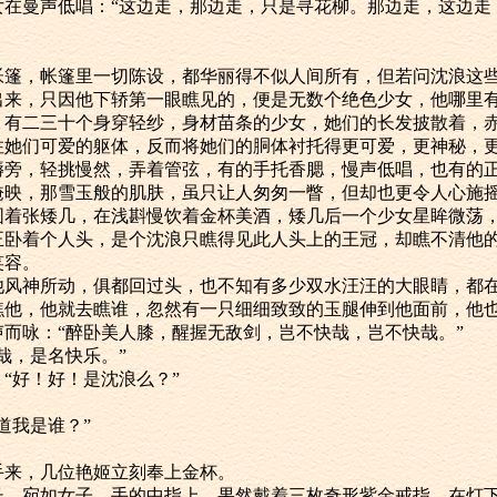
，有少女在曼声低唱：“这边走，那边走，只是寻花柳。那边走，这边走
宽敞的帐篷，帐篷里一切陈设，都华丽得不似人间所有，但若问沈浪
也说不出来，只因他下轿第一眼瞧见的，便是无数个绝色少女，他哪里
灯光下，有二三十个身穿轻纱，身材苗条的少女，她们的长发披散着，
没有遮住她们可爱的躯体，反而将她们的胴体衬托得更可爱，更神秘，
在虎皮褥旁，轻挑慢然，弄着管弦，有的手托香腮，慢声低唱，也有的
掩映，那雪玉般的肌肤，虽只让人匆匆一瞥，但却也更令人心施
女，正围着张矮几，在浅斟慢饮着金杯美酒，矮几后一个少女星眸微
正卧着个人头，是个沈浪只瞧得见此人头上的王冠，却瞧不清他
笑容。
都已被他风神所动，俱都回过头，也不知有多少双水汪汪的大眼睛，都
，谁若瞧他，他就去瞧谁，忽然有一只细细致致的玉腿伸到他面前，
人朗声而咏：“醉卧美人膝，醒握无敌剑，岂不快哉，岂不快哉。”
哉快哉，是名快乐。”
道：“好！好！是沈浪么？”
知道我是谁？”
一只手来，几位艳姬立刻奉上金杯。
莹白修长，宛如女子，手的中指上，果然戴着三枚奇形紫金戒指，在灯