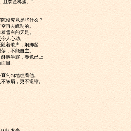
，且饮金樽酒。”
这些陈设究竟是些什么？
有空再去瞧别的。
赤着雪白的天足。
更令人心动。
正随着歌声，婀娜起
摇荡，不能自主。
荡，酥胸半露，春色已上
的面目。
在直勾勾地瞧着他。
他也不皱眉，更不退缩。
下闪闪发光。