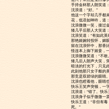
手持金杯那人朗
沈浪道：“好。”
他这一个字却
花，低语如呻吟，道：
沈浪微微一笑，接
矮几乎后那人大
沈浪笑道：“有
那艳姬婉转投
留在沈浪怀中，那香
怪连本上御下姬妾，一
沈浪微微笑道：“不敢
矮几后人朗声大笑
暗淡的灯光下
此刻他那只女
那竞是双碧绿的眼睛
沈浪也瞪着他
快乐王笑声突顿，
沈浪道：“错了。
沈浪身子似乎微微
快乐王道：“
死。”