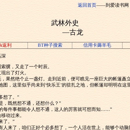
返回首页
——到爱读书网
武林外史
—古龙
&返利
BT种子搜索
信用卡薅羊毛
高深
人按图索骥，又走了一个时辰。
突义现出了灯火。
甚是明亮，果然绝个止一盏灯。走到近前，便可瞧见一座巨大的帐篷矗
“看这地图，这里似乎尚未到‘快乐王’的驻扎之地，但帐篷却明明在
要多想了。”
正是正是，既然想不通，还想什么？”
人做出的每件事都能令人想不通，这人的厉害就可想而知……”
那边移动过来。
人来了。”
：“既已有人来了，咱们正好个必多想了，一个人活在世上，能够个动