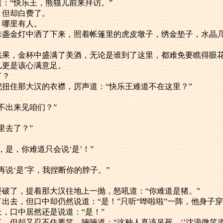
：“快乐王，熊猫儿前来拜访。”
小，但却白费了。
有，哪里有人。
四壁的珠盏金灯中洒了下来，照着帐篷里的虎皮墩子，绣金垫子，水晶
了奇珍供果，金杯中盛满了美酒，无论是谁到了这里，都难免要瞧得眼
熊猫儿更是该心满意足。
了？
，一把扭住那大汉的衣襟，厉声道：“快乐王难道不在这里？”
为何不出来见咱们？”
哪里去了？”
，是，是，你难道只会说‘是’！”
“你再说‘是’字，我捏断你的脖子。”
都快要破了，提着那大汉往地上一抛，怒吼道：“你难道是猪。”
得飞了出去，但口中却仍然说道：“是！”只听“哗啦啦”一阵，他身子
，口中居然还是说道：“是！”
都歪了，但却又忍不住要笑，喃喃道：“这种人真该吊死。‘’沈浪微