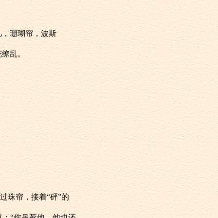
几，珊瑚帘，波斯
花缭乱。
穿过珠帘，接着“砰”的
笑道：“你吊死他，他也还