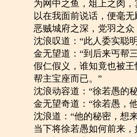
为网中之鱼，俎上之肉，
以在我面前说话，便毫无
恶贼城府之深，党羽之众
沈浪叹道：“此人委
金无望道：“到后来
假仁假义，谁知竟也被王
帮主宝座而已。”
沈浪动容道：“徐若
金无望奇道：“徐若愚
沈浪道：“他的秘密，
当下将徐若愚如何前