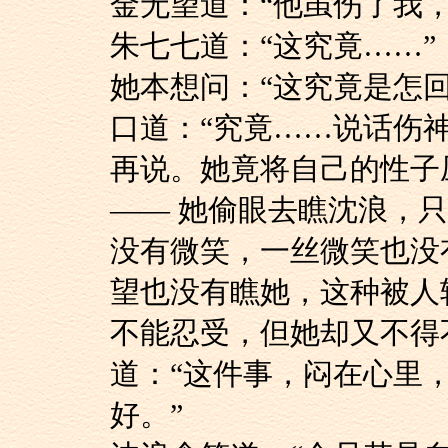
金无望道：“他虽伤了
朱七七道：“这究竟……”
她本想问：“这究竟
口道：“究竟……说话伤
再说。她竟将自己的性子
—— 她偷眼去瞧沈浪，
没有微笑，一丝微笑也没
望也没有瞧她，这种被人
不能忍受，但她却又不得
道：“这件事，闷在心里
好。”