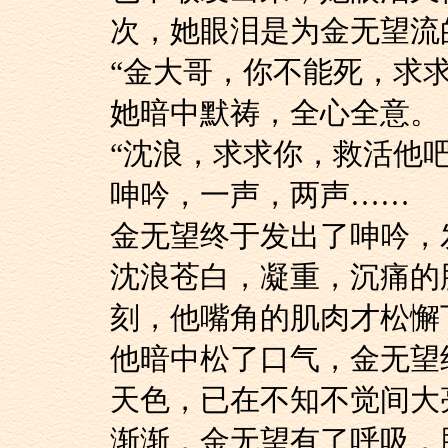
次，她眼泪是为金无望流
“金大哥，你不能死，
她暗中默祷，全心全意。
“沈浪，求求你，救
呻吟，一声，两声……
金无望终于发出了呻
沈浪苍白，凝重，沉
刻，他嘴角的肌肉才松懈
他暗中松了口气，金
天色，已在不知不觉间
渐渐，金无望有了呼