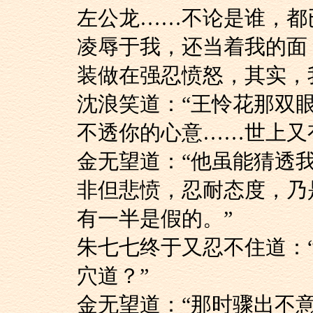
左公龙……不论是谁，都
凌辱于我，还当着我的面
装做在强忍愤怒，其实，
沈浪笑道：“王怜花
不透你的心意……世上又
金无望道：“他虽能
非但悲愤，忍耐态度，乃
有一半是假的。”
朱七七终于又忍不住
穴道？”
金无望道：“那时骤