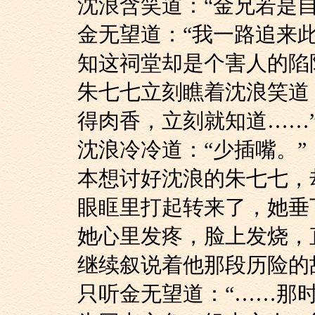
沈浪含笑道：“金兄
金无望道：“我一路
知这祠堂却是个害人的陷
朱七七立刻瞧着沈浪
得肉香，立刻就知道……
沈浪冷冷道：“少插嘴。”
本想讨好沈浪的朱七
眼眶里打起转来了，她垂
她心里发疼，脸上发
继续叙说着他那段历险的
只听金无望道：“…