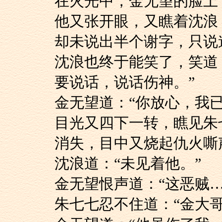
在火光中，金无望的
他又张开眼，又瞧着
却未说出半个谢字，只说道
沈浪也终于能笑了，
要说话，说话伤神。”
金无望道：“你放心，
目光又四下一转，瞧
消失，目中又烧起仇火嘶
沈浪道：“未见着他。”
金无望恨声道：“这恶
朱七七忍不住道：“