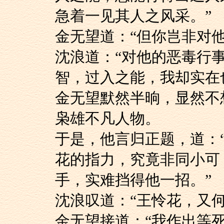
急着一见其人之风采。”
金无望道：“但你岂非对
沈浪道：“对他的恶
智，过入之能，我却实在
金无望默然半晌，显
枭雄不凡人物。
于是，他言归正题，
花的指力，究竟非同小可
手，实难挡得他一招。”
沈浪叹道：“王怜花，
金无望接道：“我作