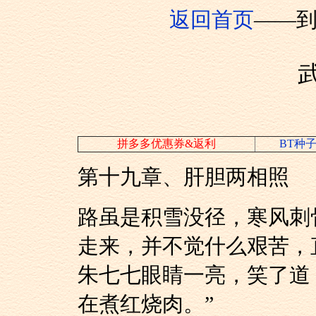
返回首页
——
拼多多优惠券&返利
BT种
第十九章、肝胆两相照
路虽是积雪没径，寒
走来，并不觉什么艰苦，
朱七七眼睛一亮，笑
在煮红烧肉。”