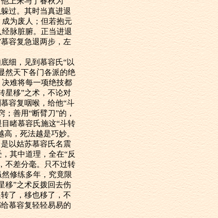
”他上来与丁春秋为
以躲过。其时当真进退
，成为废人；但若抱元
入经脉脏腑。正当进退
”慕容复急退两步，左
底细，见到慕容氏“以
显然天下各门各派的绝
，决难将每一项绝技都
转星移”之术，不论对
慕容复咽喉，给他“斗
；善用“断臂刀”的，
目睹慕容氏施这“斗转
越高，死法越是巧妙。
，是以姑苏慕容氏名震
，其中道理，全在“反
，不差分毫。只不过转
虽然修练多年，究竟限
星移”之术反拨回去伤
是转了，移也移了，不
都给慕容复轻轻易易的