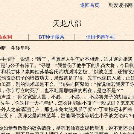
返回首页
——到爱读书网
天龙八部
&返利
BT种子搜索
信用卡薅羊毛
地暗 斗转星移
招呼，说道：“请了，当真是人生何处不相逢，适才邂逅相遇
那是与公子有缘了。”寻思：“我曾伤了他手下的几员大将，今日
和我甘休？素闻姑苏慕容氏武功渊博之极，‘以彼之道，还施彼
瞧他投掷棋子的暗器功夫，果然甚是了得。先前他观棋入魔，正
功虽高，别的法术却是不会。”转头向阿紫道：“你说倘若我废了
脚，你宁可立时死了，也不吐露那物事的所在，是也不是？”
道：“师父宽宏大量，不必……不必……不必将弟子的胡言乱
“丁先生，你这样一大把年纪，怎么还能跟小孩子一般见识？来来
在外人之前清理门户，那也未免太煞风景了罢？”丁春秋还未回答
没上没下，我师父是武林至尊，岂能同你这等后生小子谈文论武？
如恭恭敬敬的磕头请教，星宿老仙喜欢提携后进，说不定还会