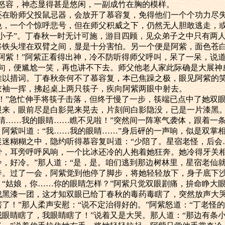
见怒容，神态显得甚是悠闲，一副成竹在胸的模样。
盼师父投鼠忌器，会放开了慕容复，免得他们一个个功力尽失
免，一个个惊呼悲号，但在师父积威之下，仍然无人胆敢逃走，
的小子”。丁春秋一时无计可施，游目四顾，见众弟子之中只有两
将铁头埋在双臂之间，显是十分害怕。另一个便是阿紫，面色苍
阿紫！”阿紫正看得出神，冷不防听得师父呼叫，呆了一呆，说道
半句，便尴尬一笑，再也讲不下去。师父他老人家此际确是大展神
难以措词。丁春秋奈何不了慕容复，本已焦躁之极，眼见阿紫的
衣袖一挥，拂起桌上两只筷子，疾向阿紫两眼中射去。
”急忙伸手将筷子击落，但终于慢了一步，筷端已点中了她双眼
眼来，眼前尽是白影晃来晃去，片刻间白影隐没，已是一片漆黑
眼睛……我的眼睛……瞧不见啦！”突然间一阵寒气袭体，跟着一
。阿紫叫道：“我……我的眼睛……”身后砰的一声响，似是双掌
迷糊糊之中，隐约听得慕容复叫道：“少陪了。星宿老怪，后会
耳旁呼呼风响，一个比冰还冷的人抱着她狂奔。她冷得牙关相
，好冷。”那人道：“是，是。咱们逃到那边树林里，星宿老仙就
奔。过了一会，阿紫觉到他停了脚步，将她轻轻放下，身子底下
：“姑娘，你……你的眼睛怎样？”阿紫只觉双眼剧痛，拚命睁大
成黑漆一团，这才知双眼已给丁春秋的毒药毒瞎了，突然放声大哭
了！”那人柔声安慰：“说不定治得好的。”阿紫怒道：“丁老怪
我眼睛瞎了，我眼睛瞎了！”说着又是大哭。那人道：“那边有条