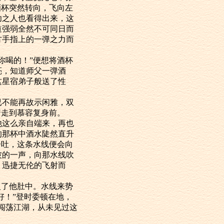
酒杯突然转向，飞向左
功之人也看得出来，这
道强弱全然不可同日而
方手指上的一弹之力而
喝的！”便想将酒杯
亮，知道师父一弹酒
这星宿弟子般送了性
不能再故示闲雅，双
着走到慕容复身前。
这么亲自端来，再也
的那杯中酒水陡然直升
一吐，这条水线便会向
波的一声，向那水线吹
，迅捷无伦的飞射而
了他肚中。水线来势
好！”登时委顿在地，
闯荡江湖，从未见过这