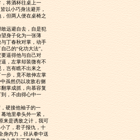
，将酒杯往桌上一
复皆以小巧身法避开，
地，但两人便在桌椅之
敢远避自去，自是犯
盼望身子化为一张薄
敢与丁春秋对掌，动手
自己的“化功大法”。
定要逼得他与自己对
进逼，左掌却装微有不
现，岂有瞧不出来之
了一步，竟不敢伸左掌
势中虽然仍以攻敌右侧
掌翻掌成抓，向慕容复
打到，不由得心中一
，硬接他袖子的一
，蓦地里拳头外一紧，
原来是诱敌之计，我可
得小了，君子报仇，十
全身内力，径从拳中送