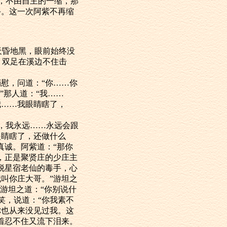
，不由自主的一缩，那
手。这一次阿紫不再缩
昏地黑，眼前始终没
，双足在溪边不住击
慰，问道：“你……你
”那人道：“我……
我……我眼睛瞎了，
，我永远……永远会跟
眼睛瞎了，还做什么
真诚。阿紫道：“那你
，正是聚贤庄的少庄主
脱星宿老仙的毒手，心
叫你庄大哥。”游坦之
游坦之道：“你别说什
笑，说道：“你我素不
你也从来没见过我。这
着忍不住又流下泪来。