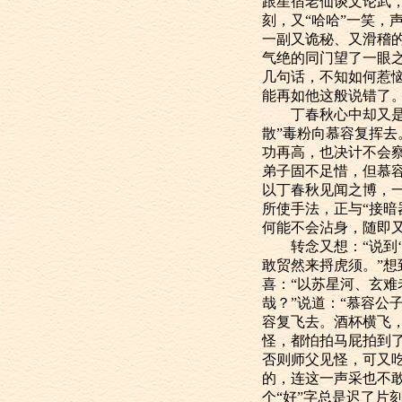
跟星宿老仙谈文论武
刻，又“哈哈”一笑
一副又诡秘、又滑稽
气绝的同门望了一眼
几句话，不知如何惹
能再如他这般说错了。
丁春秋心中却又是恼
散”毒粉向慕容复挥
功再高，也决计不会
弟子固不足惜，但慕
以丁春秋见闻之博，
所使手法，正与“接
何能不会沾身，随即
转念又想：“说到‘
敢贸然来捋虎须。”想
喜：“以苏星河、玄
哉？”说道：“慕容公
容复飞去。酒杯横飞
怪，都怕拍马屁拍到
否则师父见怪，可又
的，连这一声采也不
个“好”字总是迟了