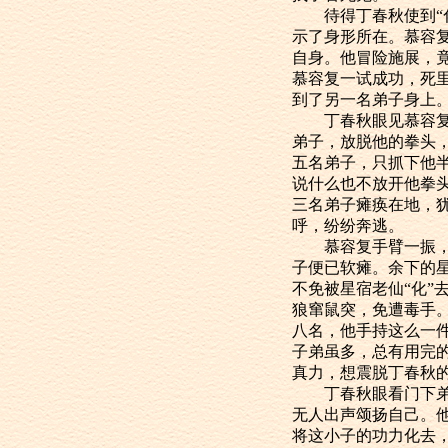
待得丁春秋使到“化
示了身形所在。慕容
自身。他冒险施展，竟
慕容复一试成功，死
到了另一名弟子身上。
丁春秋眼见慕容复又
弟子，放脱他的拳头
五名弟子，只抓下他
说什么也不放开他拳
三名弟子瘫痪在地，
呼，纷纷奔逃。
慕容复手臂一振，三
子便已软瘫。余下的
不免被星宿老仙“化
狼窜鼠突，免遭毒手
八名，他手持这么一
子弟虽多，总有用完
真力，想震脱丁春秋
丁春秋眼看门下弟子
无人出声颂扬自己。
将这小子的功力化去