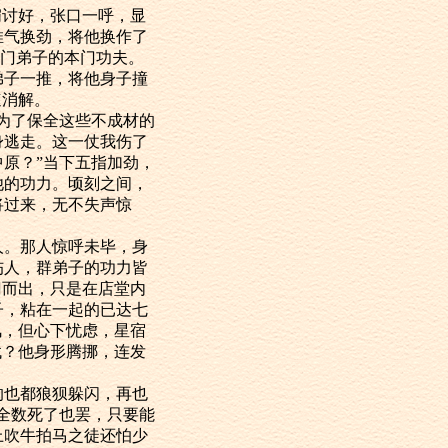
讨好，张口一呼，显
推气换劲，将他换作了
本门弟子的本门功夫。
弟子一推，将他身子撞
速消解。
为了保全这些不成材的
身逃走。这一仗我伤了
原？”当下五指加劲，
他的功力。顷刻之间，
将过来，无不失声惊
。那人惊呼未毕，身
伤人，群弟子的功力皆
门而出，只是在店堂内
子，粘在一起的已达七
风，但心下忧虑，星宿
找？他身形腾挪，连发
也都狼狈躲闪，再也
全数死了也罢，只要能
上吹牛拍马之徒还怕少