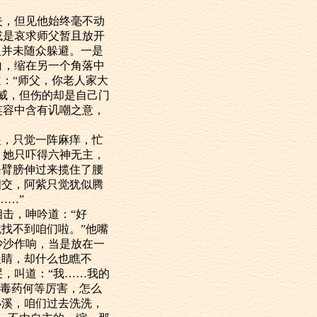
，但见他始终毫不动
或是哀求师父暂且放开
人并未随众躲避。一是
白，缩在另一个角落中
：“师父，你老人家大
威，但伤的却是自己门
笑容中含有讥嘲之意，
，只觉一阵麻痒，忙
。她只吓得六神无主，
条臂膀伸过来揽住了腰
相交，阿紫只觉犹似腾
……”
击，呻吟道：“好
找不到咱们啦。”他嘴
沙沙作响，当是放在一
眼睛，却什么也瞧不
，叫道：“我……我的
的毒药何等厉害，怎么
小溪，咱们过去洗洗，