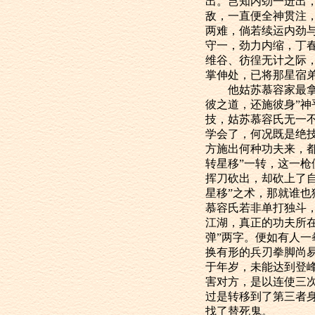
出。岂知内劲一迸出
敌，一直便全神贯注
两难，倘若续运内劲
守一，劲力内缩，丁
维谷、彷徨无计之际
掌伸处，已将那星宿
他姑苏慕容家最拿手
彼之道，还施彼身”
技，姑苏慕容氏无一
学会了，何况既是绝
方施出何种功夫来，都
转星移”一转，这一枪
挥刀砍出，却砍上了
星移”之术，那就谁也
慕容氏若非单打独斗
江湖，真正的功夫所
弹”两字。便如有人
换有形的兵刃拳脚尚
于年岁，未能达到登
害对方，是以连使三
过是转移到了第三者
找了替死鬼。