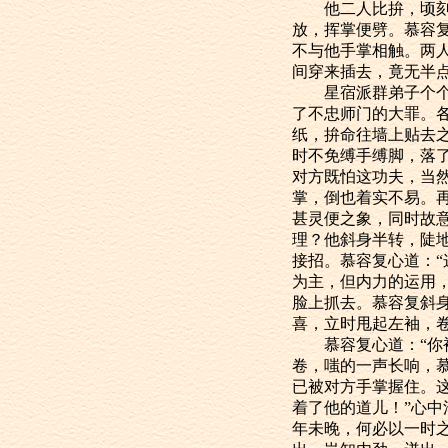
他二人比拚，顷刻间
放，挥掌便劈。慕容
不与他手掌相触。两
间穿来插去，竟无半
星宿派群弟子个个贴
了不忠师门的大罪。
纸，拚命往墙上贴去
时不免缚手缚脚，落
对方既怕这功夫，当
掌，倒也着实不易。
甚灵便之象，同时故
理？他斜身半转，陡
接招。慕容复心道：
为主，但内力的运用
脸上抓去。慕容复斜
喜，立时甩起左袖，
慕容复心道：“你袖
卷，嗤的一声长响，
已被对方手掌握住。
着了他的道儿！”心
年未晚，何必以一时