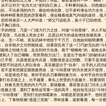
，登时便如石沉大海，不知到了何处。慕容复暗叫一声：“啊哟！
，决不让对方“化功大法”使到自己身上，不料事到临头，仍然难
与抗，不论多强的内力，都会给他化散，过不多时便会功力全失
春秋种种匪夷所思的厉害毒药，便会顺着他真气内缩的途径，侵
，忽听得身后一人大声叫道：“师父巧设机关，臭小子已陷绝境。
弟子胸口抓住。
的绝技，乃是一门借力打力之技，叫做“斗转星移”。外人不知
神乎其技，凡在致人死命之时，总是以对方的成名绝技加诸其身，
不会，无一不精。其实武林中绝技千千万万，任他如何聪明渊博
技，自非朝夕之功所能练成。但慕容氏有了这一门巧妙无比的“斗
能将之转移力道，反击到对方自身。善于“锁喉枪”的，挺枪去刺
便刺入了自己咽喉，而所用劲力法门，全是出于他本门的秘传诀窍
自己手臂。兵器便是这件兵器，招数便是这记招数。只要不是亲眼
猜想不到这些人所以丧命，其实都是出于“自杀”。出手的人武功
，若不是有把握定能致敌死命，这“斗转星移”的功夫便决不使用
在，却是谁也不知。将对手的兵刃拳脚转换方向，令对手自作自受
一拳打在石墙之上，出手越重，拳头上所受的力道越大，轻重强弱
易，转换无形无质的内力气功，那就极难。慕容复在这门功夫上
峰造极之境，遇到丁春秋这等第一流的高手，他自知无法以“斗转
次“斗转星移”，受到打击的倒霉家伙，却都是星宿派弟子。他转
身上。丁春秋暗施“逍遥三笑散”，弹杯送毒，逼射毒酒，每一次