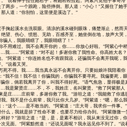
了。”说着伸手拉住她右手，将她轻轻拉起。阿紫只觉他手掌奇冷
走了两步，一个踉跄，险些摔倒。那人道：“小心！”又握住了她
那人道：“你别怕，这里便是溪边了。”
掬起溪水去洗双眼。清凉的溪水碰到眼珠，痛楚渐止，然而天
，绝望、伤心、愤怒、无助，百感齐至，她坐倒在地，放声大哭
你骗人，我眼睛瞎了，我眼睛瞎了！”
不用难过。我不会离开你的，你……你放心好啦。”阿紫心中稍
……我……”阿紫道：“对不起！多谢你救了我性命。你高姓大名？
的。”阿紫道：“你连姓名也不肯跟我说，还骗我不会离开我呢，
。”说着又哭。
死不得。我……我当真永远不会离开你。只要姑娘许我陪着你
道：“我不信！我不信！你骗我的，你骗我不要寻死。我偏要死，
不骗你，倘若我离开了你，叫我不得好死。”语气焦急，显得极是
……我是聚贤庄……不，不，我姓庄，名叫聚贤。”救了阿紫那人
来是庄……庄前辈，多谢你救了我。”游坦之道：“我能救了你逃
我。我不是什么前辈，我只比你大几岁。”阿紫道：“嗯，那么我
：“这个……是不敢当的。”阿紫道：“庄大哥，我求你一件事。”
咐什么，我就是拚了性命不要，也要尽力给你办到。”阿紫微微一
这样好？”游坦之道：“是，是，是素不相识，我从来没见过你，
次见面。”阿紫黯然道：“还说见面呢？我永远见你不到了。”说