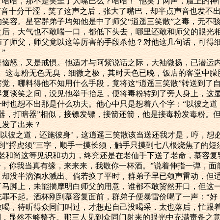
，哈哈，那不是笑歪了人嘴巴么？哈哈！”他笑了两声，脸上的神
，声音十分干涩，笑了这声之后，张大了嘴巴，却半点声音也发不
的笑容。星宿群弟子均知他是中了师父“逍遥三笑散”之毒，无不
之后，大气也不敢喘一口，都低下头去，哪里还敢和师父的眼光相
恼了师父，师父竟以这等厉害的手段杀他？对他这几句话，可得
”
怒，又是戒惧。他适才与阿紫说话之际，大袖微扬，已潜运内
去。这毒粉无色无臭，细微之极，其时天色已晚，饭店的客堂中朦
察觉，哪料得他不知用什么手段，竟将这“逍遥三笑散”转送到了
容复谈笑之间，没见他举手抬足，便将毒粉转到了旁人身上，这
一时也想不出那是什么功夫。他心中只是想着八个字：“以彼之道
暗器，打暗器”相似，接镖发镖，接箭还箭，他是接毒粉发毒粉。
又发了出来？
以彼之道，还施彼身’，这逍遥三笑散该当送还我才是，哼，想
到“捋虎须”三字，顺手一摸长须，触手只摸到七八根烧焦了的短
难老和尚这等见识和功力，终究还是在老仙手下送了老命，慕容复
子，你我当真有缘，来来来，我敬你一杯酒。”说着伸指一弹，面
，却没半滴酒水溅出。倘若换了平时，群弟子早已颂声雷动，但
了马脚上，未能揣摩明白师父的用意，谁都不敢贸然开口，但这
吃罪不起。酒杯刚到慕容复面前，群弟子便暴雷价喝了一声：“好
敢喝，待听得众同门叫过，才想起自己没喝采，太也落后，忙跟
片刻，显然不够整齐。那三人见到众同门射来的眼光中充满责备之