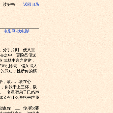
，读好书——
返回目录
电影网-找电影
，分手片刻，便又重
棋会之中，更险些便送
身’武林中言之凿凿，
好乘机除去，偏又得人
你的武功，挑断你的筋
语，放……放在心
来，你我干上三杯，谈
，一名星宿弟子已怒声
你又有什么资格来跟我
指点你一二。你却说要