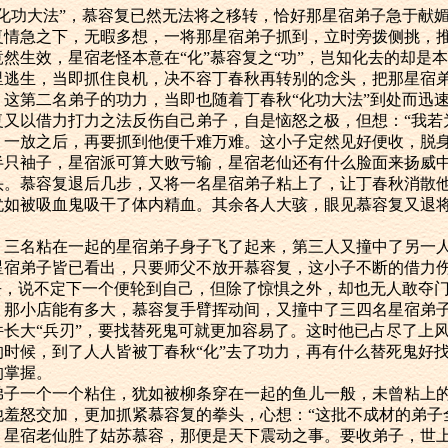
功大法”，慕容复已然无法将之移转，恰好那星宿弟子急于献媚
复情急之下，无暇多想，一将那星宿弟子抓到，立时旁拨侧挑，
然生效，星宿老怪本意在“化”慕容复之“功”，岂知化去的却是
里逃生，当即抓住良机，决不容丁春秋再转别的念头，把那星宿
这第二名弟子的功力，当即也随着丁春秋“化功大法”到处而迅
以借力打力之法反伤自己弟子，自是恼怒之极，但想：“我若
，一放之后，再要抓到他便千难万难。这小子定然见好便收，脱
半只袖子，星宿派可算大败亏输，星宿老仙还有什么脸面来扬威中
头。慕容复退后几步，又将一名星宿弟子粘上了，让丁春秋消散
犹如被吸血鬼吸干了体内精血。其余各人大骇，眼见慕容复又退
名粘在一起的星宿弟子身子飞了起来，第三人又撞中了另一人
星宿弟子皆已看出，只要师父不放开慕容复，这小子不断的借力
”去，说不定下一个便轮到自己，但除了惊惧之外，却也无人敢夺
。那小店能有多大，慕容复手臂挥动间，又撞中了三四名星宿弟
件长大“兵刃”，要找替死鬼可就更加容易了。这时他已占尽了上
的时候，到了人人皆被丁春秋“化”去了功力，再有什么替死鬼好
的掌握。
一个一个粘住，犹如被柳条穿在一起的鱼儿一般，未曾粘上的
他羞怒交加，更加抓紧慕容复的拳头，心想：“这批不成材的弟子
，星宿老仙胜了姑苏慕容，那便是天下震动之事。要收弟子，世