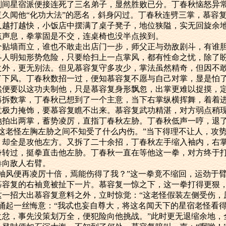
星宿派便接连死了三名弟子，显然胜败已分。丁春秋恼怒异常
复久闻他“化功大法”的恶名，斜身闪过。丁春秋连劈三掌，慕容
人越打越快，小饭店中摆满了桌子凳子，地位狭隘，实无回旋余
点声息，拳掌固是不交，连桌椅也没半点挨到。
墙而立，谁也不敢走出店门一步，师父正与劲敌剧斗，有谁胆
各人明知形势危险，只要给扫上一点掌风，都有性命之忧，除了
之外，更无别法。但见慕容复守多攻少，掌法虽然精奇，但因不
了下风。丁春秋数招一过，便知慕容复不愿与自己对掌，显是怕了
然便要以这功夫制他，只是慕容复身形飘忽，出掌更难以捉摸，
再拆数掌，丁春秋已想到了一个主意，当下右掌纵横挥舞，着着
意极力掩饰，要慕容复瞧不出来。慕容复武功精湛，对方弱点稍
地拍出两掌，蓄势凌厉，直指丁春秋左胁。丁春秋低声一哼，退
“这老怪左胸左胁之间不知受了什么内伤。”当下得理不让人，攻
，却全是攻他左方。又拆了二十余招，丁春秋左手缩入袖内，右
身转过，挺拳直击他左胁。丁春秋一直在等他这一拳，对方终于
卷向敌人右臂。
风便再凌厉十倍，焉能伤得了我？”这一拳竟不缩回，运劲于臂
慕容复的右袖竟被扯下一片。慕容复一惊之下，这一拳打得更狠
这一招大出慕容复意料之外，立时惊觉：“这老怪假装左侧受伤，
中涌起一丝悔意：“我忒也妄自尊大，将这名闻天下的星宿老怪看
之忿，事先没策划万全，便犯险向他挑战。”此时更无退缩余地，