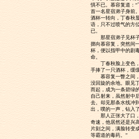
惧不已。慕容复道：
首一名星宿弟子身前
酒杯一转向，丁春秋
语，只不过喷气的方
已。
那星宿弟子见杯子飞
掷向慕容复，突然间
杯，便以指甲中的剧
命。
丁春秋脸上变色，心
手捧了一只酒杯，缓
慕容复一瞥之间，见
没回旋的余地。眼见
而起，成为一条碧绿
自己射来，虽然射中
去。却见那条水线冲
出，噗的一声，钻入
那人正张大了口，要
奇速，他居然还是兴高
片刻之间，满脸转变
等霸道的毒药。”