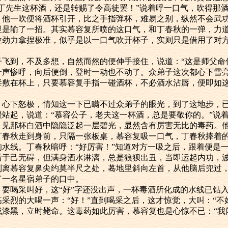
“丁先生这杯酒，还是转赐了令高徒罢！”说着呼一口气，吹得那
。他一吹便将酒杯引开，比之手指弹杯，难易之别，纵然不会武
显是输了一招。其实慕容复所喷的这口气，和丁春秋的一弹，力
位劲力拿捏极准，似乎是以一口气吹开杯子，实则只是借用了对
到，不及多想，自然而然的便伸手接住，说道：“这是师父命你
一声惨呼，向后便倒，登时一动也不动了。众弟子这次都心下雪
毒敷在杯上，只要慕容复手指一碰酒杯，不必酒水沾唇，便即如
下怒极，情知这一下已瞒不过众弟子的眼光，到了这地步，已
缓站起，说道：“慕容公子，老夫这一杯酒，总是要敬你的。”说
那杯白酒中隐隐泛起一层碧光，显然含有厉害无比的毒药。他
丁春秋走到身前，只隔一张板桌，慕容复吸一口气，丁春秋捧着
的水线。丁春秋暗呼：“好厉害！”知道对方一吸之后，跟着便是
后于己无碍，但满身酒水淋漓，总是狼狈出丑，当即运起内功，
到离慕容复鼻尖约莫半尺之处，蓦地里斜向左首，从他脑后兜过
了一名星宿弟子的口中。
喝采叫好，这“好”字还没出声，一杯毒酒所化成的水线已钻入
采烈的大喝一声：“好！”直到喝采之后，这才惊觉，大叫：“不
成漆黑，立时毙命。这毒药如此厉害，慕容复也是心惊不已：“我