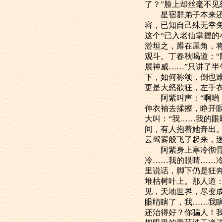
了？”脸上却丝毫不
星宿群弟子本来还在
容，已知自己殊无幸
这个“已入老仙掌握
游坦之，蹲在屋角，
观斗。丁春秋喝道：“
展神威……”只讲了
下，如何称颂，倒也
更是大怒欲狂，左手
阿紫叫声：“啊哟！
伸衣袖去揉擦，睁开
大叫：“我……我的
间，有人抱着她奔出
云驾雾般飞了起来，迷
阿紫身上寒冷彻骨，
冷……我的眼睛……冷
里说话，脚下仍是狂
堆枯树叶上。那人道
见，天地世界，尽变
眼睛瞎了，我……我瞎
还治得好？你骗人！