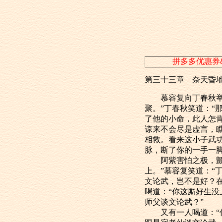
拼多多优惠券
第三十三章 奈天昏
慕容复向丁春秋举手
聚。”丁春秋笑道：“
了他的小命，此人怎肯
谅来不会尽是虚言，
相救。看来这小子武
脉，断了你的一手一
阿紫害怕之极，颤声
上。”慕容复笑道：
文论武，岂不是好？
喝道：“你这厮好生
师父谈文论武？”
又有一人喝道：“你