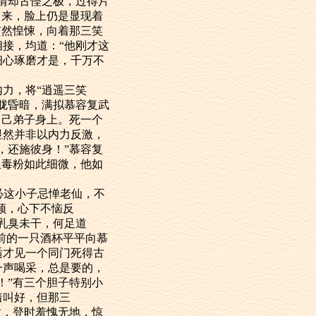
情却古怪之极，过得片
出来，脸上仍是显现着
骇然惶悚，向着那三笑
接，均道：“他刚才这
细心琢磨才是，千万不
力，将“逍遥三笑
胧昏暗，满拟慕容复武
自己弟子身上。死一个
显然并非以内力反激，
，还施彼身！”慕容复
但毒粉如此细微，他如
必这小子忌惮老仙，不
须，心下不恼反
乳臭未干，何足道
前的一只酒杯平平向慕
适才见一个同门死得古
一声喝采，总是要的，
！”有三个胆子特别小
着叫好，但那三
意，登时羞愧无地，惊