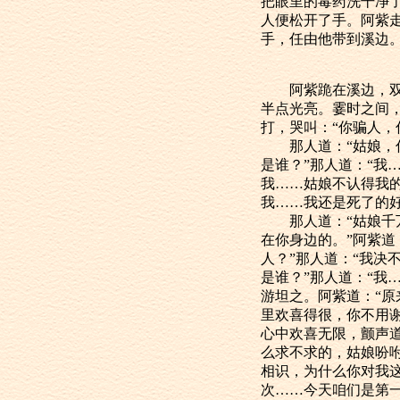
把眼里的毒药洗干净
人便松开了手。阿紫
手，任由他带到溪边。
阿紫跪在溪边，双手
半点光亮。霎时之间
打，哭叫：“你骗人，
那人道：“姑娘，你
是谁？”那人道：“我
我……姑娘不认得我
我……我还是死了的好
那人道：“姑娘千万
在你身边的。”阿紫
人？”那人道：“我决
是谁？”那人道：“我
游坦之。阿紫道：“原
里欢喜得很，你不用谢
心中欢喜无限，颤声道
么求不求的，姑娘吩
相识，为什么你对我
次……今天咱们是第一