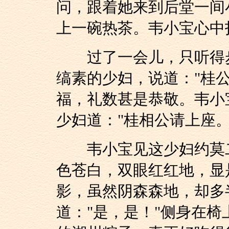
问，跟着她来到后堂一间
上一碗热茶。韦小宝心中
过了一会儿，只听得步
缟素的少妇，说道："桂
福，礼数甚是恭敬。韦小
少妇道："桂相公请上座。
韦小宝见这少妇约莫二
色苍白，双眼红红地，显
影，虽然阴森森地，却多
道："是，是！"侧身在椅