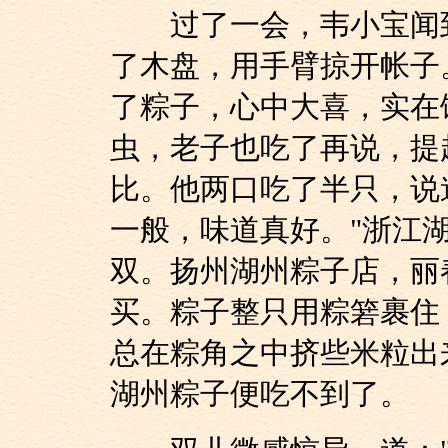
过了一会，韦小宝闻到
了木盘，用手臂掠开帐子
了粽子，心中大喜，实在
虫，老子也吃了再说，提
比。他两口吃了半只，说
一般，味道真好。"浙江
双。扬州湖州粽子店，丽
买。粽子整只用粽箬裹住
总在粽角之中挤些米粒出
湖州粽子便吃不到了。