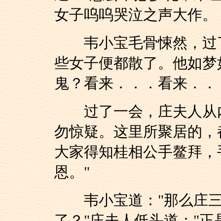
女子呜呜哭泣之声大作。
韦小宝毛骨悚然，过了
些女子便都散了。他如梦
鬼？看来．．．看来．．
过了一会，庄夫人从内
勿惊疑。这里所聚居的，
大家得知桂相公手鳌拜，
恩。"
韦小宝道："那么庄三
了？"庄夫人低头道："