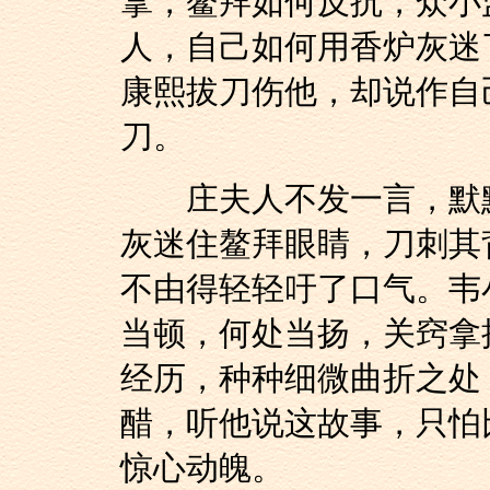
拿，鳌拜如何反抗，众小
人，自己如何用香炉灰迷
康熙拔刀伤他，却说作自
刀。
庄夫人不发一言，默默
灰迷住鳌拜眼睛，刀刺其
不由得轻轻吁了口气。韦
当顿，何处当扬，关窍拿
经历，种种细微曲折之处
醋，听他说这故事，只怕
惊心动魄。