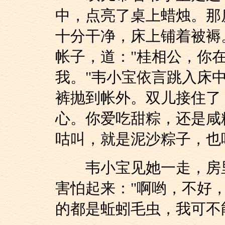
中，点亮了桌上蜡烛。那
十分干净，床上铺着被褥
帐子，道："桂相公，你
我。"韦小宝依言跳入床
裤抛到帐外。双儿接住了
心。你爱吃甜粽，还是咸
咕叫，就是泥沙粽子，也
韦小宝见她一走，房里
害怕起来："啊哟，不好
的都是蚯蚓毛虫，我可不