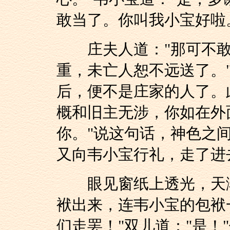
敢当了。你叫我小宝好啦
庄夫人道："那可不敢当
重，未亡人恕不远送了。
后，便不是庄家的人了。
概和旧主无涉，你如在外
你。"说这句话，神色之
又向韦小宝行礼，走了进
眼见窗纸上透光，天渐
袱出来，连韦小宝的包袱
们走罢！"双儿道："是！