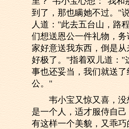
里？"韦小宝心想："我
到了，那也瞒她不过。"说
人道："此去五台山，路
们想送恩公一件礼物，务
家好意送我东西，倒是从
好极了。"指着双儿道：
事也还妥当，我们就送了
公。"
韦小宝又惊又喜，没想
是一个人，适才服侍自己
有这样一个美貌，又乖巧