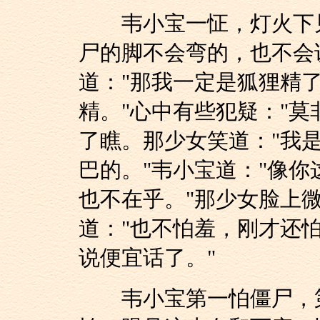
韦小宝一怔，灯火下见
尸的脚不会弯的，也不会
道："那我一定是狐狸精了
精。"心中有些犯疑："莫
了瞧。那少女笑道："我
巴的。"韦小宝道："像
也不在乎。"那少女脸上
道："也不怕羞，刚才还
说便宜话了。"
韦小宝第一怕僵尸，第