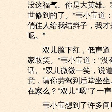
没这福气。你是大英雄。
世修到的了。"韦小宝道
俏佳人给我结辫子，我才
呢。"
双儿脸下红，低声道：
家取笑。"韦小宝道："
话。"双儿微微一笑，说
意，请你劳驾到后堂坐坐
在家么？"双儿"嗯"了一
韦小宝想到了许多间屋