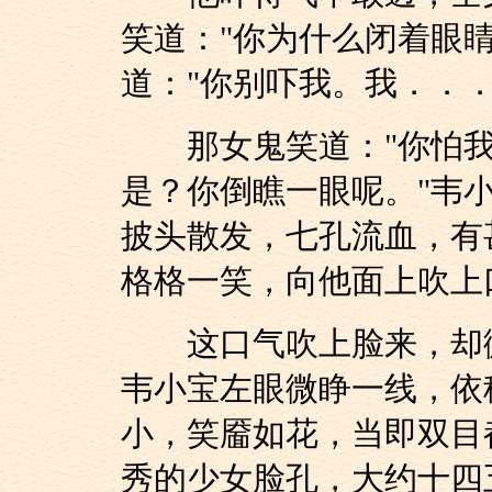
笑道："你为什么闭着眼
道："你别吓我。我．．
那女鬼笑道："你怕我
是？你倒瞧一眼呢。"韦
披头散发，七孔流血，有
格格一笑，向他面上吹上
这口气吹上脸来，却微
韦小宝左眼微睁一线，依
小，笑靥如花，当即双目
秀的少女脸孔，大约十四