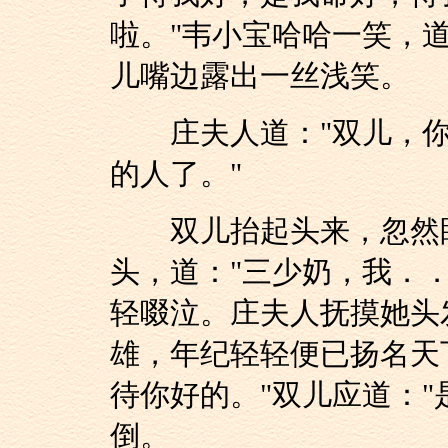
啦。"韦小宝哈哈一笑，道
儿嘴边露出一丝浅笑。
庄夫人道："双儿，你
的人了。"
双儿抬起头来，忽然眼
头，道："三少奶，我．．
轻啜泣。庄夫人抚摸她头
雄，年纪轻轻便已扬名天
待你好的。"双儿应道："
倒。