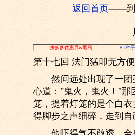
返回首页
——
拼多多优惠券&返利
BT种
第十七回 法门猛叩无方便
然间远处出现了一团亮
心道："鬼火，鬼火！"
笼，提着灯笼的是个白衣
得脚步之声细碎，走到自
他吓得气不敢透，全身