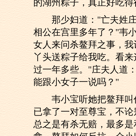
的湖州粽子，真正好吃得
那少妇道："亡夫姓庄
相公在宫里多年了？"韦
女人来问杀鳌拜之事，我
丫头送粽子给我吃。看来
过一年多些。"庄夫人道
能跟小女子一说吗？"
韦小宝听她把鳌拜叫作
已拿了一对至尊宝，不论
总之是有杀无赔，最多是