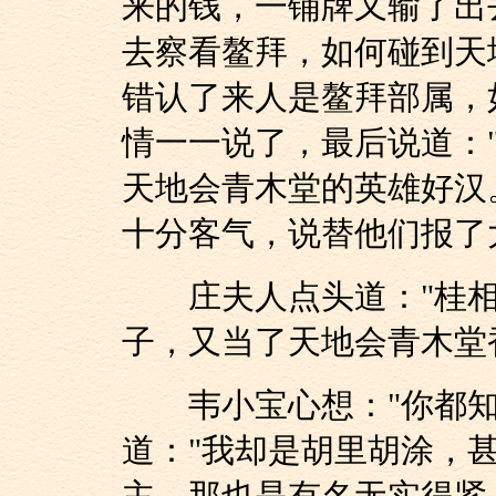
来的钱，一铺牌又输了出
去察看鳌拜，如何碰到天
错认了来人是鳌拜部属，
情一一说了，最后说道：
天地会青木堂的英雄好汉
十分客气，说替他们报了
庄夫人点头道："桂相
子，又当了天地会青木堂
韦小宝心想："你都知
道："我却是胡里胡涂，