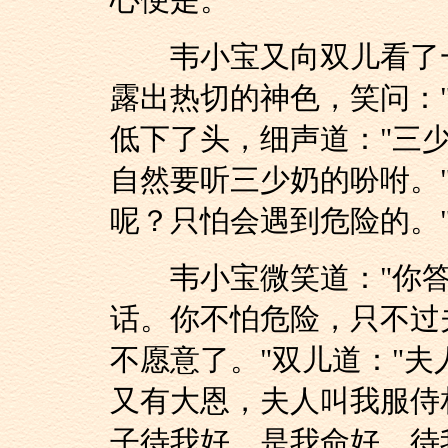
心便是。"
韦小宝又向双儿看了一
露出热切的神色，笑问：
低下了头，细声道："三
自然要听三少奶的吩咐。
呢？只怕会遇到危险的。"
韦小宝微笑道："你答
话。你不怕危险，只不过
不愿意了。"双儿道："
又有大恩，夫人叫我服侍
子待我好，是我命好，待