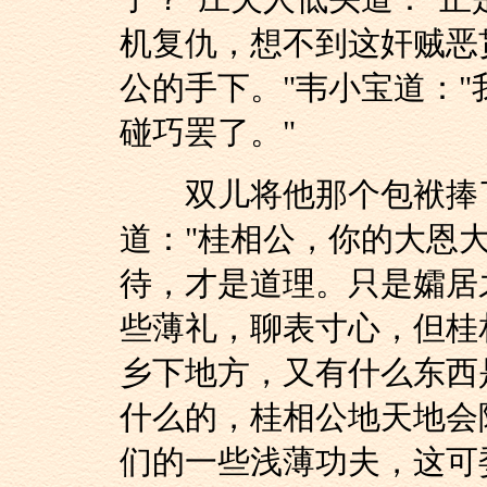
机复仇，想不到这奸贼恶
公的手下。"韦小宝道：
碰巧罢了。"
双儿将他那个包袱捧了
道："桂相公，你的大恩
待，才是道理。只是孀居
些薄礼，聊表寸心，但桂
乡下地方，又有什么东西
什么的，桂相公地天地会
们的一些浅薄功夫，这可