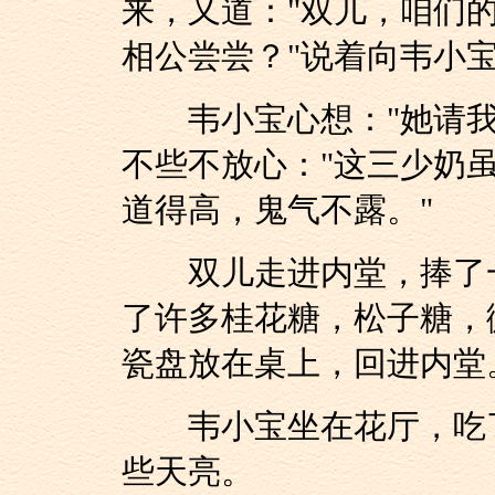
来，又道："双儿，咱们
相公尝尝？"说着向韦小
韦小宝心想："她请我
不些不放心："这三少奶
道得高，鬼气不露。"
双儿走进内堂，捧了一
了许多桂花糖，松子糖，
瓷盘放在桌上，回进内堂
韦小宝坐在花厅，吃了
些天亮。