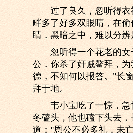
过了良久，忽听得衣衫
畔多了好多双眼睛，在偷
睛，黑暗之中，难以分辨
忽听得一个花老的女子
公，你杀了奸贼鳌拜，为
德，不知何以报答。"长
拜于地。
韦小宝吃了一惊，急忙
冬磕头，他也磕下头去，
道："恩公不必多礼，未