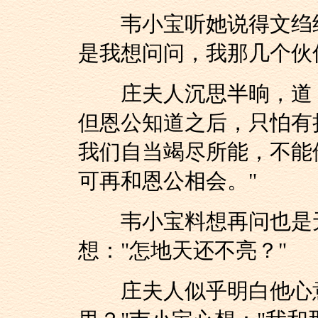
韦小宝听她说得文绉绉
是我想问问，我那几个伙
庄夫人沉思半晌，道：
但恩公知道之后，只怕有
我们自当竭尽所能，不能
可再和恩公相会。"
韦小宝料想再问也是无
想："怎地天还不亮？"
庄夫人似乎明白他心意