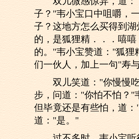
双儿微感惊异，道："
子？"韦小宝口中咀嚼，
子？这地方怎么买得到湖
的，是狐狸精．．．嘻嘻
的。"韦小宝赞道："狐狸
们一伙人，加上一句"寿与
双儿笑道："你慢慢吃
步，问道："你怕不怕？
但毕竟还是有些怕，道：
道："是。"
过不多时，韦小宝听得