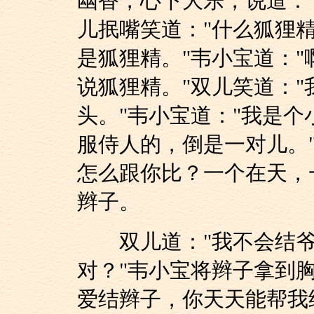
幽香，心下大乐，说道：
儿抿嘴笑道："什么狐狸
是狐狸精。"韦小宝道："
说狐狸精。"双儿笑道：
头。"韦小宝道："我是
服侍人的，倒是一对儿。
怎么跟你比？一个在天，
辫子。
双儿道："我不会结爷
对？"韦小宝将辫子拿到
爱结辫子，你天天能帮我