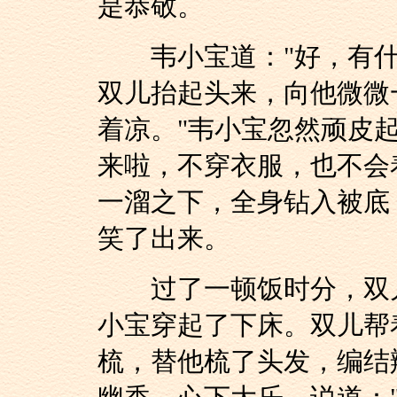
是恭敬。
韦小宝道："好，有什
双儿抬起头来，向他微微
着凉。"韦小宝忽然顽皮
来啦，不穿衣服，也不会
一溜之下，全身钻入被底
笑了出来。
过了一顿饭时分，双儿
小宝穿起了下床。双儿帮
梳，替他梳了头发，编结