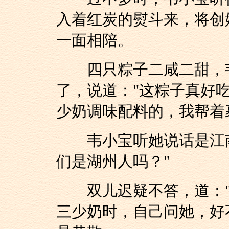
入着红炭的熨斗来，将创
一面相陪。
四只粽子二咸二甜，韦
了，说道："这粽子真好吃
少奶调味配料的，我帮着
韦小宝听她说话是江南
们是湖州人吗？"
双儿迟疑不答，道："
三少奶时，自己问她，好