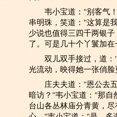
韦小宝道："别客气！
串明珠，笑道："这算是我
少说也值得三四千两银子
了。可是几十个丫鬟加在
双儿双手接过，道："
光流动，映得她一张俏脸
庄夫夫道："恩公去五
暗访？"韦小宝道："那自
台山各丛林庙分青黄，尽
心。"韦小宝道："是，