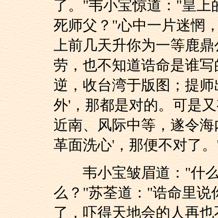
了。"韦小宝惊道："皇
死师父？"心中一片迷惘
上前几天升你为一等鹿鼎
劳，也不知道诰命是谁写
逆，收台湾于版图；提师
外'，那都是对的。可是又
近南、风际中等，遂令海
革面洗心'，那便不对了。
韦小宝皱眉道："什么
么？"苏荃道："诰命里
了，吓得天地会的人再也