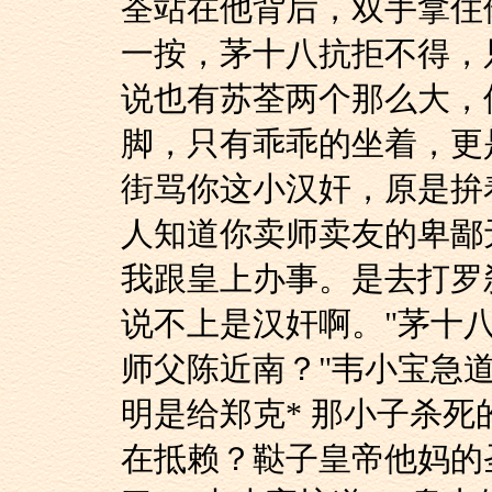
荃站在他背后，双手拿住
一按，茅十八抗拒不得，
说也有苏荃两个那么大，
脚，只有乖乖的坐着，更
街骂你这小汉奸，原是拚
人知道你卖师卖友的卑鄙
我跟皇上办事。是去打罗
说不上是汉奸啊。"茅十
师父陈近南？"韦小宝急
明是给郑克* 那小子杀死
在抵赖？鞑子皇帝他妈的