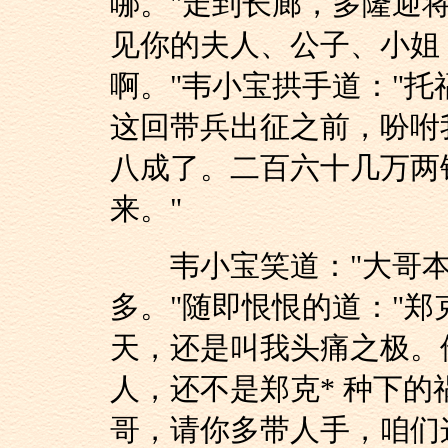
哪。"走到长廊，多隆迎
见你的夫人、公子、小姐
啊。"韦小宝拱手道："托
这回带兵出征之前，吩咐
八成了。二百六十几万两
来。"
韦小宝笑道："大哥本
多。"随即恨恨的道："郑
天，还是叫我头痛之极。
人，还不是郑克* 种下的
哥，请你多带人手，咱们