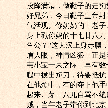
投降满清，做鞑子的走狗
好兄弟，今日鞑子皇帝封
气活现。你奶奶的，老子
身上戳你妈的十七廿八刀
鱼公？"这大汉上身赤膊
眉大眼，神情凶狠，正是
韦小宝一呆之际，早有数
腿中拔出短刀，待要抵抗
在他颈中，有的夺下他手
起来。茅十八兀自骂不绝
贼，当年老子带你到北京