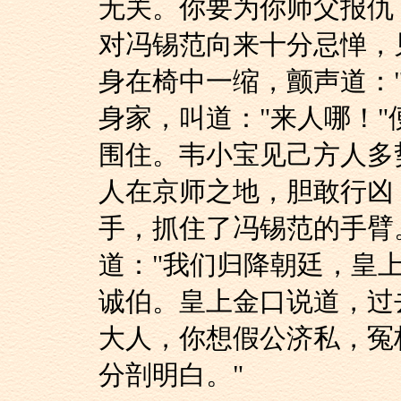
无关。你要为你师父报仇
对冯锡范向来十分忌惮，
身在椅中一缩，颤声道：
身家，叫道："来人哪！
围住。韦小宝见己方人多
人在京师之地，胆敢行凶
手，抓住了冯锡范的手臂
道："我们归降朝廷，皇
诚伯。皇上金口说道，过
大人，你想假公济私，冤
分剖明白。"