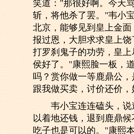
笑道："那很好啊。今天
斩，将他杀了罢。"韦小
北京，能够见到皇上金面
报过恩，大胆求求皇上饶
打罗刹鬼子的功劳，皇上
侯好了。"康熙脸一板，
吗？赏你做一等鹿鼎公，
跟我做买卖，讨价还价，
韦小宝连连磕头，说道
以着地还钱，退到鹿鼎候
吃子也是可以的。"康熙