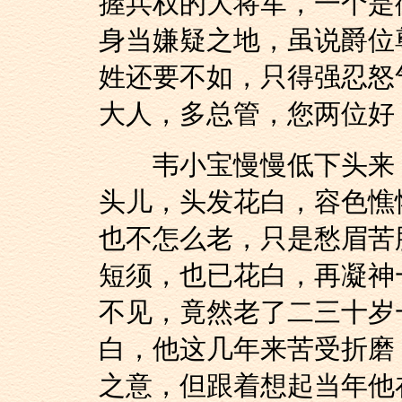
握兵权的大将军，一个是
身当嫌疑之地，虽说爵位
姓还要不如，只得强忍怒
大人，多总管，您两位好
韦小宝慢慢低下头来，
头儿，头发花白，容色憔
也不怎么老，只是愁眉苦
短须，也已花白，再凝神
不见，竟然老了二三十岁
白，他这几年来苦受折磨
之意，但跟着想起当年他