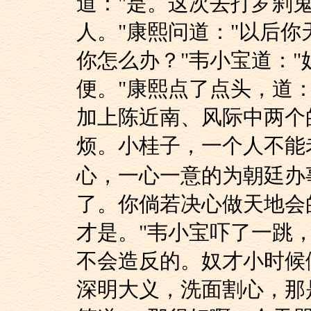
道："是。这次去打罗刹
人。"康熙问道："以后
你怎么办？"韦小宝道：
便。"康熙点了点头，道
加上陈近南、风际中两个
烦。小桂子，一个人不能
心，一心一意的为朝廷办
了。你倘若决心做天地会
才是。"韦小宝吓了一跳
不会造反的。奴才小时候
深明大义，洗面割心，那