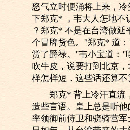
怒气立时便涌将上来，冷笑
下郑克* ，韦大人怎地不
？郑克* 不是在台湾做
个冒牌货色。"郑克* 道
赏了爵禄。"韦小宝道：
吹牛皮，说要打到北京，
样怎样短，这些话还算不
郑克* 背上冷汗直流，
造些言语。皇上总是听他
率领御前侍卫和骁骑营军