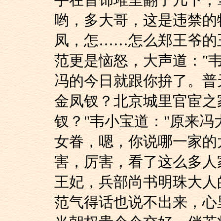
手在首饰堆里翻了几下，
哟，多大哥，这是违禁的
凤，怎……怎么郑王爷的
范更是恼怒，大声道："
冯的今日就跟你拚了。普
金凤钗？北京城里官宦之
钗？"韦小宝道："原来
女眷，嗯，你说哪一家的
害，厉害，看了这么多人
王妃，兵部尚书明珠大人
范气得话也说不出来，心