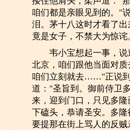
搂住他肩头，柔声道："那
咱们都是亲眼见到的。"
泪。茅十八这时才看了出
竟是女子，不禁大为惊诧
韦小宝想起一事，说道：
北京，咱们跟他当面对质
咱们立刻就去……"正说
道："圣旨到。御前侍卫
来，迎到门口，只见多隆
下磕头，恭请圣安。多隆
要提那在街上骂人的反贼