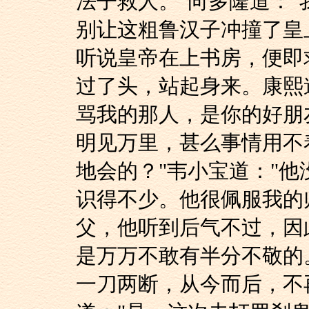
法子救人。"向多隆道：
别让这粗鲁汉子冲撞了皇
听说皇帝在上书房，便即
过了头，站起身来。康熙
骂我的那人，是你的好朋
明见万里，甚么事情用不
地会的？"韦小宝道："
识得不少。他很佩服我的
父，他听到后气不过，因
是万万不敢有半分不敬的
一刀两断，从今而后，不