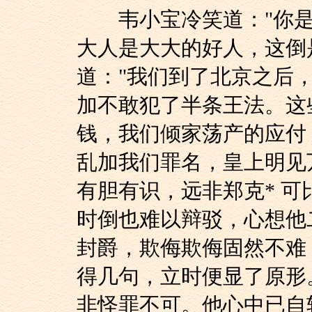
韦小宝冷笑道："你是好
大人是大大的好人，这倒
道："我们到了北京之后
加不敢犯了半条王法。这
钱，我们倾家荡产的应付
乱加我们罪名，皇上明见
有胆有识，远非郑克* 
时倒也难以辩驳，心想他
封爵，欺侮欺侮固然不难
得几句，立时便显了原形
非怪罪不可。他心中已自