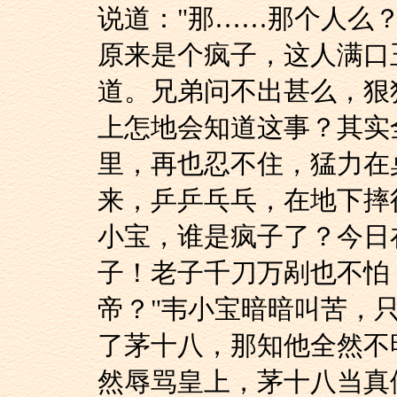
说道："那……那个人么
原来是个疯子，这人满口
道。兄弟问不出甚么，狠
上怎地会知道这事？其实
里，再也忍不住，猛力在
来，乒乒乓乓，在地下摔
小宝，谁是疯子了？今日
子！老子千刀万剐也不怕
帝？"韦小宝暗暗叫苦，
了茅十八，那知他全然不
然辱骂皇上，茅十八当真