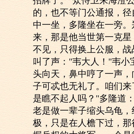
招牌了。"众侍卫来海澄
的，也不等门公通报，径
中一坐，多隆坐在一旁。
来，那是他当世第一克星
不见，只得换上公服，战
叫了声："韦大人！"韦
头向天，鼻中哼了一声，向
子可忒也无礼了。咱们来
是瞧不起人吗？"多隆道
老是做一辈子缩头乌龟，终
极，只是在人檐下过，那