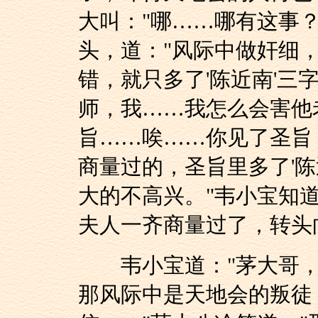
大叫："哪……哪有这事
头，道："风际中做奸细
错，就只多了'陈近南'三
师，我……我怎么会害他
旨……唉……你见了圣旨
商量过的，圣旨里多了'陈
大的不高兴。"韦小宝知道
夫人一齐商量过了，转头
韦小宝道："茅大哥，
那风际中是天地会的叛徒