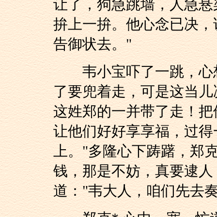
让了，狗急跳墙，人急悬
拚上一拚。他心念已决，
告御状去。"
韦小宝吓了一跳，心想
了要兜着走，可是这当儿
这姓郑的一并带了走！把
让他们好好享享福，过得
上。"多隆心下踌躇，郑克
钱，那是不妨，真要逮人
道："韦大人，咱们先去