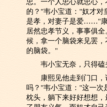
忠。一个人忠心就忠心，
的？"韦小宝道："奴才
是孝，对妻子是爱……"
居然忠孝节义，事事俱全
候，拿一个脑袋来见罢，
的脑袋。"
韦小宝无奈，只得磕
康熙见他走到门口，说
吗？"韦小宝道："这一
枕头，躺下来好好想想，