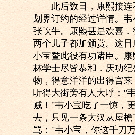
此后数日，康熙接连召
划界订约的经过详情。韦
张吹牛。康熙甚是欢喜，
两个儿子都加颁赏。这日
小宝暨此役有功诸臣。康
林学士尽皆恭和，庆功纪
物，得意洋洋的出得宫来
听得大街旁有人大呼："
贼！"韦小宝吃了一惊，
去，只见一条大汉从屋檐
骂："韦小宝，你这千刀