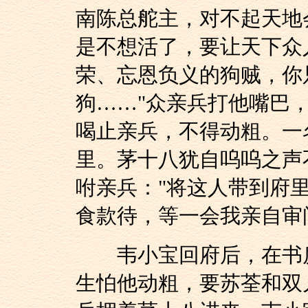
南陈总舵主，对不起天地
是不想活了，要让天下众
荣、忘恩负义的狗贼，你
狗……"众亲兵打他嘴巴
喝止亲兵，不得动粗。一
里。茅十八犹自呜呜之声
咐亲兵："将这人带到府
食款待，等一会我亲自审
韦小宝回府后，在书房
生怕他动粗，要苏荃和双