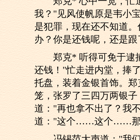
郑克* 心中一宽，忙道
我？"见风使帆原是韦小
是犯罪，现在还不知道。
办？你是还钱呢，还是跟
郑克* 听得可免于逮捕
还钱！"忙走进内堂，捧
托盘，装着金银首饰。郑克
笼，张罗了三四万两银子
道："再也拿不出了？我不
道："这个……这个……那
冯锡范大声道："我们