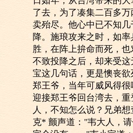
日如年，从台湾带来的大
了去，为了凑集二百多万
卖殆尽。他心中已不知几
降。施琅攻来之时，如率
胜，在阵上拚命而死，也
不致投降之后，却来受这
宝这几句话，更是懊丧欲
郑王爷，当年可威风得很
迎接郑王爷回台湾去，重
人，不知怎么说？兄弟想
克* 颤声道："韦大人，