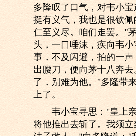
多隆叹了口气，对韦小宝
挺有义气，我也是很钦佩
仁至义尽。咱们走罢。"
头，一口唾沫，疾向韦小
事，不及闪避，拍的一声
出腰刀，便向茅十八奔去
了，别难为他。"多隆带
上了。
韦小宝寻思："皇上亲
将他推出去斩了。我须立