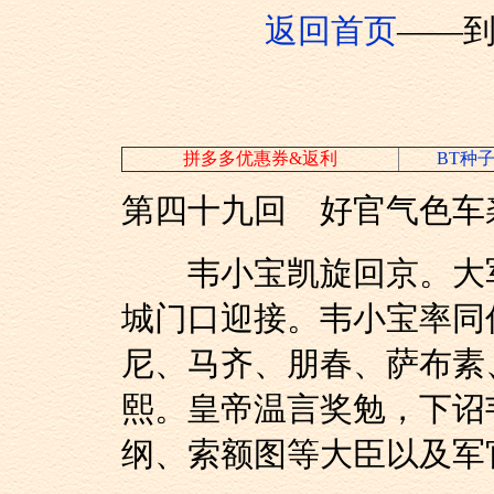
返回首页
——
拼多多优惠券&返利
BT种
第四十九回 好官气色车
韦小宝凯旋回京。大军
城门口迎接。韦小宝率同
尼、马齐、朋春、萨布素
熙。皇帝温言奖勉，下诏
纲、索额图等大臣以及军