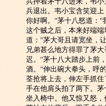
兵押着茅十八进来，韦小
兵退出。韦小宝含笑迎上
你好啊。"茅十八怒道：
这个贼之后，本来好端端
道："茅大哥且请宽坐，
兄弟甚么地方得罪了茅大
迟。"茅十八大踏步上前
酒。"伸出碗大拳头，呼
荃抢将上去，伸左手抓住
手在他肩头拍了两下。茅
坐入椅中。他又惊又怒，