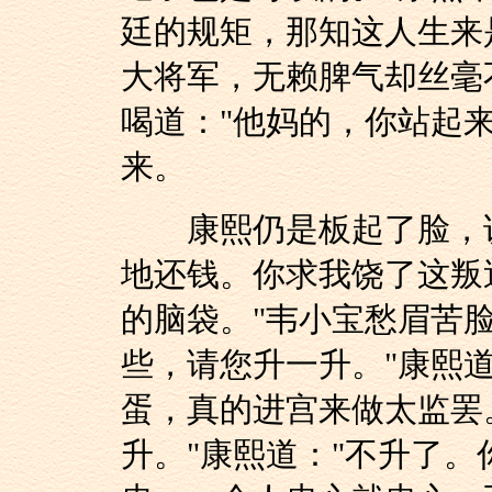
廷的规矩，那知这人生来
大将军，无赖脾气却丝毫
喝道："他妈的，你站起
来。
康熙仍是板起了脸，说
地还钱。你求我饶了这叛
的脑袋。"韦小宝愁眉苦
些，请您升一升。"康熙
蛋，真的进宫来做太监罢
升。"康熙道："不升了