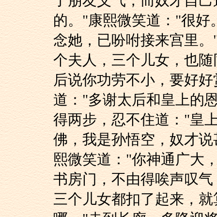
了朋友义气，而奴才自己
的。"康熙微笑道："很
念她，已吩咐接来宫里。
个夫人，三个儿女，也随
后说你功劳不小，要好好
道："多谢太后和皇上的
得两步，忍不住道："皇
佛，我是孙悟空，奴才说
熙微笑道："你神通广大
书房门，不由得唉声叹气
三个儿女都扣了起来，就