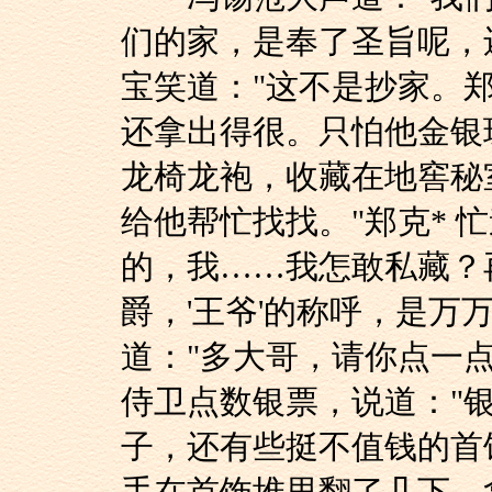
们的家，是奉了圣旨呢，
宝笑道："这不是抄家。
还拿出得很。只怕他金银
龙椅龙袍，收藏在地窖秘
给他帮忙找找。"郑克* 
的，我……我怎敢私藏？
爵，'王爷'的称呼，是万
道："多大哥，请你点一
侍卫点数银票，说道："
子，还有些挺不值钱的首