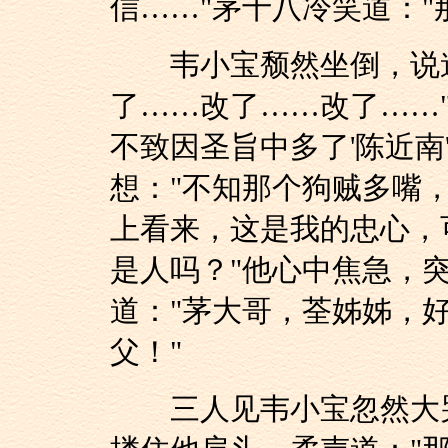
信……"茅十八冷笑道："
韦小宝颓然坐倒，说道
了……改了……改了……"
不致因圣旨中多了'陈近南
想："不知那个狗贼多嘴
上看来，这是我的忠心，
是人吗？"他心中焦急，
道："茅大哥，荃姊姊，
父！"
三人见韦小宝忽然大哭