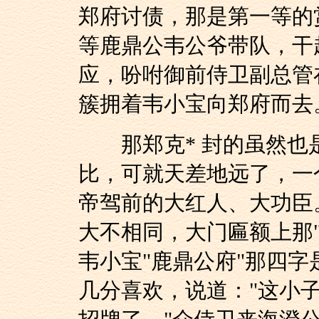
郑府讨债，那是第一等的
等鹿鼎公韦公爷带队，干
应，吩咐御前侍卫副总管
簇拥着韦小宝向郑府而去
那郑克* 封的虽然也
比，可就天差地远了，一
帝驾前的大红人、大功臣
大不相同，大门匾额上那
韦小宝"鹿鼎公府"那四
几分喜欢，说道："这小