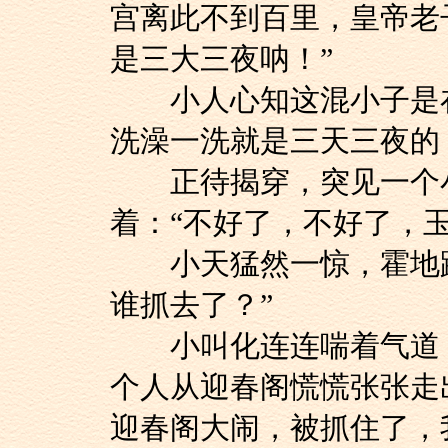
宫离此不到百里，皇帝老
是三大三夜呐！”
小人心知这混小子是在
洗澡一洗就是三天三夜的
正待揭穿，突见一个小
着：“不好了，不好了，
小天猛然一惊，霍地跳
谁抓去了？”
小叫化连连喘着气道：
个人从迎春阁慌慌张张走
迎春阁大闹，被抓住了，