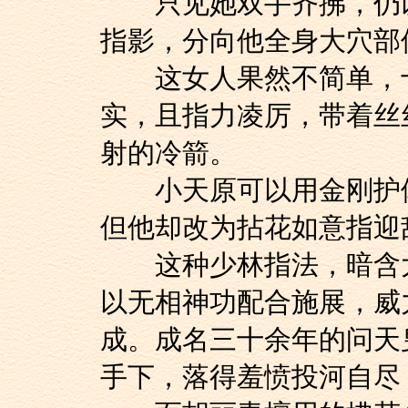
只见她双手齐拂，仍以
指影，分向他全身大穴部
这女人果然不简单，十
实，且指力凌厉，带着丝
射的冷箭。
小天原可以用金刚护体
但他却改为拈花如意指迎
这种少林指法，暗含大
以无相神功配合施展，威
成。成名三十余年的问天
手下，落得羞愤投河自尽