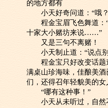
的地方都有
小天好奇问道：“哦？
程金宝眉飞色舞道：“
十家大小赌坊来说……”
又是三句不离赌！
小天制止道：“说点别
程金宝只好改变话题道
满桌山珍海味，佳酿美酒
们，还得召年轻貌美的女
“哪有这种事！”
小天从未听过，自然