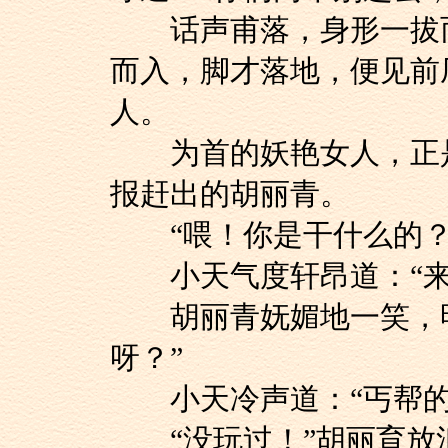
话声甫落，身形一拔而
而入，脚才落地，便见前
人。
为首的妖艳女人，正是
报赶出的胡丽青。
“喂！你是干什么的？
小天气度轩昂道：“来
胡丽青妩媚地一笑，明
呀？”
小天冷声道：“丐帮的
“没玩过！”胡丽育放浪