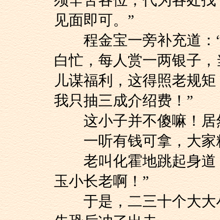
须辛苦各位，代为各处找
见面即可。”
程金宝一旁补充道：“
白忙，每人赏一两银子，
儿谋福利，这得照老规矩
我只抽三成介绍费！”
这小子并不傻嘛！居然
一听有钱可拿，大家
老叫化霍地跳起身道：
玉小长老啊！”
于是，二三十个大大小