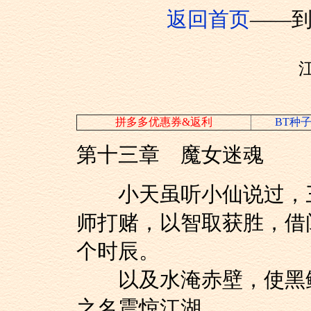
返回首页
——
拼多多优惠券&返利
BT种
第十三章 魔女迷魂
小天虽听小仙说过，三
师打赌，以智取获胜，借
个时辰。
以及水淹赤壁，使黑鲸
之名震惊江湖。