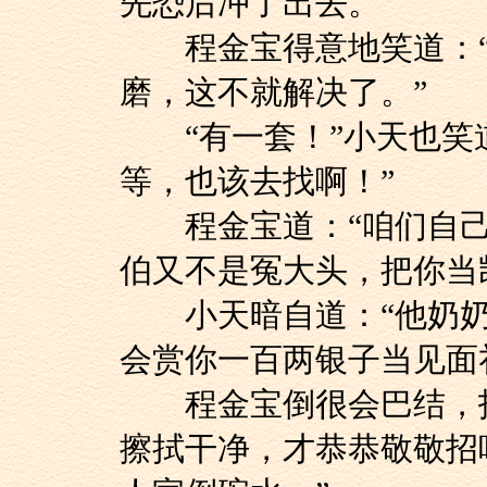
先恐后冲了出去。
程金宝得意地笑道：“
磨，这不就解决了。”
“有一套！”小天也笑道
等，也该去找啊！”
程金宝道：“咱们自己
伯又不是冤大头，把你当
小天暗自道：“他奶奶
会赏你一百两银子当见面
程金宝倒很会巴结，找
擦拭干净，才恭恭敬敬招