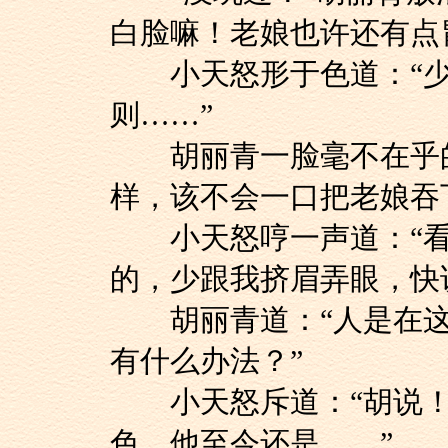
白脸嘛！老娘也许还有点
小天怒形于色道：“少
则……”
胡丽青一脸毫不在乎的
样，该不会一口把老娘吞
小天怒哼一声道：“看
的，少跟我挤眉弄眼，快
胡丽青道：“人是在这
有什么办法？”
小天怒斥道：“胡说！
色，他至今还是……”