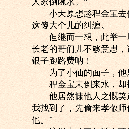
人家倒碗水。”
小天原想趁程金宝去倒
这傻大个儿的纠缠。
但继而一想，此举一旦
长老的哥们儿不够意思，
银子跑路费呐！
为了小仙的面子，他只
程金宝未倒来水，却找
他居然慷他人之慨笑道
我找到了，先偷来孝敬师
他。”