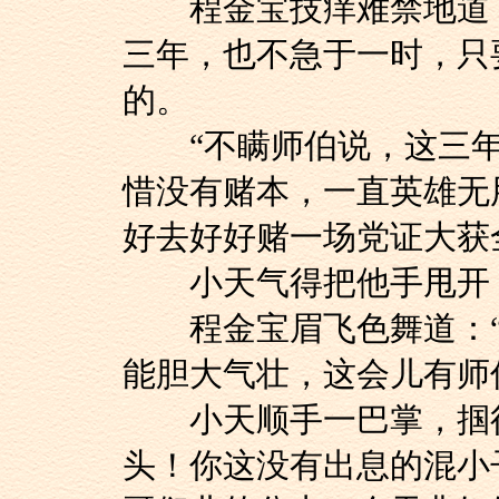
程金宝技痒难禁地道：
三年，也不急于一时，只
的。
“不瞒师伯说，这三年
惜没有赌本，一直英雄无
好去好好赌一场党证大获
小天气得把他手甩开：
程金宝眉飞色舞道：“
能胆大气壮，这会儿有师
小天顺手一巴掌，掴得
头！你这没有出息的混小