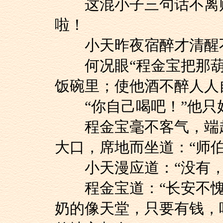
这混小子三句话不离赌
啦！
小天昨夜宿醉才清醒不
何况眼“程金宝把那葫
饭碗里；使他酒不醉人人
“你自己喝吧！”他只
程金宝毫不客气，端起
大口，席地而坐道：“师
小天漫应道：“没有，
程金宝道：“长安不愧
奶的像天堂，只要有钱，