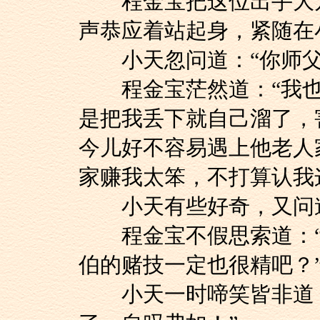
程金宝把这位出手大方
声恭应着站起身，紧随在
小天忽问道：“你师父
程金宝茫然道：“我也
是把我丢下就自己溜了，
今儿好不容易遇上他老人
家赚我太笨，不打算认我
小天有些好奇，又问道
程金宝不假思索道：“
伯的赌技一定也很精吧？
小天一时啼笑皆非道：