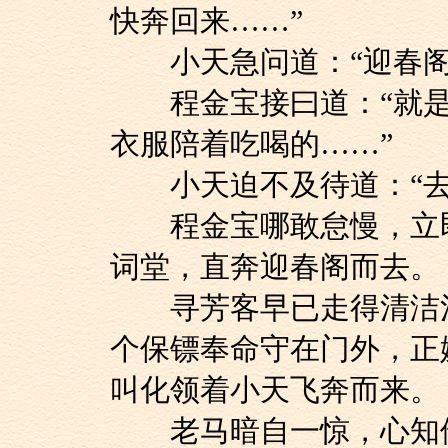
快奔回来……”
小天急问道：“迎春阁
程金宝接曰道：“就是
衣服陪着吃喝的……”
小天迫不及待道：“去！
程金宝哪敢怠慢，立即
词堂，直奔迎春阁而去。
寻芳客早已走得清洁溜
个保镖奉命守在门外，正
叫化领着小天飞奔而来。
老马暗自一惊，心知他