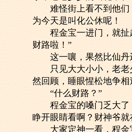
难怪街上看不到他们，
为今天是叫化公休呢！
程金宝一进门，就扯起
财路啦！”
这一嚷，果然比仙丹
只见大大小小，老老少
然回顾，睡眼惺松地争相
“什么财路？”
程金宝的嗓门乏大了：
睁开眼睛看啊？财神爷就
大家定神一看，程金宝