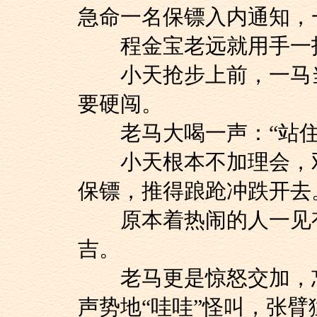
急命一名保镖入内通知，
程金宝老远就用手一指
小天抢步上前，一马当
要硬闯。
老马大喝一声：“站住
小天根本不加理会，双
保镖，推得踉跄冲跌开去
原本着热闹的人一见有
吉。
老马更是惊怒交加，忘
声势地“哇哇”怪叫，张