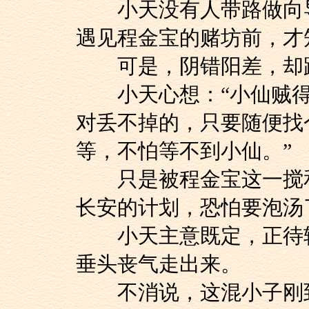
小天没有人带路做向导
遇见程金宝的赌坊前，才
可是，阴错阳差，却跟
小天心想：“小仙贼得
对丢不掉的，只要随便找
等，不怕等不到小仙。”
只是被程金宝这一搅和
长安的计划，恐怕要泡汤
小天主意既定，正待转
垂头丧气走出来。
不消说，这混小子刚到