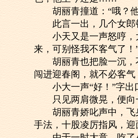
胡丽青撞道：“哦？他
此言一出，几个女郎顿
小天又是一声怒哼，大
来，可别怪我不客气了！
胡丽青也把脸一沉，不
闯进迎春阁，就不必客气
小大一声“好！”字出
只见两肩微晃，便向一
胡丽青娇叱声中，飞身
手法，十股凌厉指风，迎
由于一时大意，吃了小