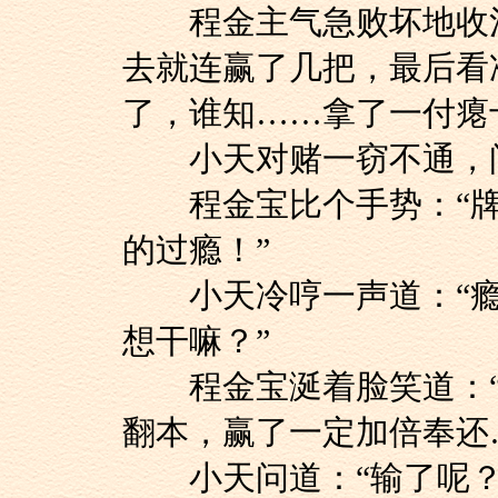
程金主气急败坏地收注
去就连赢了几把，最后看
了，谁知……拿了一付瘪
小天对赌一窃不通，问
程金宝比个手势：“牌
的过瘾！”
小天冷哼一声道：“瘾
想干嘛？”
程金宝涎着脸笑道：“
翻本，赢了一定加倍奉还
小天问道：“输了呢？