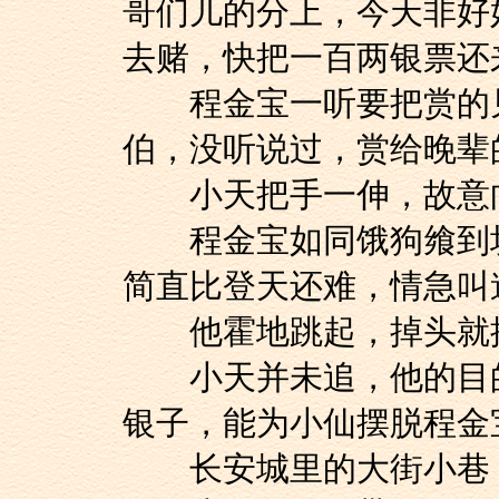
哥们儿的分上，今天非好
去赌，快把一百两银票还
程金宝一听要把赏的见
伯，没听说过，赏给晚辈
小天把手一伸，故意向
程金宝如同饿狗飨到块
简直比登天还难，情急叫
他霍地跳起，掉头就拔
小天并未追，他的目的
银子，能为小仙摆脱程金
长安城里的大街小巷，