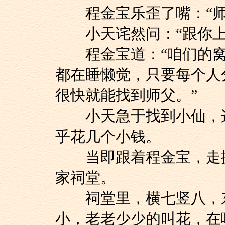
程金宝乐歪了嘴：“师
小天诧然问：“跟你上
程金宝道：“咱们的窝
都在睡懒觉，只要每个人
很快就能找到师父。”
小天急于找到小仙，这
乎花几个小钱。
当即跟着程金宝，走捷
家祠堂。
祠堂里，横七竖八，东
小，老老少少的叫花，在