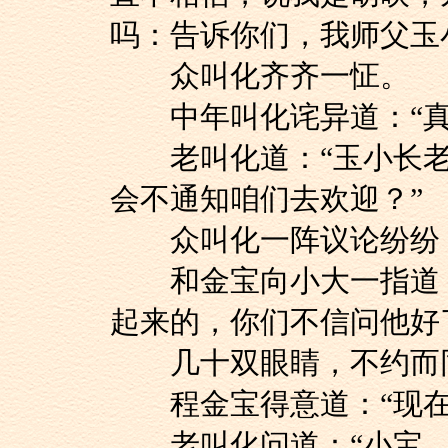
吗：告诉你们，我师父玉
众叫化齐齐一怔。
中年叫化诧异道：“真
老叫化道：“玉小长老
会不通知咱们去欢迎？”
众叫化一阵议论纷纷，
和金宝向小大一指道：
起来的，你们不信问他好
几十双眼睛，不约而
程金宝得意道：“现在
老叫化问道：“小宝，