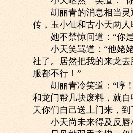
小天晒然一笑道：“你
胡丽青的消息相当灵通
传，玉小仙和古小天两人
她不禁惊问道：“你是
小天笑骂道：“他姥姥
社了。居然把我的来龙去
服都不行！”
胡丽青冷笑道：“哼！
和龙门帮几块废料，就自
天你们自己送上门来，到
小天尚未来得及反唇相