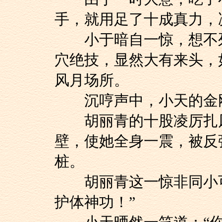
手，就用足了十成真力，
小于暗自一惊，想不列
穴绝技，显然大有来头，
风月场所。
沉哼声中，小天的金刚
胡丽青的十股凌厉扎风
壁，使她全身一震，被反
桩。
胡丽青这一惊非同小可
护体神功！”