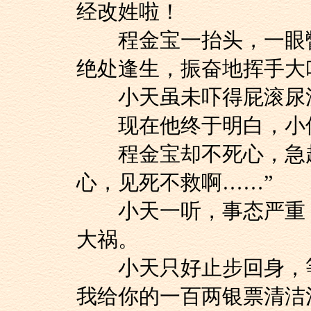
经改姓啦！
程金宝一抬头，一眼瞥
绝处逢生，振奋地挥手大
小天虽未吓得屁滚尿流
现在他终于明白，小仙
程金宝却不死心，急起
心，见死不救啊……”
小天一听，事态严重，
大祸。
小天只好止步回身，等
我给你的一百两银票清洁