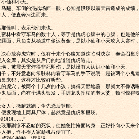
小仙和小天。
翻、车倒的混战场面一眼，心知是段瑛以震天雷造成的成绩，
有人，便直奔河边而来。
那怪叫，表示他们来也。
林中看守车马的数十人，等于是仇虎心腹中的心腹，也是他
面，只负责从秘道中偷运黄金，是以小仙和小天攻入大寨时，
心放弃虎穴时，仅有十来个心腹知道这临时决定，奉命召集所
避入金库，其实是从后门的地道随仇虎逃走。
，被震天雷炸得非死即伤，是以没有人认识小仙和小天。
，不好意思向常驻林内看守车马的手下说明，是被两个小鬼逼
倾巢来犯，这样才比较好听些。
虎穴，被两个十几岁的小孩，搞得天翻地覆，那就太不像话
后面，尚有个满头银发，手握龙头拐杖的老太婆，顿时惊得
！”
女人，撒腿就跑，争先恐后登船。
发现地上两具尸体，赫然竟是仇虎和段瑛。
姐姐……”
那副惨不忍睹的死状，使她急忙掩面转身，正好扑向小天来
入抱，怪不得人家趁机占便宜了。
感到心酸酸，泪湿湿。