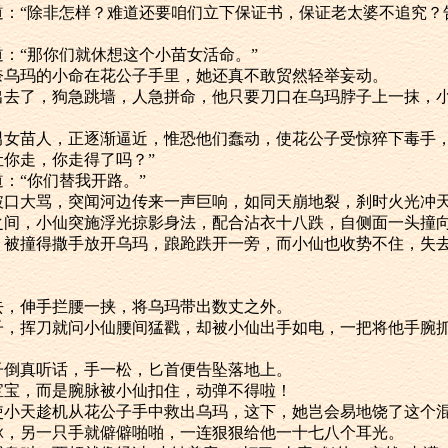
“除非怎样？难道还要咱们立下保证书，保证老太婆不追究？
“那你们就休想这个小苗女活命。”
玛的小命在花公子手里，她还真不敢贸然轻举妄动。
了，狗急跳墙，人急拼命，他只要刀口在乌玛脖子上一抹，小
苗人，正逐渐逼近，惟恐他们蠢动，使花公子受惊猝下毒手，
你走，你走得了吗？”
“你们替我开路。”
大骂，突闻河边传来一声巨响，如同天崩地裂，刹时火光冲天
，小仙突施浮光掠影身法，配合沾衣十八跌，自侧面一头撞
撞得撒手放开乌玛，踉跄跌开一旁，而小仙也收势不住，失去
伸手拦腰一挟，将乌玛带出数丈之外。
挥刀就问小仙腰间猛戳，却被小仙出手如电，一把将他手腕
真听话，手一松，匕首便告坠落地上。
，而是腕脉被小仙扣住，动弹不得啦！
天趁机从花公子手中救出乌玛，这下，她岂会易地饶了这个
另一只手就僻僻啪啪，一连狠狠给他一十七八个耳光。