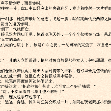
声不是惊呼，而是惨叫。
横一带，虎口中四只突出的尖锐利牙，竟连着喷射一大片鲜血
刹那，她凭着最后的意志，飞起一脚，猛然踢向仇虎两胯之
发出的凄厉惨叫。
倒下，气绝而亡。
见双方同归于尽，惊得魂飞天外，一个个全都楞在当场，呆
无首的局面。
虎的心腹手下，.原是亡命之徒，一见当家的完蛋了，在意念
！
，其他人立即跟进，抢的对象自然是那些女人，包括甜甜、蜜
仓皇跟着仇虎，逃出大寨时携带的细软，包袱里全是值钱的
仇虎一倒，这批亡命之徒顿成洪水猛兽。
、叱骂声再度使河边热闹起来。
提议道：“把这些娘们带走，准可卖上个好价钱呢！”
对，不卖留着自己享用也不赖呀！”
财，连人也争夺起来了。
追逐、奔逃、惊叫与狂笑交织成一片，如同在玩老鹰抓小鸡游