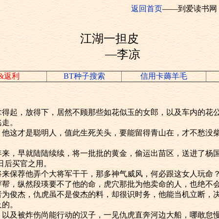
返回首页
——到爱读书网
江湖一担皮
—李凉
&返利
BT种子搜索
信用卡薅羊毛
起，放得下，居然不顾那些如花似玉的女郎，以及车内的花公
逃走。
这才是聪明人，值此生死关头，要能留得青山在，才不愁没柴
，早就陆陆续续，将一批批的黄金，偷运出苗区，送进了杨国
日后买官之用。
保荐他弄个大将军干干，那多神气威风，何必跟这女人玩命
，纵然段瑛要不了他的命，虎穴那批为他卖命的人，也绝不
俊杰，仇虎虽不是俊杰的料，却很识时务，他能当机立断，决
及的。
及被炸伤尚能行动的汉子，一见仇虎直奔河边大船，哪敢怠慢