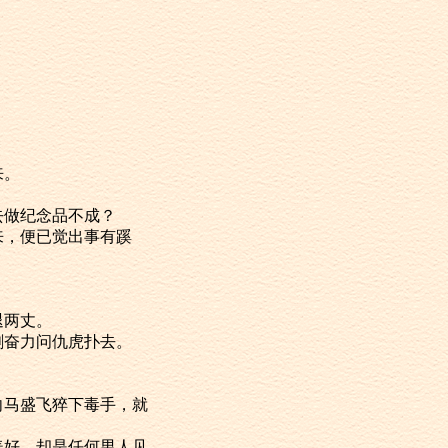
来。
做纪念品不成？
，便已觉出事有蹊
退两丈。
奋力问仇虎扑去。
马盛飞猝下毒手，就
好，却是任何男人见