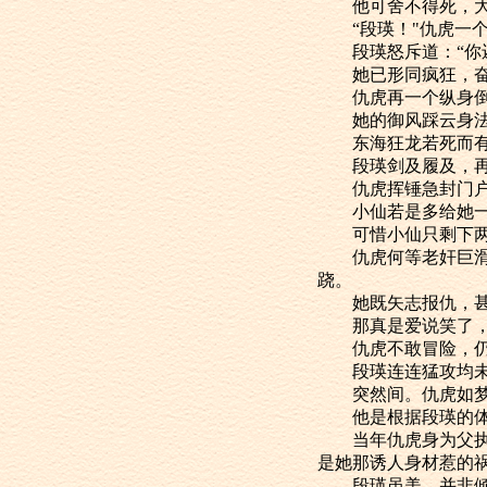
他可舍不得死，大
“段瑛！"仇虎一个
段瑛怒斥道：“你还
她已形同疯狂，奋不
仇虎再一个纵身倒翻
她的御风踩云身法，
东海狂龙若死而有
段瑛剑及履及，再
仇虎挥锤急封门户，
小仙若是多给她一
可惜小仙只剩下两枚
仇虎何等老奸巨滑，
跷。
她既矢志报仇，甚至
那真是爱说笑了，除
仇虎不敢冒险，仍然
段瑛连连猛攻均未得
突然间。仇虎如梦初
他是根据段瑛的体
当年仇虎身为父执辈
是她那诱人身材惹的
段瑛虽美，并非倾国