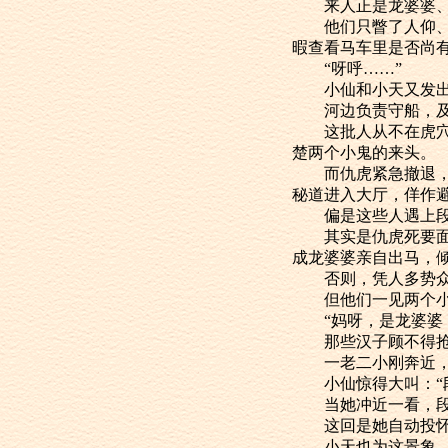
来人正是龙婆婆、
他们只瞥了人仰、马
暇查看马车里是否尚
“呀呼……”
小仙和小天又发出
河边负责守船，及密
这批人从不在虎穴露
楚两个小鬼的来头。
而仇虎紧急撤退，决
秘道进入大厅，佯作
偏是这些人遇上段瑛
其实是仇虎死要面子
成龙婆婆亲自出马，
否则，凭人多势众的
但他们一见两个小鬼
“妈呀，是龙婆婆
那些汉子顾不得抢
一老二小刚奔近，便
小仙惊得大叫：“段
当她冲近一看，段瑛
这回是她自动投怀
小天也为这景象，