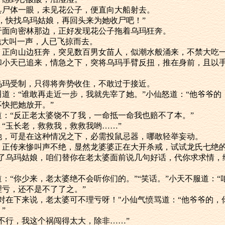
体一眼，未见花公子，便直向大船射去。
快找乌玛姑娘，再回头来为她收尸吧！”
向密林那边，正好发现花公子拖着乌玛狂奔。
大叫一声，人已飞掠而去。
向山边狂奔，突见数百男女苗人，似潮水般涌来，不禁大吃
天已追来，情急之下，突将乌玛手臂反扭，推在身前，且以手
受制，只得将奔势收住，不敢过于接近。
：“谁敢再走近一步，我就先宰了她。”小仙怒道：“他爷爷的
快把她放开。”
“反正老太婆饶不了我，一命抵一命我也赔不了本。”
玉长老，救救我，救救我哟……”
可是在这种情况之下，必需投鼠忌器，哪敢轻举妄动。
传来惨叫声不绝，显然龙婆婆正在大开杀戒，试试龙氏七绝
乌玛姑娘，咱们替你在老太婆面前说几句好话，代你求求情，
“你少来，老太婆绝不会听你们的。”“笑话。”小天不服道：“
亏，还不是不了了之。”
在下来说，老太婆可不理亏呀！"小仙气愤骂道：“他爷爷的，
”
行，我这个祸闯得太大，除非……”