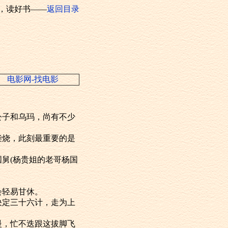
，读好书——
返回目录
电影网-找电影
子和乌玛，尚有不少
烧，此刻最重要的是
舅(杨贵姐的老哥杨国
？
会轻易甘休。
定三十六计，走为上
，忙不迭跟这拔脚飞