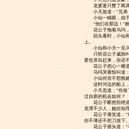
龙婆婆只瞥了两具尸
小天急道：“兄弟，
小仙一瞄眼，由于面
“他们在那边！"她
花公子拖着乌玛，正
回头看时，小仙和小
上。
小仙和小天一见乌玛
只听花公子威胁叫道
婆也亲自赶来，你还不
花公子把心一横道：
乌玛哭着惊叫道：“
小仙何尝不想救她，
这时河边的船上，正
小天忽道：“你放了
过自新的机会如何？
花公子断然拒绝道：
龙潭不少人，她自知理
花公子瘪笑道：“对
你不薄还不把刀放下。
花公子摇头道：“不