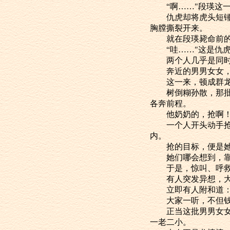
“啊……"段瑛这一
仇虎却将虎头短锤往
胸膛撕裂开来。
就在段瑛毙命前的一
“哇……"这是仇虎
两个人几乎是同时
奔近的男男女女，眼
这一来，顿成群龙
树倒糊孙散，那批仇
各奔前程。
他奶奶的，抢啊
一个人开头动手抢了
内。
抢的目标，便是她们
她们哪会想到，靠山
于是，惊叫、呼救
有人突发异想，大声
立即有人附和道：“
大家一听，不但钱
正当这批男男女女，
一老二小。