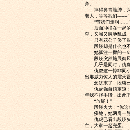
奔。
摔得鼻青脸肿，头破
老大，等等我们-------”
“带我们走啊……
后面冲撞在一起的两
奔，又喊又叫地乱成
只有花公子傻了眼，
段瑛却是什么也不
她孤注一掷的一剑落
段瑛突然施展御风踩
几乎是同时，仇虎
仇虎这一惊非同小可
出那威力惊人的震天
念犹末了，段瑛已怒
仇虎强自镇定道：“
年我不择手段，出此
“放屁！”
段瑛火大：“你这丧
疾地，她两肩一晃，
仇虎已看出段瑛矢志
亡，大家一起完蛋。