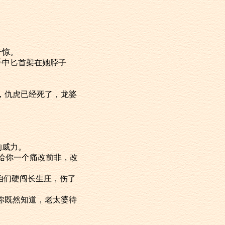
一惊。
中匕首架在她脖子
，仇虎已经死了，龙婆
的威力。
给你一个痛改前非，改
咱们硬闯长生庄，伤了
你既然知道，老太婆待