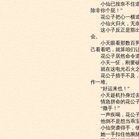
小仙已按奈不住道：
除非你个屁！”
花公子把心一横道：
小仙火归火，无奈乌
这小子反正是豁出去
会。
小天眼看那数百男女
己看看吧，就算咱们让
花公子居然命令道：
小天一怔，刚要破口
就在这电光石火之间
花公子措手不及，被
作一堆。
“好运来也！”
小天趁机扑身过去，
情急拼命的花公子，
“撒手！”
一声疾喝，花公子倒
他倒不是想当乖宝宝
小仙突袭得手，使小
她一手扣住他腕脉，