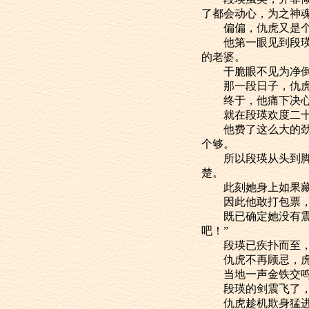
了都会动心，为之神
偏偏，仇虎又是个
他第一眼见到段瑛，
的老婆。
干脆眼不见为净倒也
那一段日子，仇虎终
终于，他痛下决心
就在段瑛欢度二十岁
他费了这么大的劲，
个够。
所以段瑛从头到脚，
楚。
此刻她身上如果藏有
因此他敢打包票，段
既已确定她没有震天
吧！”
段瑛已疾扑而至，
仇虎不再顾忌，虎
当地一声金铁交鸣
段瑛的剑震飞了，不
仇虎趁机欺身猛进，