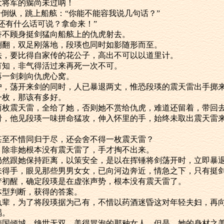
将军的瘸尚未过呐！
倒纵，跳上船舷：“你能不能容我说几句话？”
有什么话可说？拿命来！”
顾身挺剑猛向船舷上的仇虎射去。
，双足刚落地，段瑛也同时如影随形而至。
要比得自家传的花公子，高出不可以以道里计。
知，非气得活过来再死一次不可。
一剑刺向仇虎心窝。
荡开来剑的同时，人已暴退两丈，惟恐段瑛的震天雷出手掷
枚，那该有多好。
震天雷，全给了她，否则她不赏给仇虎，难道还留着，带回去
他见段瑛一味拼命猛攻，伸入怀里的手，始终未取出震天雷来
不惜同归于尽，还会舍不得一枚震天雷？
非她根本没有震天雷了，手才掏不出来。
跟她保持距离，以策安全，是以在挥锤将剑荡开时，立即暴
手，眼见那些男男女女，已向河边奔近，情急之下，只有挺剑
醒，确定段瑛是在虚张声势，根本没有震天雷了。
型判断，获得的答案。
，为了将段瑛据为己有，不惜以药酒迷昏这对年轻夫妇，再向
祸。
倾城，绝世无双，美得冒泡的那种女人，但是，她的身材之美