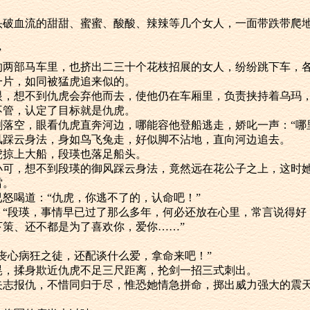
血流的甜甜、蜜蜜、酸酸、辣辣等几个女人，一面带跌带爬地
”
部马车里，也挤出二三十个花枝招展的女人，纷纷跳下车，各
一片，如同被猛虎追来似的。
想不到仇虎会弃他而去，使他仍在车厢里，负责挟持着乌玛，
管，认定了目标就是仇虎。
空，眼看仇虎直奔河边，哪能容他登船逃走，娇叱一声：“哪
云身法，身如鸟飞兔走，好似脚不沾地，直向河边追去。
掠上大船，段瑛也落足船头。
，想不到段瑛的御风踩云身法，竟然远在花公子之上，这时她
雷。
喝道：“仇虎，你逃不了的，认命吧！”
段瑛，事情早已过了那么多年，何必还放在心里，常言说得好
下策、还不都是为了喜欢你，爱你……”
心病狂之徒，还配谈什么爱，拿命来吧！”
揉身欺近仇虎不足三尺距离，抡剑一招三式刺出。
报仇，不惜同归于尽，惟恐她情急拼命，掷出威力强大的震天