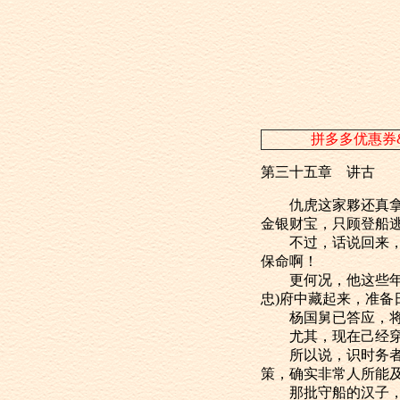
拼多多优惠券
第三十五章 讲古
仇虎这家夥还真拿得
金银财宝，只顾登船
不过，话说回来，他
保命啊！
更何况，他这些年来
忠)府中藏起来，准备
杨国舅已答应，将来
尤其，现在己经穿帮
所以说，识时务者为
策，确实非常人所能
那批守船的汉子，以