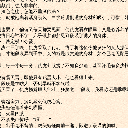
魂颠倒，想人非非的。
酒色之徒，怎能不垂涎欲滴？
就被她裹着紧身劲装，曲线玲珑剔透的身材所吸引，可惜，她
罢了，偏偏又每天都要见面，使仇虎看在眼里，真是心养养
日心神不宁，几乎做梦都梦见到段瑛那诱人的身体。
，决定横刀夺爱。
生日那晚，仇虎采取了行动，终于将这位令他发狂的女人据
才把段瑛弄到手中。为的就是欣赏她的身材，如今已毫无顾忌
每一寸每一分，仇虎都欣赏了不知多少遍，甚至汗毛有多少根
震天雷，即使只有鸡蛋大小，他也看得出来。
瑛是在唬人，否则早就不客气啦！
雷了，仇虎顿觉胆大气壮，狂笑道：“段瑛，我看你还是乖乖
奋起全力，挺剑猛刺仇虎心窝。
头短锤迎着来剑横砸。
，火星四溅。
禁失声惊呼：“啊……”
出手毫不留情，虎头短锤向前一递，戳进了段瑛的胸膛。