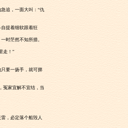
急追，一面大叫：“仇
自提着细软跟着狂
一时茫然不知所措。
里走！”
只要一扬手，就可掷
，冤家宜解不宜结，当
雷，必定落个船毁人