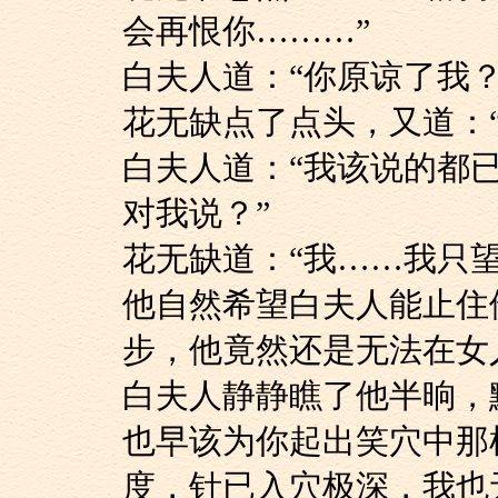
会再恨你………”
白夫人道：“你原谅了我？
花无缺点了点头，又道
白夫人道：“我该说
对我说？”
花无缺道：“我……我
他自然希望白夫人能
步，他竟然还是无法在女
白夫人静静瞧了他半
也早该为你起出笑穴中那
度，针已入穴极深，我也