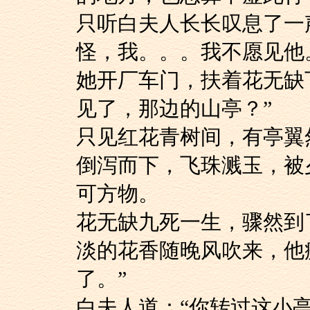
只听白夫人长长叹息
怪，我。。。我不愿见他
她开厂车门，扶着花
见了，那边的山亭？”
只见红花青树间，有
倒泻而下，飞珠溅玉，被
可方物。
花无缺九死一生，骤
淡的花香随晚风吹来，他
了。”
白夫人道：“你转过