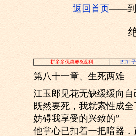
返回首页
——
拼多多优惠券&返利
BT种
第八十一章、生死两难
江玉郎见花无缺缓缓
既然要死，我就索性成全
妨碍我享受的兴致的”
他掌心已扣着一把暗