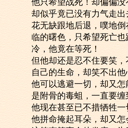
他只希望战死！却偏
却似乎竟已没有力气走出
花无缺跟地后退，噗
临的曙色，只希望死亡也
冷，他竟在等死！
但他却还是忍不住要
自己的生命，却笑不出他
他可以逃避一切，却
是附骨的毒蛆，一直要缠
他现在甚至已不措牺
他拼命掩起耳朵，却又怎