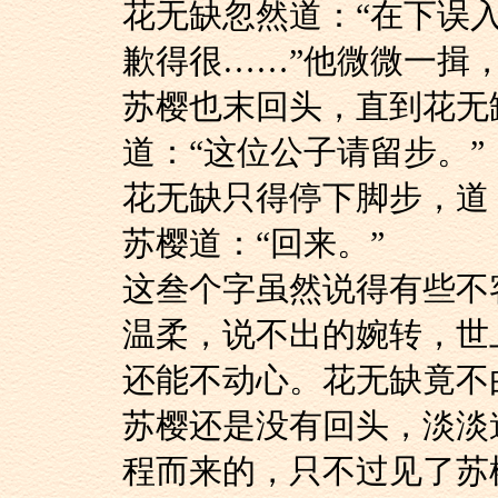
花无缺忽然道：“在
歉得很……”他微微一揖
苏樱也末回头，直到
道：“这位公子请留步。”
花无缺只得停下脚步，
苏樱道：“回来。”
这叁个字虽然说得有
温柔，说不出的婉转，世
还能不动心。花无缺竟不
苏樱还是没有回头，
程而来的，只不过见了苏