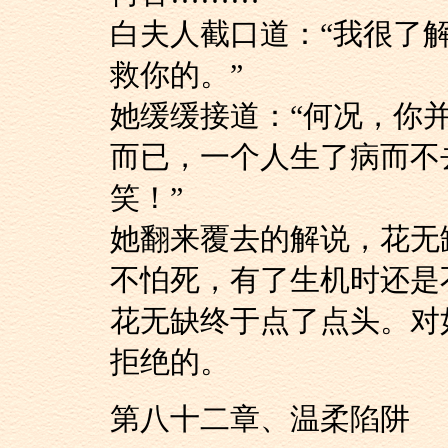
白夫人截口道：“我
救你的。”
她缓缓接道：“何况
而已，一个人生了病而不
笑！”
她翻来覆去的解说，
不怕死，有了生机时还是
花无缺终于点了点头
拒绝的。
第八十二章、温柔陷阱