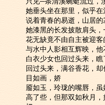
只见─条清溪蜿蜓流
她垂头坐在那里，似
说着青春的易逝，山居的
她漆黑的长发披散肩
花无缺竟不由自主被
与水中人影相互辉映，他
白衣少女也回过头来
回过头来，满谷香花，却
目如画，娇
靥如玉，玲珑的嘴唇
高了些，但那双如秋月，