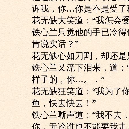
诉我，你…你是不是受了
花无缺大笑道：“我怎会
铁心兰只觉他的手已
肯说实话？”
花无缺心如刀割，却
铁心兰又流下泪来，
样子的，你…。．”
花无缺狂笑道：“我
鱼，快去快去！”
铁心兰嘶声道：“我
你，无论谁也不能要我走