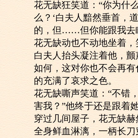
花无缺狂笑道：“你
么？‘白夫人黯然垂首，道
的，但……但你能跟我去
花无缺动也不动地坐
白夫人抬头凝注着他
如何，这对你也不会再有
的充满了哀求之色。
花无缺嘶声笑道：“
害我？”他终于还是跟着
穿过几间屋子，花无
全身鲜血淋漓，一柄长刀