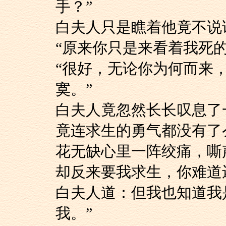
手？”
白夫人只是瞧着他竟不
“原来你只是来看着
“很好，无论你为何
寞。”
白夫人竟忽然长长叹
竟连求生的勇气都没有了
花无缺心里一阵绞痛
却反来要我求生，你难道
白夫人道：但我也知
我。”