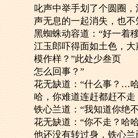
叱声中举手划了个圆
声无息的一起消失，也不
黑蜘蛛动容道：“好一
江玉郎吓得面如土色
模作样？”此处少叁页
怎么回事？”
花无缺道：“什么事
哈，你难道连赶都赶不走
铁心兰道：“我知道
花无缺道：“你不走？
他还没有转过身，铁