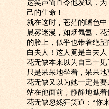
这笑声简直令他发疯
己的生命！
就在这时，苍茫的曙
晨雾迷漫，如烟氤氲
的脸上，似乎也带着绝望
白夫人！这人竟是白
花无缺本来以为自己
只是呆呆地坐着，呆呆地
花无缺又以为她一定
站在他面前，静静地瞧着
花无缺忽然狂笑道：