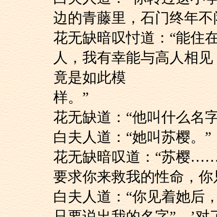
边的青藤里，石门终年不
花无缺暗叹忖道：“
人，我有幸能与高人相见
竟是如此模
样。”
花无缺道：“他叫什么名
白夫人道：“她叫苏樱。”
花无缺暗叹道：“苏
要求你来救我的性命，你
白夫人道：“你见着
只要说出我的名字”…’对