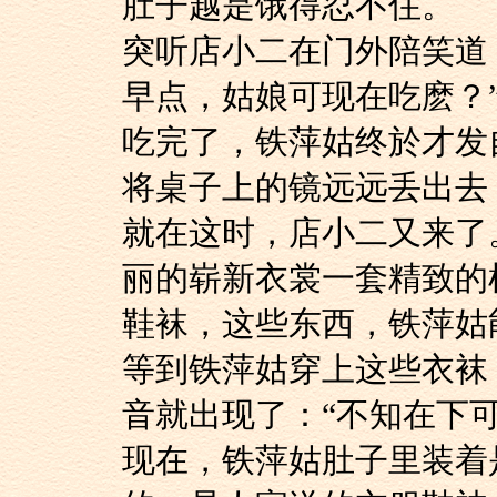
肚子越是饿得忍不住。
突听店小二在门外陪
早点，姑娘可现在吃麽？
吃完了，铁萍姑终於
将桌子上的镜远远丢出去
就在这时，店小二又
丽的崭新衣裳一套精致的
鞋袜，这些东西，铁萍姑
等到铁萍姑穿上这些
音就出现了：“不知在下可
现在，铁萍姑肚子里