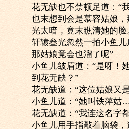
花无缺也不禁顿足道
也末想到会是慕容姑娘，
光太暗，竟末瞧清她的脸
轩辕叁光忽然一拍小
那姑娘竟会也溜了呢”
小鱼儿皱眉道：“是
到花无缺？”
花无缺道：“这位姑娘
小鱼儿道：“她叫铁萍
花无缺道：“我连这名
小鱼儿用手指敲着脑