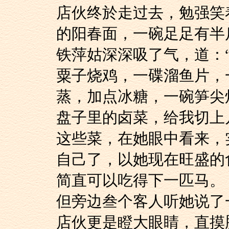
店伙终於走过去，勉
的阳春面，一碗足足有半
铁萍姑深深吸了气，
粟子烧鸡，一碟溜鱼片，
蒸，加点冰糖，一碗笋尖
盘子里的卤菜，给我切上
这些菜，在她眼中看
自己了，以她现在旺盛的
简直可以吃得下一匹马。
但旁边叁个客人听她
店伙更是瞪大眼睛，直摸