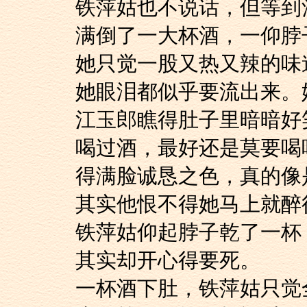
铁萍姑也不说话，但
满倒了一大杯酒，一仰脖
她只觉一股又热又辣
她眼泪都似乎要流出来。
江玉郎瞧得肚子里暗
喝过酒，最好还是莫要喝
得满脸诚恳之色，真的像
其实他恨不得她马上
铁萍姑仰起脖子乾了
其实却开心得要死。
一杯酒下肚，铁萍姑