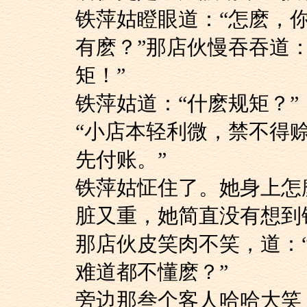
铁萍姑瞪眼道：“怎
有麽？”那店伙慢吞吞道：
矩！”
铁萍姑道：“什麽规矩？”
“小店本轻利微，禁
先付账。”
铁萍姑怔住了。她身
脏又重，她简直没有想到
那店伙皮笑肉不笑，
难道都不懂麽？”
旁边那叁个客人哈哈