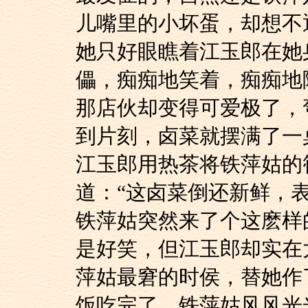
儿嘴里的小坏蛋，却想不
她只好眼瞧着江玉郎
儡，痴痴地笑着，痴痴地
那店伙却变得可爱极
到片刻，卤菜就摆满了一
江玉郎用热茶将铁萍
道：“这卤菜倒还新鲜，
铁萍姑突然来了个这
是好笑，但江玉郎却实在
萍姑最窘的时侯，替她作
饭吃完了，铁萍姑风