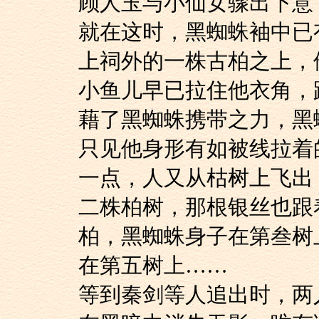
顾人玉与小仙女骤出
就在这时，黑蜘蛛袖
上祠外的一株古柏之上，
小鱼儿早已拉住他衣
藉了黑蜘蛛携带之力，黑
只见他身形有如被线
一点，人又从枯树上飞出
二株柏树，那根银丝
柏，黑蜘蛛身子在第叁树
在第五树上……
等到秦剑等人追出时