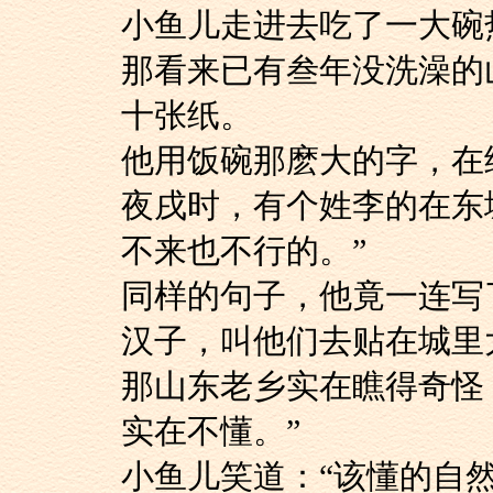
小鱼儿走进去吃了一
那看来已有叁年没洗澡的
十张纸。
他用饭碗那麽大的字
夜戌时，有个姓李的在东
不来也不行的。”
同样的句子，他竟一
汉子，叫他们去贴在城里
那山东老乡实在瞧得
实在不懂。”
小鱼儿笑道：“该懂