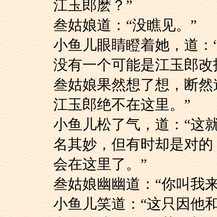
江玉郎麽？”
叁姑娘道：“没瞧见。”
小鱼儿眼睛瞪着她，
没有一个可能是江玉郎改
叁姑娘果然想了想，
江玉郎绝不在这里。”
小鱼儿松了气，道：
名其妙，但有时却是对的
会在这里了。”
叁姑娘幽幽道：“你叫
小鱼儿笑道：“这只因