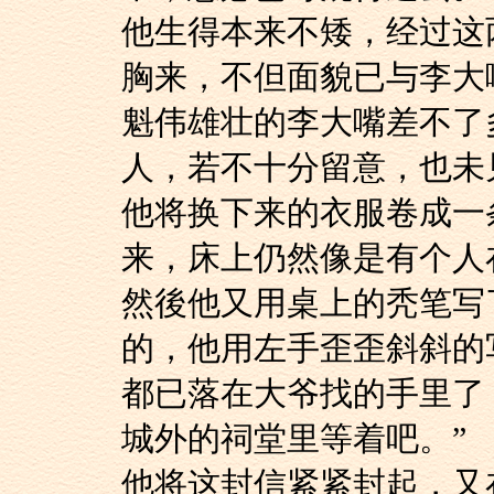
他生得本来不矮，经
胸来，不但面貌已与李大
魁伟雄壮的李大嘴差不了
人，若不十分留意，也未
他将换下来的衣服卷
来，床上仍然像是有个人
然後他又用桌上的秃
的，他用左手歪歪斜斜的
都已落在大爷找的手里了
城外的祠堂里等着吧。”
他将这封信紧紧封起