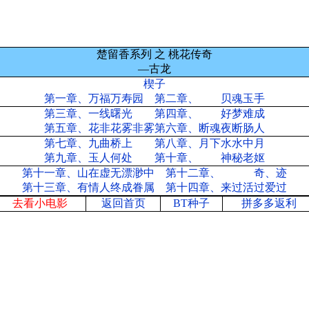
楚留香系列 之 桃花传奇
—古龙
楔子
第一章、万福万寿园 第二章、 贝魂玉手
第三章、一线曙光 第四章、 好梦难成
第五章、花非花雾非雾第六章、断魂夜断肠人
第七章、九曲桥上 第八章、月下水水中月
第九章、玉人何处 第十章、 神秘老妪
第十一章、山在虚无漂渺中 第十二章、 奇、迹
第十三章、有情人终成眷属 第十四章、来过活过爱过
去看小电影
返回首页
BT种子
拼多多返利