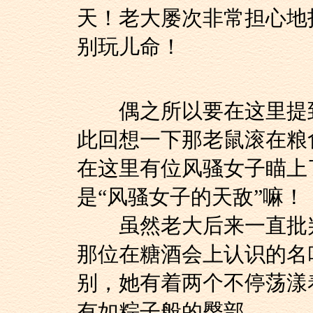
天！老大屡次非常担心地
别玩儿命！
偶之所以要在这里提到
此回想一下那老鼠滚在粮
在这里有位风骚女子瞄上了咱
是“风骚女子的天敌”嘛！
虽然老大后来一直批判
那位在糖酒会上认识的名
别，她有着两个不停荡漾
有如粽子般的臀部。