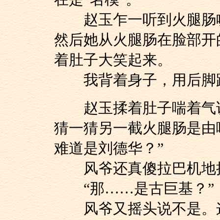
赵玉乍一听到火腿肠喊
然后她从火腿肠在脸部开
着肚子大笑起来。
我背着身子，用后脚跟
赵玉揉着肚子喘着气说
猜一猜另一截火腿肠是由
难道是刘德华？”
风爷还真傻拉巴机地摇
“那……是古巨基？”
风爷又摇头说不是。这