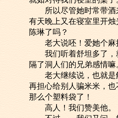
所以尽管她时常带酒来
有天晚上又在寝室里开烛
陈琳了吗？
老大说呸！爱她个麻
我们听着舒坦多了，就
隔了洞人们的兄弟感情嘛
老大继续说，也就是解
再担心给别人骗米米，也
那么个塑料袋了！
高人！我们赞美他。