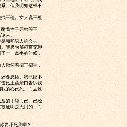
关系，但我明知这样不
找王蕴。女人说王蕴
耐着性子开始等王
结论来。
是和那男人约会去
想。我极为郁闷百无聊
到了十一点半的时候，
人微笑着招了招手，
还要恐怖。我已经不
打击比王蕴亲口告诉我
间我的心已死。而且这
裂的手续而已，已经
就被证明是无用的，而
你要吓死我啊？"