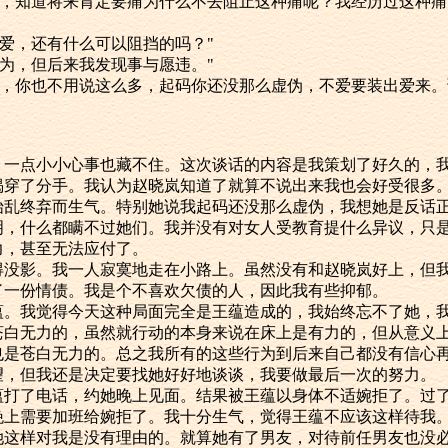
，知道将来肯定要痛为什么不去阻止这种痛呢？我经历过这种痛
爱，还有什么可以阻挡的吗？"
为，但后来我发现事与愿违。"
，你也不用说这么多，起码你还没那么虚伪，不爱要装出爱来。谢
。
点小小心事也藏不住。这次谈话的内容是我策划了好久的，我
揭穿了分手。我认为赵晓岚知道了就算不说出来我也会好受很多
始乱终弃而生气。特别她说我起码还没那么虚伪，我想她是反话
明，什么都瞒不过她们。我并没有对女人受教育提什么异议，只
力，甚至无法应付了。
影。我一人寂寞地走在小路上。虽然没有和赵晓岚好上，但我
了一份情债。我是个不喜欢欠债的人，因此我有些抑郁。
我觉得今天这种局面完全是王蕴造成的，我始终忘不了她，我
苍白无力的，虽然就行动的本身来说在床上是有力的，但从意义
也是苍白无力的。总之我所有的这些行为到后来自己都没有信心
望，但我还是决定要找她好好地谈谈，我要做最后一次的努力。
了电话，约她晚上见面。结果被王蕴以身体不适婉拒了。过了
晚上需要加班给婉拒了。我十分生气，觉得王蕴不应该这样待我
她这样对我是没有理由的。就算她有了男友，对待前任男友也没