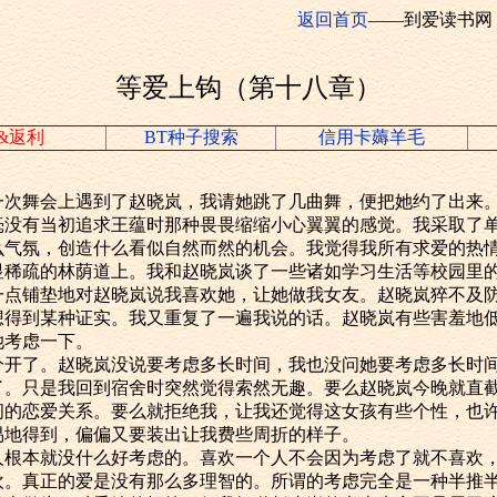
返回首页
——到爱读书网
等爱上钩（第十八章）
&返利
BT种子搜索
信用卡薅羊毛
舞会上遇到了赵晓岚，我请她跳了几曲舞，便把她约了出来
有当初追求王蕴时那种畏畏缩缩小心翼翼的感觉。我采取了单
么气氛，创造什么看似自然而然的机会。我觉得我所有求爱的热
疏的林荫道上。我和赵晓岚谈了一些诸如学习生活等校园里的
一点铺垫地对赵晓岚说我喜欢她，让她做我女友。赵晓岚猝不及
想得到某种证实。我又重复了一遍我说的话。赵晓岚有些害羞地
她考虑一下。
了。赵晓岚没说要考虑多长时间，我也没问她要考虑多长时间
了。只是我回到宿舍时突然觉得索然无趣。要么赵晓岚今晚就直
间的恋爱关系。要么就拒绝我，让我还觉得这女孩有些个性，也
易地得到，偏偏又要装出让我费些周折的样子。
本就没什么好考虑的。喜欢一个人不会因为考虑了就不喜欢，
欢。真正的爱是没有那么多理智的。所谓的考虑完全是一种半推