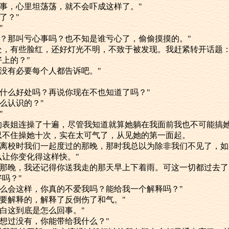
事，心里坦荡荡，就不会吓成这样了。"
了？"
"
？那叫亏心事吗？也不知是谁亏心了，偷偷摸摸的。"
有些脸红，还好灯光不明，不致于被发现。我赶紧转开话题："
上的？"
没有必要每个人都告诉吧。"
什么好处吗？再说你现在不也知道了吗？"
么认识的？"
"
姐连操了十遍，尽管我知道就算她躺在我面前我也不可能搞她
忍不住操她十次，实在太可气了，从见她的第一面起。
离校时我们一起度过的那晚，那时我总以为除非我们不见了，如
让你变化得这样快。"
那晚，我还记得你送我走的那天早上下着雨。可这一切都过去了
吗？"
么会这样，你真的不爱我吗？能给我一个解释吗？"
要解释的，解释了反倒伤了和气。"
白这到底是怎么回事。"
想过没有，你能带给我什么？"