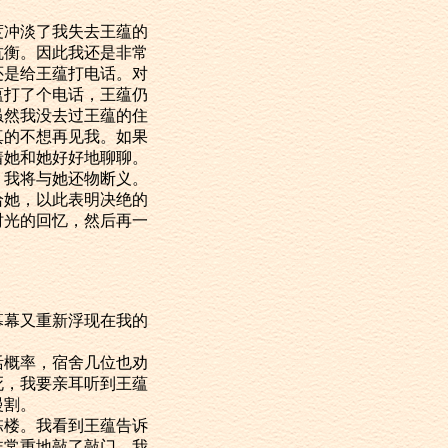
冲淡了我失去王蕴的
抗衡。因此我还是非常
还是给王蕴打电话。对
蕴打了个电话，王蕴仍
虽然我没去过王蕴的住
真的不想再见我。如果
着她和她好好地聊聊。
我将与她还物断义。
给她，以此表明决绝的
时光的回忆，然后再一
幕又重新浮现在我的
概率，宿舍几位也劝
死，我要亲耳听到王蕴
慢割。
楼。我看到王蕴告诉
非常重地敲了敲门。我