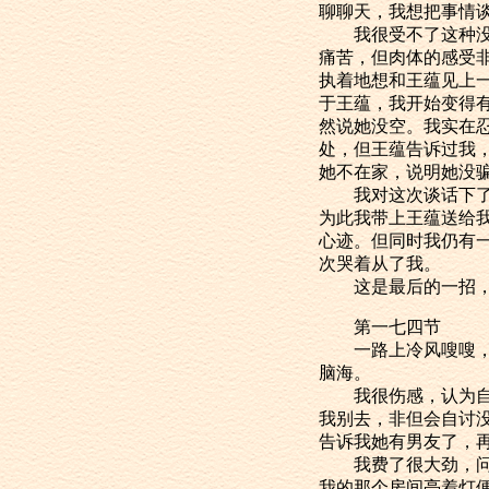
聊聊天，我想把事情
我很受不了这种没有
痛苦，但肉体的感受
执着地想和王蕴见上
于王蕴，我开始变得
然说她没空。我实在
处，但王蕴告诉过我
她不在家，说明她没
我对这次谈话下了最
为此我带上王蕴送给
心迹。但同时我仍有
次哭着从了我。
这是最后的一招，迫
第一七四节
一路上冷风嗖嗖，我
脑海。
我很伤感，认为自己
我别去，非但会自讨
告诉我她有男友了，
我费了很大劲，问了
我的那个房间亮着灯