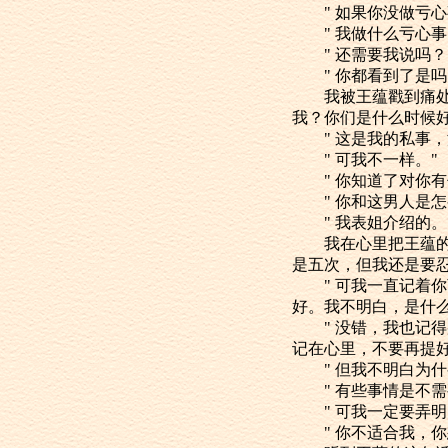
" 如果你没做亏心
" 我做什么亏心事
" 还需要我说吗？
" 你都看到了是吗
我被王蕴戳到痛处，
我？你们是什么时候好
" 这是我的私事，
" 可我不一样。"
" 你知道了对你有
" 你和这男人是怎
" 我表姐介绍的。
我在心里把王蕴的表
是五次，但我还是要
" 可我一直记着你
好。我不明白，是什么
" 没错，我也记得
记在心里，不要再提好
" 但我不明白为什
" 有些事情是不需
" 可我一定要弄明
" 你不适合我，你