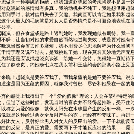
考虑做为一种委婉的拒绝，但我知道赵晓岚的考虑肯定不是属于
赵晓岚的感情就有多真，我的动机并不纯正，我是想借用赵晓
借用到手时，就对借用失去了兴趣。我简直可以肯定如果我和赵
我这个人最大的毛病就是对女人是否热情总是不可避免地表现在
不公平。
岚，但在食堂或是路上遇到她时，我发现她似有期待。我一直
理不睬，让当初对她的求爱自然而然地过期失效，或是要对她有
岚当然会省去许多麻烦，我不用费尽心思地解释为什么当初向
岚于情于理又说不过去，是我挑逗了她，现在莫名其妙地无声无
认为我还是应该找赵晓岚谈谈，给她一个交待，免得她一直期待
了赵晓岚，约她晚七点在我以前和王蕴约会的那条小路上见面
晚上赵晓岚是要答应我了。而我希望的是她不要答应我。说实
知道这是因为王蕴的原因，就像我对曾彤，尽管和她呆在一起的
的感觉上我得出了一个" 爱的假像" 理论：人会在某些特定的
觉，但过了这些时候，发现当时的喜欢并不经得起推敲，受不住
可以称之为爱的假像。就像太阳光在水珠里产生的反射一样。一
假像就是这种经过两次全反射产生的霓，已经有些变味了。再进
珠好比女人，反射好比男人对女人的反应出的爱。一下子就能反
扭曲的反应，是真正的爱。需要两下子才能反应出的结果——霓
爱的假像。霓之所以需要两下子才能反射出来，我没有深入研究