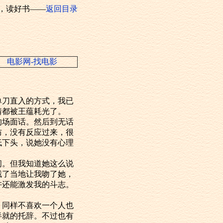
，读好书——
返回目录
电影网-找电影
。
刀直入的方式，我已
情都被王蕴耗光了。
场面话。然后到无话
防，没有反应过来，很
低下头，说她没有心理
。但我知道她这么说
截了当地让我吻了她，
许还能激发我的斗志。
同样不喜欢一个人也
半就的托辞。不过也有