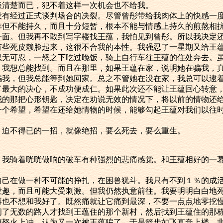
谈清楚而已，犯不着这样一次机会也不给我。
经过正式谈判场合的决裂。尽管曾彤带给我肉体上的快感一度
非但不能持久，而且十分短暂，根本不能与情感上持久的煎熬相
一面。但我再不敢到写字楼找王蕴，我怕见到曾彤。所以我决定
有些死皮赖脸起来，这很不合我的本性。我强忍了一星期又给王
忍无可忍，一怒之下吃过晚饭，骑上自行车往王蕴的住处奔去。
，我想总能找到。而且在那里，如果王蕴在家，说明她在骗我，
骗我，但我总能等到她回家。总之不管她在没在家，我总可以逮
大的决心，不成功便成仁。如果此次还不能让王蕴回心转意，
我的那把心形钥匙，决定在劝说无效的情况下，将以前的情物还
一个希望，希望在还给她情物的时候，能够勾起王蕴对我们以往
不得已的一招，就像绝招，要么死去，要么重生。
骑着咣咣做响的破车有种强烈的悲痛感觉。和王蕴相好的一幕
在做一种不可能的挣扎，在困兽犹斗。我只有不到１％的成活
没趣，而且可能大受刺激。但我仍然执意前往。我要明明白白地
再也不想和我好了。既然痛就让它痛到最深，不要一点点地零挖
无数的路人才找到王蕴住的那个新村，然后找到王蕴住的那栋
便怒火上冲，认为又一次被王蕴骗了，于是箭步如飞直奔上楼，