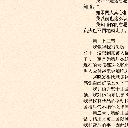
" 我并不是这意思
知道。"
" 如果两人真心相
" 我以前也这么认
" 我知道你的意思
岚头也不回地就走了
第一七三节
我觉得我很失败，一
分手，没想到却被人
了，一定是为我对她
现在的女孩都这么聪
男人应付起来更加吃
赵晓岚很快就走得没
感觉自己好像又欠下
我开始迁怒于王蕴。
她。我对她的复仇是
我寻找替代品的举动
蕴很生气不抱什么指
第二天，我给王蕴打
话，结果又被王蕴以
我和曾彤的事，因此