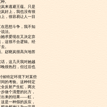
这种。
岚来逃避王蕴。只是
晓岚好上，我也没有很
脸上，很容易让人一目
在思想斗争，我不知
个说法。
她求爱现在又决定弃
息，这很不合逻辑。经
下去。
。赵晓岚很高兴地答
话，这几天我对她越
那晚很热烈，但过后也
时候特定环境下对某些
时间的考验。这种特定
次全反射产生虹，两次
一步做个清楚的比方，
应出来的结果——虹，
，这是一种假的反应，
，想当然地认为一定是