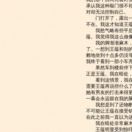
承认我这种敲门很不
对却无法控制自己。
门打开了，露出一个
不在。我这才知道王
我怒气略有些平息，
蕴。我觉得我这么做
我的脚渐渐麻木，是
了。一想到王蕴和别
赖地坐到十点多仍没
我终于看到一部小车
果然车到楼前停下。
正是王蕴。我在暗处
看到这情景，我在椅
需要王蕴再说些什么
她有男友的打击来得
一幕会永远留在我的
我想是到了还物断义
不可能让王蕴在接受
在此之前我一直以为
我在暗处非常麻木没
王蕴明显受到惊吓，