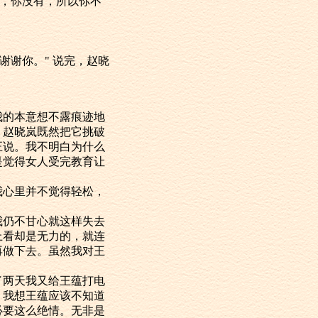
，你没有，所以你不
谢你。" 说完，赵晓
的本意想不露痕迹地
。赵晓岚既然把它挑破
正说。我不明白为什么
是觉得女人受完教育让
心里并不觉得轻松，
仍不甘心就这样失去
上看却是无力的，就连
再做下去。虽然我对王
两天我又给王蕴打电
。我想王蕴应该不知道
必要这么绝情。无非是