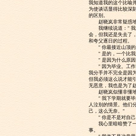
我知道我的这个比喻
为使谈话显得比较深
的区别。
赵晓岚非常疑惑地
我继续说道：" 我
会，但我还是失去了，
和夸父逐日的过程。
" 你最接近山顶的
" 是的，一个比我
" 是因为什么原因
" 因为毕业。工作
我分手并不完全是因
但我必须这么说才能
无恶意，我也是为了
赵晓岚似懂非懂地说
" 我下学期就要毕
人泣别的情景。他们
己，这么无奈。"
" 你是不是对自己
我心里暗暗赞了一句
事。