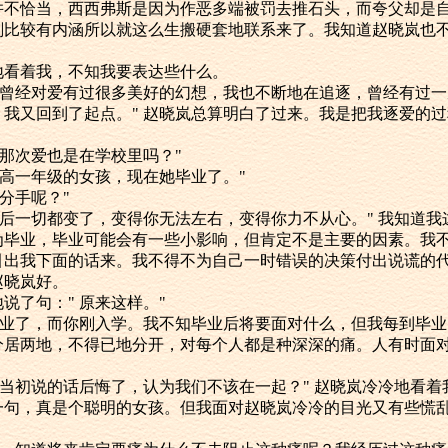
并不恰当，西西弗斯是因为作恶多端被罚去推石头，而夸父却是
刻比较有内涵所以就这么生搬硬套地联系来了。我知道赵晓岚也
看着我，不知我要表达些什么。
曾经对爱有过很多美好的幻想，我也不断地在追逐，曾经有过一
我又回到了起点。" 赵晓岚总算明白了过来。我是把我逐爱的
那次爱也是在学校里吗？"
高一年级的女孩，现在她毕业了。"
分手呢？"
后一切都变了，变得你无法左右，变得你力不从心。" 我知道我
为毕业，毕业可能会有一些小影响，但肯定不是主要的因素。我
引出我下面的话来。我不得不为自己一时错误的决策付出说谎的
赵晓岚好。
了句：" 原来这样。"
业了，而你刚入学。我不知毕业后将要面对什么，但我每到毕业
分居两地，不得已地分开，对每个人都是种深深的痛。人有时面
当初说的话后悔了，认为我们不该在一起？" 赵晓岚冷冷地看着
，真是个聪明的女孩。但我面对赵晓岚冷冷的目光又有些慌乱