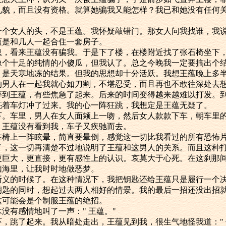
礼貌，而且没有资格。就算她骗我又能怎样？我已和她没有任何
女人的头，不是王蕴。我怀疑敲错门。那女人问我找谁，我说
蕴是和几人一起合住一套房子。
看来王蕴没有骗我。于是下了楼，在楼附近找了张石椅坐下，
像个十足的纯情的小傻瓜，但我认了。总之今晚我一定要搞出个
天寒地冻的结果。但我的思想却十分活跃。我想王蕴晚上多半
的男人在一起我就心如刀割，不堪忍受，而且再也不敢往深处去
等到王蕴，有些焦急了起来。后来的时间变得越来越难以打发。
亮着车灯冲了过来。我的心一阵狂跳，我想定是王蕴无疑了。
车里，男人在女人面颊上一吻，然后女人款款下车，朝车里的
，王蕴没有看到我，车子又疾驰而去。
上一阵眩晕，简直要晕倒，感觉这一切比我看过的所有恐怖片
了，这一切再清楚不过地说明了王蕴和这男人的关系。而且这种
更巨大，更直接，更有感性上的认识。哀莫大于心死。在这刹那
脑海里，让我时时地做恶梦。
的时候了。在这种情况下，我把钥匙还给王蕴只是履行一个决
钥匙的同时，想起过去两人相好的情景。我的最后一招还没出招
这可能会是个制服王蕴的绝招。
有感情地叫了一声：" 王蕴。"
跳了起来。我从暗处走出，王蕴见到我，很生气地怪我道：" 