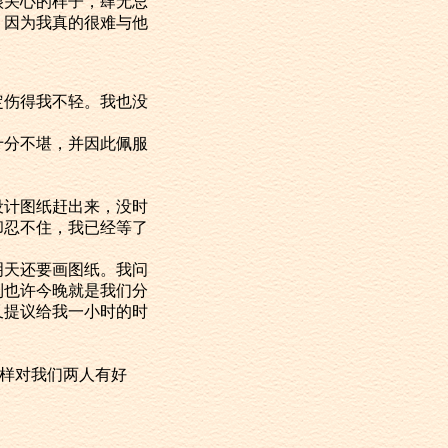
关心的样子，肆无忌
，因为我真的很难与他
伤得我不轻。我也没
分不堪，并因此佩服
计图纸赶出来，没时
却忍不住，我已经等了
天还要画图纸。我问
到也许今晚就是我们分
又提议给我一小时的时
样对我们两人有好