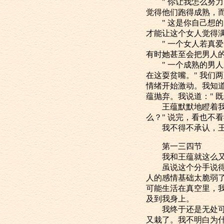
" 你让我怎么努力
觉得他们跑得成熟，而
" 这是你自己想的
才能让这个女人觉得满
" 一个女人若真爱
有时她甚至会把男人的
" 一个成熟的男人
在这耍贫嘴。" 我们
情绪开始激动。我知
蕴抛弃。我说道：" 
王蕴默默地瞪着我一
么？" 说完，看也不
我不得不承认，王蕴
第一三四节
我和王蕴就这么又
虽说这个分手说得过
人的感情基础太脆弱
可能生活在真空里，
及到我身上。
我终于还是无处可逃
又栽了。我不明白为