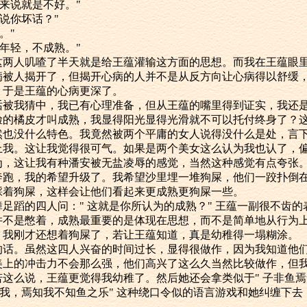
来说就是不好。"
说你坏话？"
。"
年轻，不成熟。"
人叽喳了半天就是给王蕴灌输这方面的思想。而我在王蕴眼里
病被人揭开了，但揭开心病的人并不是从反方向让心病得以舒缓
，于是王蕴的心病更深了。
我猜中，我已有心理准备，但从王蕴的嘴里得到证实，我还是
脸的橘皮才叫成熟，我显得阳光显得光滑就不可以托付终身了？
然也没什么特色。我竟然被两个平庸的女人说得没什么是处，言
上我。这让我觉得很可气。如果是两个美女这么认为我也认了，
为，这让我有种潘安被无盐凌辱的感觉，当然这种感觉有点夸张
，我的希望升级了。我希望沙里埋一堆狗屎，他们一跤扑倒在
踩着狗屎，这样会让他们看起来更成熟更狗屎一些。
的四人问：" 这就是你所认为的成熟？" 王蕴一副很不齿的表
不是憋着，成熟最重要的是体现在思想，而不是简单地从行为上
，我刚才还想着狗屎了，若让王蕴知道，真是幼稚得一塌糊涂。
。虽然这四人兴奋的时间过长，显得很做作，因为我知道他们
美上的冲击力不会那么强，他们高兴了这么久当然比较做作，但
这么说，王蕴更觉得我幼稚了。然后她还会拿类似于" 子非鱼焉
非我，焉知我不知鱼之乐" 这种绕口令似的语言游戏和她纠缠下