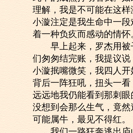
理解，我是不可能在这样
小漩注定是我生命中一段
着一种负疚而感动的情怀
早上起来，罗杰用被子
们匆匆结完账，我提议说：
小漩抿嘴微笑，我四人开
背后一阵狂吼，扭头一看
远远地我仍能看到那刺眼
没想到会那么生气，竟然
可能属牛，最见不得红。
我们一路狂奔逃出庐山