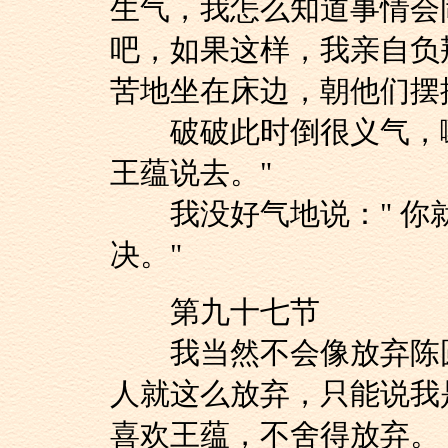
生气，我怎么知道事情会
吧，如果这样，我亲自负
苦地坐在床边，朝他们摆摆
破破此时倒很义气，嚷
王蕴说去。"
我没好气地说：" 你
决。"
第九十七节
我当然不会像放弃陈圆
人就这么放弃，只能说我
喜欢王蕴，不舍得放弃。