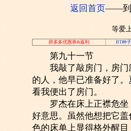
返回首页
——
等爱
拼多多优惠券&返利
BT种
第九十一节
我敲了敲房门，房门应
的人，他早已准备好了。
看我便出了房门。
罗杰在床上正襟危坐，
好意思。虽然他想把它盖
色的床单上显得格外醒目