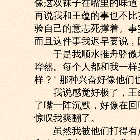
像这双袜子在嘴里的味道
再说我和王蕴的事也不比
验自己的意志死撑着。事
而且这件事我迟早要说，
于是我顺水推舟骄傲地说
哗然。每个人都和我一样
样？" 那种兴奋好像他们
我说感觉好极了，王蕴
了嘴一阵沉默，好像在回
惊叹我爽翻了。
虽然我被他们打得有点