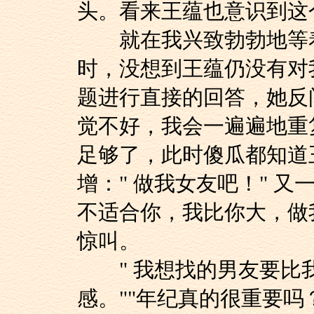
头。看来王蕴也意识到这
就在我兴致勃勃地等着
时，没想到王蕴仍没有对
题进行直接的回答，她反
觉不好，我会一遍遍地重
足够了，此时傻瓜都知道
增：" 做我女友吧！" 又
不适合你，我比你大，做我
惊叫。
" 我想找的男友要比
感。""年纪真的很重要吗