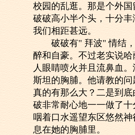
校园的乱逛。那是个外国
破破高小半个头，十分丰
我们相距甚远。
破破有" 拜波" 情结
醉和自豪。不过老实说哈
人眼睛喷火并且流鼻血。
斯坦的胸脯。他请教的问
真的有那么大？二是到底
破非常耐心地一一做了十
咽着口水遥望东区悠然神
息在她的胸脯里。