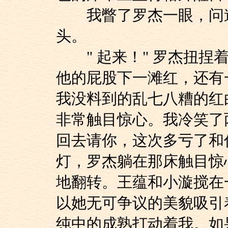
我瞥了罗杰一眼，问道：
头。
" 起来！" 罗杰扭捏
他的屁股下一滩红，还有
我没料到的乱七八糟的红
非常触目惊心。我冷笑了
回去请你，这次多亏了和
灯，罗杰躺在那床触目惊
地翻转。王蕴和小漩搅在
以她无可争议的美貌吸引
纯中的成熟打动着我。如