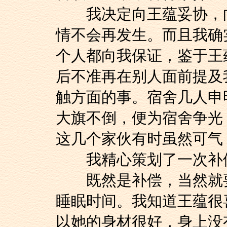
我决定向王蕴妥协，向
情不会再发生。而且我确
个人都向我保证，鉴于王
后不准再在别人面前提及
触方面的事。宿舍几人申
大旗不倒，便为宿舍争光
这几个家伙有时虽然可气
我精心策划了一次补
既然是补偿，当然就要
睡眠时间。我知道王蕴很
以她的身材很好，身上没