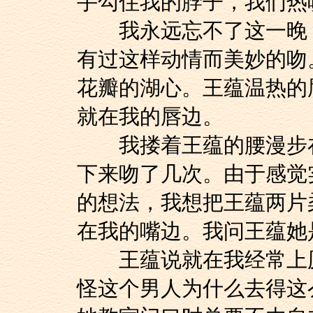
手勾住我的脖子，我们热
我永远忘不了这一晚，
有过这样动情而美妙的吻
花瓣的湖心。王蕴温热的
就在我的唇边。
我搂着王蕴的腰漫步在
下来吻了几次。由于感觉
的想法，我想把王蕴两片
在我的嘴边。我问王蕴她
王蕴说就在我经常上厕
怪这个男人为什么去得这