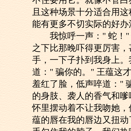
不住要用它。就像不管白
且这种场景十分适合用这
能有更多不切实际的好办
我惊呼一声：" 蛇！"
之下比那晚吓得更厉害，
手，一下子扑到我身上。
道：" 骗你的。" 王蕴
羞红了脸，低声啐道：" 
的身肢、袭人的香气和嗲
怀里摆动着不让我吻她，
蕴的唇在我的唇边又扭动