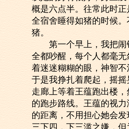
概是六点半。往常此时正
全宿舍睡得如猪的时候。
猪。
第一个早上，我把闹钟
全都吵醒，每个人都毫无
着迷迷糊糊的眼，神智不清
于是我挣扎着爬起，摇摇
走廊上等着王蕴跑出楼，
的跑步路线。王蕴的视力
的距离，不用担心她会发
三下四，下三滥之嫌，但