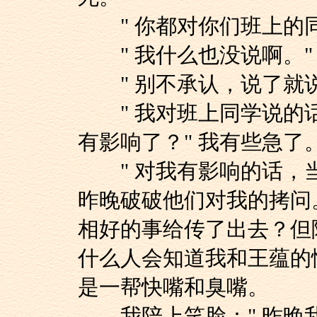
" 你都对你们班上的同
" 我什么也没说啊。"
" 别不承认，说了就说
" 我对班上同学说的
有影响了？" 我有些急了
" 对我有影响的话，当
昨晚破破他们对我的拷问
相好的事给传了出去？但
什么人会知道我和王蕴的
是一帮快嘴和臭嘴。
我陪上笑脸：" 昨晚