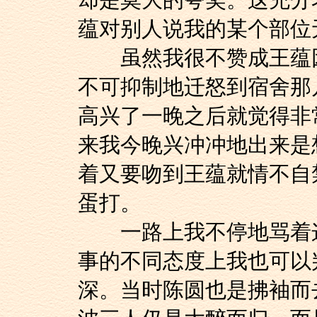
却是莫大的夸奖。这充分
蕴对别人说我的某个部位
虽然我很不赞成王蕴因
不可抑制地迁怒到宿舍那
高兴了一晚之后就觉得非
来我今晚兴冲冲地出来是
着又要吻到王蕴就情不自
蛋打。
一路上我不停地骂着这
事的不同态度上我也可以
深。当时陈圆也是拂袖而