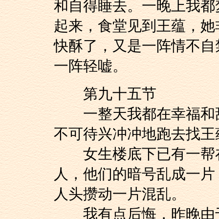
和自得睡去。一晚上我都
起来，食堂见到王蕴，她
快酥了，又是一阵情不自
一阵轻嘘。
第九十五节
一整天我都在幸福和甜
不可待兴冲冲地跑去找王
女生楼底下已有一帮在
人，他们的暗号乱成一片
人头攒动一片混乱。
我有点后悔，昨晚由于