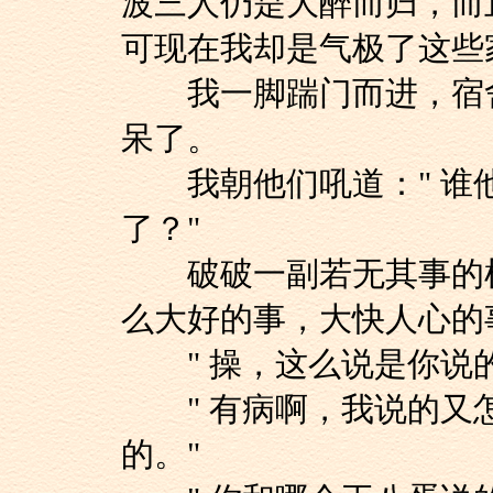
波三人仍是大醉而归，而
可现在我却是气极了这些
我一脚踹门而进，宿舍
呆了。
我朝他们吼道：" 谁
了？"
破破一副若无其事的样
么大好的事，大快人心的
" 操，这么说是你说的
" 有病啊，我说的又
的。"