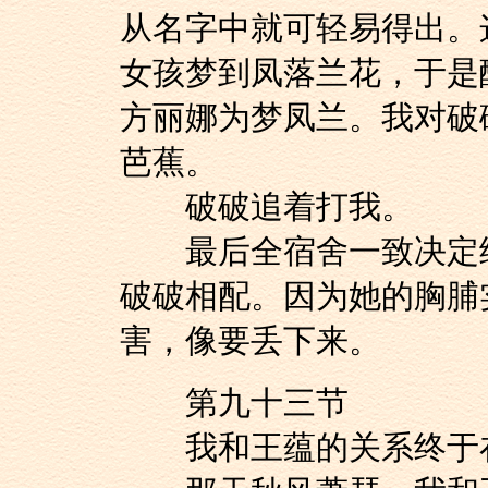
从名字中就可轻易得出。
女孩梦到凤落兰花，于是
方丽娜为梦凤兰。我对破
芭蕉。
破破追着打我。
最后全宿舍一致决定给
破破相配。因为她的胸脯
害，像要丢下来。
第九十三节
我和王蕴的关系终于在