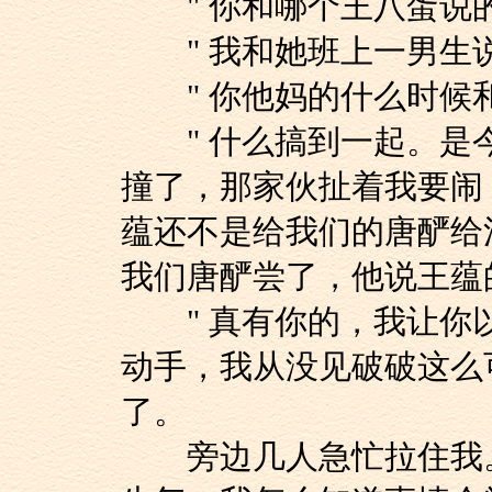
" 你和哪个王八蛋说的
" 我和她班上一男生说
" 你他妈的什么时候和
" 什么搞到一起。是
撞了，那家伙扯着我要闹
蕴还不是给我们的唐酽给
我们唐酽尝了，他说王蕴
" 真有你的，我让你以
动手，我从没见破破这么
了。
旁边几人急忙拉住我。