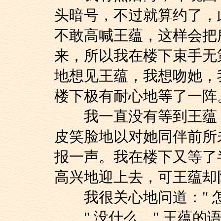
头暗号，不过就算约了，
不敢高喊王蕴，这样会把
来，所以我在楼下束手无
地想见王蕴，我想吻她，
楼下极有耐心地等了一阵
我一直没有等到王蕴，
皮笑脸地以对她同伴前所
报一声。我在楼下又等了
高兴地迎上去，可王蕴却
我很关心地问道：" 怎
" 没什么。" 王蕴的