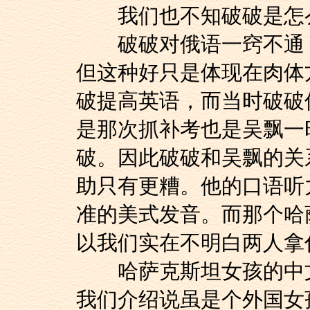
我们也不知破破是怎么
破破对俄语一窍不通，
但这种好只是体现在肉体
破提高英语，而当时破破
是那次抓补考也是吴飘一
破。因此破破和吴飘的关
助只有更糟。他的口语听
准的美式发音。而那个哈
以我们实在不明白两人拿
哈萨克斯坦女孩的中文
我们介绍说虽是个外国女