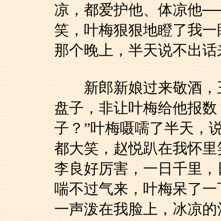
凉，都爱护他、体凉他─
笑，叶梅狠狠地瞪了我一
那个晚上，半天说不出话
新郎新娘过来敬酒，王
盘子，非让叶梅给他报数
子？”叶梅嗫嚅了半天，
都大笑，赵悦趴在我怀里
李良好厉害，一日千里，
喘不过气来，叶梅呆了一
一声泼在我脸上，冰凉的