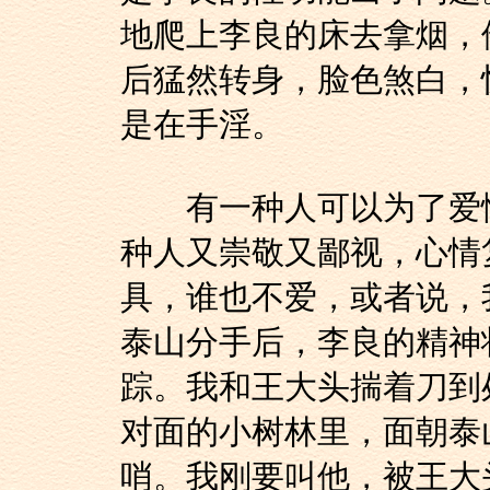
地爬上李良的床去拿烟，
后猛然转身，脸色煞白，
是在手淫。
有一种人可以为了爱情
种人又崇敬又鄙视，心情
具，谁也不爱，或者说，
泰山分手后，李良的精神
踪。我和王大头揣着刀到
对面的小树林里，面朝泰
哨。我刚要叫他，被王大