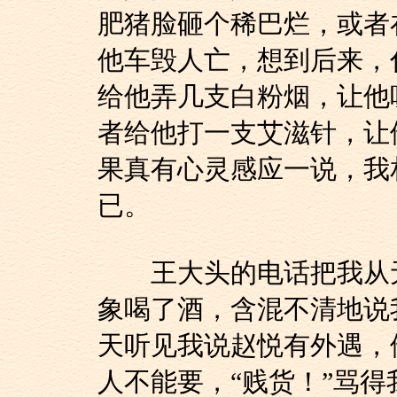
肥猪脸砸个稀巴烂，或者
他车毁人亡，想到后来，
给他弄几支白粉烟，让他
者给他打一支艾滋针，让
果真有心灵感应一说，我
已。
王大头的电话把我从无
象喝了酒，含混不清地说
天听见我说赵悦有外遇，
人不能要，“贱货！”骂