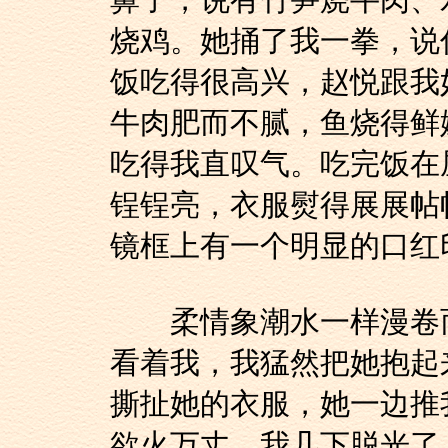
鼻子，说有竹笋烧牛肉、
烧鸡。她捅了我一拳，说
饭吃得很高兴，赵悦跟我
牛肉肥而不腻，鱼烧得鲜
吃得我直叹气。吃完饭在
锃锃亮，衣服熨得展展帖
镜框上有一个明显的口红
柔情象潮水一样漫卷而
看着我，我猛然把她抱起
撕扯她的衣服，她一边推
欲火万丈，我几下脱光了