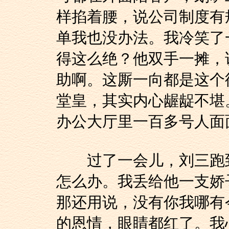
样掐着腰，说公司制度有
单我也没办法。我冷笑了
得这么绝？他双手一摊，
助啊。这厮一向都是这个
堂皇，其实内心龌龊不堪
办公大厅里一百多号人面
过了一会儿，刘三跑到
怎么办。我丢给他一支娇
那还用说，没有你我哪有
的恩情，眼睛都红了。我