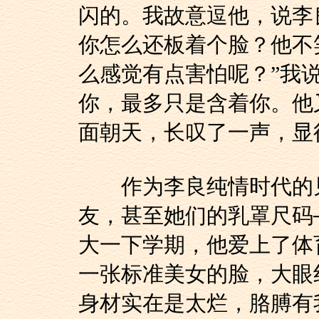
闪的。我故意逗他，说李
你怎么还板着个脸？他不
么感觉有点害怕呢？”我
你，最多只是含着你。他
面朝天，长叹了一声，显
作为李良纯情时代的见
友，甚至她们的乳罩尺码
大一下学期，他爱上了体
一张标准美女的脸，大眼
身材实在是太烂，胳膊有