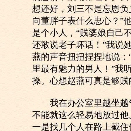
想还好，刘三不是忘恩负
向董胖子表什么忠心？”
是个小人，“贱婆娘自己
还敢说老子坏话！”我说
燕的声音扭扭捏捏地说：
里最有魅力的男人！”我
操。心想赵燕可真是够贱
我在办公室里越坐越气，
不能就这么轻易地放过他
一是找几个人在路上截住