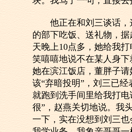
块。我骂了一句，直接去
他正在和刘三谈话，这
的部下吃饭、送礼物，据
天晚上10点多，她给我
笑嘻嘻地说不在某人身下
她在滨江饭店，董胖子请
该“弃暗投明”，刘三已
就跑到洗手间里给我打电
很”，赵燕关切地说。我
一下，实在没想到刘三也
我学业务，我象亲哥哥一