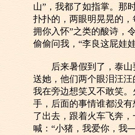
山”，我都了如指掌。那
扑扑的，两眼明晃晃的，
拥你入怀”之类的酸诗，
偷偷问我，“李良这屁娃
后来暑假到了，泰山要
送她，他们两个眼泪汪汪
我在旁边想笑又不敢笑。
手，后面的事情谁都没有
了出去，跟着火车飞奔，
喊：“小猪，我爱你，我─